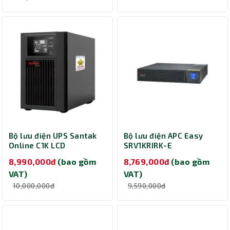
Bộ lưu điện UPS Santak
Bộ lưu điện APC Easy
Online C1K LCD
SRV1KRIRK-E
1000VA/900W
(Online/1000VA/900W)
8,990,000đ
(bao gồm
8,769,000đ
(bao gồm
VAT)
VAT)
10,000,000đ
9,590,000đ