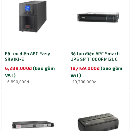
Bộ lưu điện APC Easy
Bộ lưu điện APC Smart-
SRV1KI-E
UPS SMT1000RMI2UC
(Online/1000VA/900W)
(1000VA LCD RM 2U
6,289,000đ
(bao gồm
18,469,000đ
(bao gồm
230V)
VAT)
VAT)
6,890,000đ
19,290,000đ