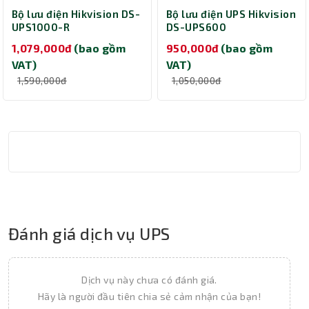
Bộ lưu điện Hikvision DS-
Bộ lưu điện UPS Hikvision
UPS1000-R
DS-UPS600
(Offline/1000VA/600W)
(Offline/600VA/360W)
1,079,000đ
(bao gồm
950,000đ
(bao gồm
VAT)
VAT)
1,590,000đ
1,050,000đ
Đánh giá dịch vụ UPS
Dịch vụ này chưa có đánh giá.
Hãy là người đầu tiên chia sẻ cảm nhận của bạn!