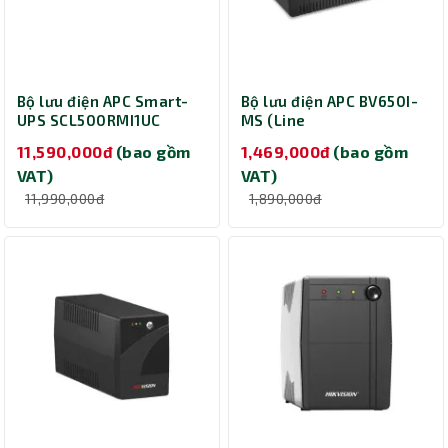
Bộ lưu điện APC Smart-
Bộ lưu điện APC BV650I-
UPS SCL500RMI1UC
MS (Line
(500VA LCD RM 1U 230V)
Interactive/650VA/375W)
11,590,000đ
(bao gồm
1,469,000đ
(bao gồm
VAT)
VAT)
11,990,000đ
1,890,000đ