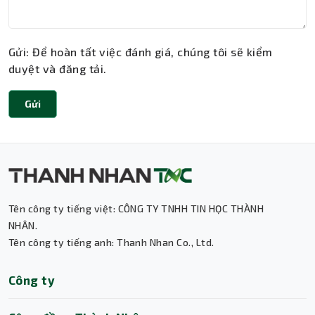
Gửi: Để hoàn tất việc đánh giá, chúng tôi sẽ kiểm
duyệt và đăng tải.
Gửi
Tên công ty tiếng việt: CÔNG TY TNHH TIN HỌC THÀNH
Thành Nhân TNC
NHÂN.
Tên công ty tiếng anh: Thanh Nhan Co., Ltd.
Trợ lý AI • Phản hồi tức thì
Công ty