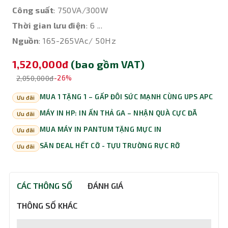
Công suất
: 750VA/300W
Thời gian lưu điện
: 6 ...
Nguồn
: 165-265VAc/ 50Hz
1,520,000đ
(bao gồm VAT)
2,050,000đ
-26%
MUA 1 TẶNG 1 – GẤP ĐÔI SỨC MẠNH CÙNG UPS APC
Ưu đãi
MÁY IN HP: IN ẤN THẢ GA – NHẬN QUÀ CỰC ĐÃ
Ưu đãi
MUA MÁY IN PANTUM TẶNG MỰC IN
Ưu đãi
SĂN DEAL HẾT CỠ - TỰU TRƯỜNG RỰC RỠ
Ưu đãi
CÁC THÔNG SỐ
ĐÁNH GIÁ
THÔNG SỐ KHÁC