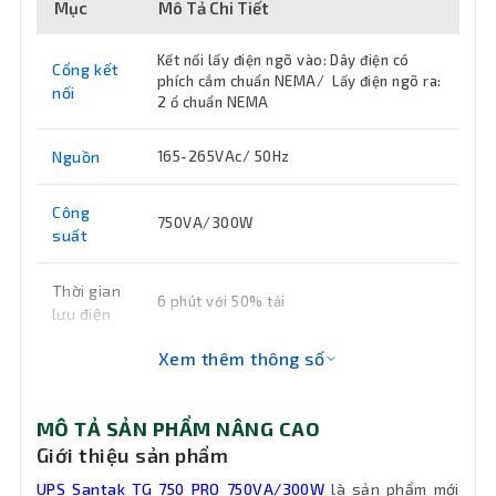
Mục
Mô Tả Chi Tiết
Kết nối lấy điện ngõ vào: Dây điện có
Cổng kết
phích cắm chuẩn NEMA/ Lấy điện ngõ ra:
nối
2 ổ chuẩn NEMA
Nguồn
165-265VAc/ 50Hz
Công
750VA/300W
suất
Thời gian
6 phút với 50% tải
lưu điện
Xem thêm thông số
Kích
80 x 232 x 177mm
thước
MÔ TẢ SẢN PHẨM NÂNG CAO
Khối
Giới thiệu sản phẩm
2.6kg
lượng
UPS Santak TG 750 PRO 750VA/300W
là sản phẩm mới