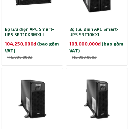
Bộ lưu điện APC Smart-
Bộ lưu điện APC Smart-
UPS SRT10KRMXLI
UPS SRT10KXLI
Rackmount
(Online/10000VA/10000W
104,250,000đ
(bao gồm
103,000,000đ
(bao gồm
(Online/10000VA/10000W)
VAT)
VAT)
116,990,000đ
115,990,000đ