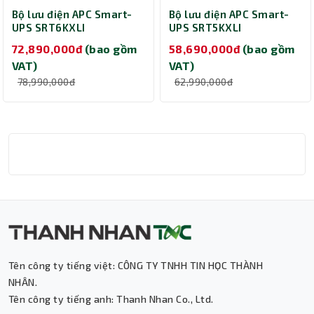
Bộ lưu điện APC Smart-
Bộ lưu điện APC Smart-
UPS SRT6KXLI
UPS SRT5KXLI
(Online/6000VA/6000W)
(Online/5000VA/4500W)
72,890,000đ
(bao gồm
58,690,000đ
(bao gồm
VAT)
VAT)
78,990,000đ
62,990,000đ
Tên công ty tiếng việt: CÔNG TY TNHH TIN HỌC THÀNH
Thành Nhân TNC
NHÂN.
Tên công ty tiếng anh: Thanh Nhan Co., Ltd.
Trợ lý AI • Phản hồi tức thì