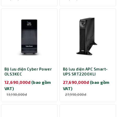
Bộ lưu điện Cyber Power
Bộ lưu điện APC Smart-
OLS3KEC
UPS SRT2200XLI
(Online/3000VA/2700W)
(Online/2200VA/1980W)
12,690,000đ
(bao gồm
27,690,000đ
(bao gồm
VAT)
VAT)
13,190,000đ
27,990,000đ