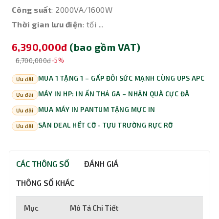
Công suất
: 2000VA/1600W
Thời gian lưu điện
: tối ...
6,390,000đ
(bao gồm VAT)
6,700,000đ
-5%
MUA 1 TẶNG 1 – GẤP ĐÔI SỨC MẠNH CÙNG UPS APC
Ưu đãi
MÁY IN HP: IN ẤN THẢ GA – NHẬN QUÀ CỰC ĐÃ
Ưu đãi
MUA MÁY IN PANTUM TẶNG MỰC IN
Ưu đãi
SĂN DEAL HẾT CỠ - TỰU TRƯỜNG RỰC RỠ
Ưu đãi
CÁC THÔNG SỐ
ĐÁNH GIÁ
THÔNG SỐ KHÁC
Mục
Mô Tả Chi Tiết