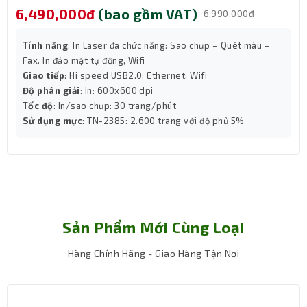
6,490,000đ
(bao gồm VAT)
6,990,000đ
phòng ứng dụng trong công nghiệp, đơn vị sản
xuất, và cả thiết bị tự động.
Tính năng
: In Laser đa chức năng: Sao chụp – Quét màu –
Fax. In đảo mặt tự động, Wifi
Giao tiếp
: Hi speed USB2.0; Ethernet; Wifi
Độ phân giải
: In: 600x600 dpi
Tốc độ
: In/sao chụp: 30 trang/phút
Sử dụng mực
: TN-2385: 2.600 trang với độ phủ 5%
Sản Phẩm Mới Cùng Loại
Hàng Chính Hãng - Giao Hàng Tận Nơi