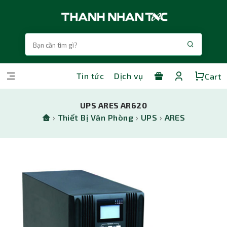
Tin tức
Dịch vụ
Cart
UPS ARES AR620
›
Thiết Bị Văn Phòng
›
UPS
›
ARES