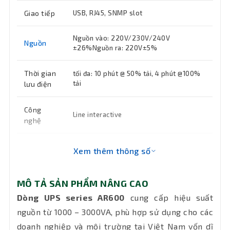
Giao tiếp
USB, RJ45, SNMP slot
Nguồn vào: 220V/230V/240V
Nguồn
±26%Nguồn ra: 220V±5%
Thời gian
tối đa: 10 phút @ 50% tải, 4 phút @100%
tải
lưu điện
Công
Line interactive
nghệ
Dạng
Xem thêm thông số
Sóng sine chuẩn
sóng
MÔ TẢ SẢN PHẨM NÂNG CAO
Ắc quy
3*12V/9AH
Dòng UPS series AR600
cung cấp hiệu suất
Loại ắc
nguồn từ 1000 – 3000VA, phù hợp sử dụng cho các
khô kín khí không cần bảo dưỡng
quy
doanh nghiệp và môi trường tại Việt Nam vốn dĩ