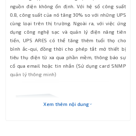
nguồn điện không ổn định. Với hệ số công suất
Thời gian
0.8, công suất của nó tăng 30% so với những UPS
chuyển
2– 6 ms
mạch
cùng loại trên thị trường. Ngoài ra, với việc ứng
dụng công nghệ sạc và quản lý điện năng tiên
Kích
(W*D*H): 144*411.5*215
tiến, UPS ARES có thể tăng thêm tuổi thọ cho
thước
bình ắc-qui, đồng thời cho phép tắt mở thiết bị
tiêu thụ điện từ xa qua phần mềm, thông báo sự
Khối
18.5kg
lượng
cố qua email hoặc tin nhắn (Sử dụng card SNMP
quản lý thông minh)
Bảo hành
24 tháng
Xem thêm nội dung