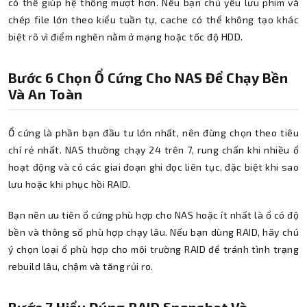
có thể giúp hệ thống mượt hơn. Nếu bạn chủ yếu lưu phim và
chép file lớn theo kiểu tuần tự, cache có thể không tạo khác
biệt rõ vì điểm nghẽn nằm ở mạng hoặc tốc độ HDD.
Bước 6 Chọn Ổ Cứng Cho NAS Để Chạy Bền
Và An Toàn
Ổ cứng là phần bạn đầu tư lớn nhất, nên đừng chọn theo tiêu
chí rẻ nhất. NAS thường chạy 24 trên 7, rung chấn khi nhiều ổ
hoạt động và có các giai đoạn ghi đọc liên tục, đặc biệt khi sao
lưu hoặc khi phục hồi RAID.
Bạn nên ưu tiên ổ cứng phù hợp cho NAS hoặc ít nhất là ổ có độ
bền và thông số phù hợp chạy lâu. Nếu bạn dùng RAID, hãy chú
ý chọn loại ổ phù hợp cho môi trường RAID để tránh tình trạng
rebuild lâu, chậm và tăng rủi ro.
Bước 7 Hiểu Đúng RAID Snapshot Và