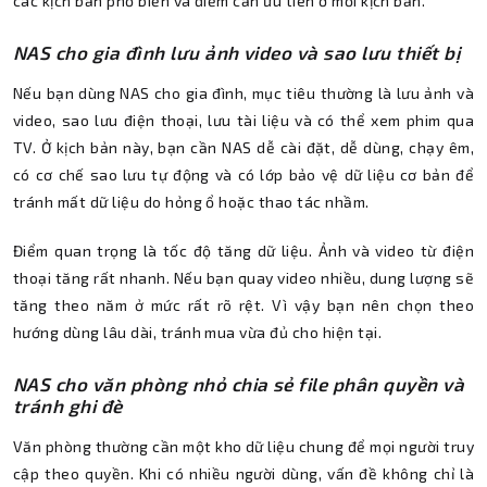
các kịch bản phổ biến và điểm cần ưu tiên ở mỗi kịch bản.
NAS cho gia đình lưu ảnh video và sao lưu thiết bị
Nếu bạn dùng NAS cho gia đình, mục tiêu thường là lưu ảnh và
video, sao lưu điện thoại, lưu tài liệu và có thể xem phim qua
TV. Ở kịch bản này, bạn cần NAS dễ cài đặt, dễ dùng, chạy êm,
có cơ chế sao lưu tự động và có lớp bảo vệ dữ liệu cơ bản để
tránh mất dữ liệu do hỏng ổ hoặc thao tác nhầm.
Điểm quan trọng là tốc độ tăng dữ liệu. Ảnh và video từ điện
thoại tăng rất nhanh. Nếu bạn quay video nhiều, dung lượng sẽ
tăng theo năm ở mức rất rõ rệt. Vì vậy bạn nên chọn theo
hướng dùng lâu dài, tránh mua vừa đủ cho hiện tại.
NAS cho văn phòng nhỏ chia sẻ file phân quyền và
tránh ghi đè
Văn phòng thường cần một kho dữ liệu chung để mọi người truy
cập theo quyền. Khi có nhiều người dùng, vấn đề không chỉ là