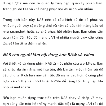
dung lượng mà còn là quản lý truy cập, quản lý phiên bản,
tránh ghi đè file và khả năng phục hồi khi ai đó xóa nhầm.
Trong kịch bản này, NAS nên có cấu hình đủ ổn để phục vụ
nhiều người truy cập đồng thời và nên có các tính năng bảo vệ
như snapshot hoặc cơ chế phục hồi phiên bản. Bạn cũng cần
quan tâm đến tốc độ mạng LAN vì nhiều người truy cập cùng
lúc sẽ làm lộ ra điểm nghẽn.
NAS cho người làm nội dung ảnh RAW và video
Với thiết kế và dựng phim, NAS là một phần của workflow. Bạn
sẽ chép dự án nặng, mở file lớn, đôi khi làm việc nhóm với dữ
liệu chung. Kịch bản này cần tốc độ mạng cao hơn, ổ cứng phù
hợp, và có thể cần SSD hoặc NVMe để tăng tốc truy cập file
nhỏ và metadata.
Nếu bạn muốn dựng trực tiếp trên NAS thay vì chép về máy,
bạn càng cần một hệ thống mạnh, đặc biệt là mạng LAN tốc độ