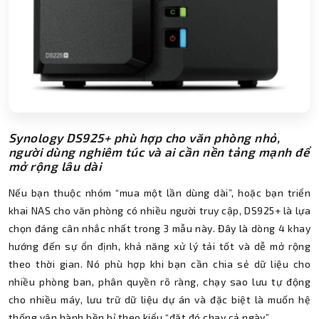
Synology DS925+ phù hợp cho văn phòng nhỏ,
người dùng nghiêm túc và ai cần nền tảng mạnh để
mở rộng lâu dài
Nếu bạn thuộc nhóm “mua một lần dùng dài”, hoặc bạn triển
khai NAS cho văn phòng có nhiều người truy cập, DS925+ là lựa
chọn đáng cân nhắc nhất trong 3 mẫu này. Đây là dòng 4 khay
hướng đến sự ổn định, khả năng xử lý tải tốt và dễ mở rộng
theo thời gian. Nó phù hợp khi bạn cần chia sẻ dữ liệu cho
nhiều phòng ban, phân quyền rõ ràng, chạy sao lưu tự động
cho nhiều máy, lưu trữ dữ liệu dự án và đặc biệt là muốn hệ
thống vận hành bền bỉ theo kiểu “đặt đó chạy cả ngày”.