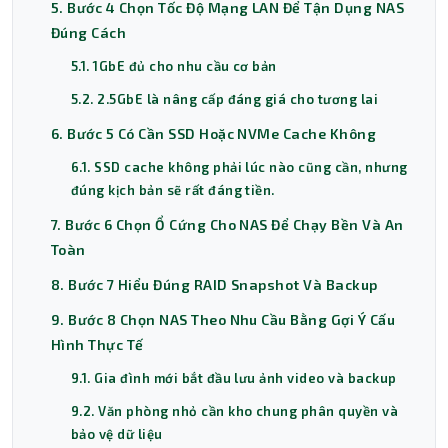
5. Bước 4 Chọn Tốc Độ Mạng LAN Để Tận Dụng NAS
Đúng Cách
5.1. 1GbE đủ cho nhu cầu cơ bản
5.2. 2.5GbE là nâng cấp đáng giá cho tương lai
6. Bước 5 Có Cần SSD Hoặc NVMe Cache Không
6.1. SSD cache không phải lúc nào cũng cần, nhưng
đúng kịch bản sẽ rất đáng tiền.
7. Bước 6 Chọn Ổ Cứng Cho NAS Để Chạy Bền Và An
Toàn
8. Bước 7 Hiểu Đúng RAID Snapshot Và Backup
9. Bước 8 Chọn NAS Theo Nhu Cầu Bằng Gợi Ý Cấu
Hình Thực Tế
9.1. Gia đình mới bắt đầu lưu ảnh video và backup
9.2. Văn phòng nhỏ cần kho chung phân quyền và
bảo vệ dữ liệu