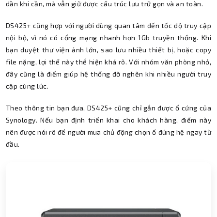
dần khi cần, mà vẫn giữ được cấu trúc lưu trữ gọn và an toàn.
DS425+ cũng hợp với người dùng quan tâm đến tốc độ truy cập
nội bộ, vì nó có cổng mạng nhanh hơn 1Gb truyền thống. Khi
bạn duyệt thư viện ảnh lớn, sao lưu nhiều thiết bị, hoặc copy
file nặng, lợi thế này thể hiện khá rõ. Với nhóm văn phòng nhỏ,
đây cũng là điểm giúp hệ thống đỡ nghẽn khi nhiều người truy
cập cùng lúc.
Thành Nhân TNC
Theo thông tin bạn đưa, DS425+ cũng chỉ gắn được ổ cứng của
Trợ lý AI • Phản hồi tức thì
Synology. Nếu bạn định triển khai cho khách hàng, điểm này
nên được nói rõ để người mua chủ động chọn ổ đúng hệ ngay từ
đầu.