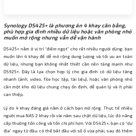
Synology DS425+ là phương án 4 khay cân bằng,
phù hợp gia đình nhiều dữ liệu hoặc văn phòng nhỏ
muốn mở rộng nhưng vẫn dễ vận hành
DS425+ nằm ở vị trí “điểm ngọt” cho rất nhiều người dùng: bạn
muốn lên 4 khay để dễ mở rộng dung lượng và tối ưu an toàn
dữ liệu, nhưng bạn không nhất thiết cần nền tảng mạnh như
DS925+. Đây là lựa chọn hợp lý cho gia đình có dữ liệu tăng
nhanh (ảnh, video, file học tập, tài liệu), hoặc văn phòng nhỏ
cần một kho dữ liệu chung chạy ổn định, dễ quản lý và ít phải
can thiệp.
Lý do 4 khay đáng giá nằm ở cách bạn mở rộng. Thực tế nhiều
người mua NAS 2 khay rồi vài năm sau chật dữ liệu, lúc đó nâng
cấp thường tốn công và tốn chi phí hơn. Với DS425+, bạn có “dư
địa” ngay từ đầu: có thể bắt đầu với số ổ vừa phải, sau đó thêm