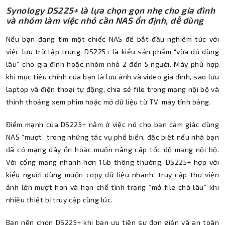
Synology DS225+ là lựa chọn gọn nhẹ cho gia đình
và nhóm làm việc nhỏ cần NAS ổn định, dễ dùng
Nếu bạn đang tìm một chiếc NAS để bắt đầu nghiêm túc với
việc lưu trữ tập trung, DS225+ là kiểu sản phẩm “vừa đủ dùng
lâu” cho gia đình hoặc nhóm nhỏ 2 đến 5 người. Máy phù hợp
khi mục tiêu chính của bạn là lưu ảnh và video gia đình, sao lưu
laptop và điện thoại tự động, chia sẻ file trong mạng nội bộ và
thỉnh thoảng xem phim hoặc mở dữ liệu từ TV, máy tính bảng.
Điểm mạnh của DS225+ nằm ở việc nó cho bạn cảm giác dùng
NAS “mượt” trong những tác vụ phổ biến, đặc biệt nếu nhà bạn
đã có mạng dây ổn hoặc muốn nâng cấp tốc độ mạng nội bộ.
Với cổng mạng nhanh hơn 1Gb thông thường, DS225+ hợp với
kiểu người dùng muốn copy dữ liệu nhanh, truy cập thư viện
ảnh lớn mượt hơn và hạn chế tình trạng “mở file chờ lâu” khi
nhiều thiết bị truy cập cùng lúc.
Bạn nên chọn DS225+ khi bạn ưu tiên sự đơn giản và an toàn