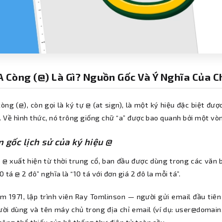
A Còng (@) Là Gì? Nguồn Gốc Và Ý Nghĩa Của 
òng (@), còn gọi là ký tự @ (at sign), là một ký hiệu đặc biệt đ
. Về hình thức, nó trông giống chữ “a” được bao quanh bởi một vò
 gốc lịch sử của ký hiệu @
 @ xuất hiện từ thời trung cổ, ban đầu được dùng trong các văn b
10 tá @ 2 đô” nghĩa là “10 tá với đơn giá 2 đô la mỗi tá”.
m 1971, lập trình viên Ray Tomlinson — người gửi email đầu tiên
ười dùng và tên máy chủ trong địa chỉ email (ví dụ: user@domain