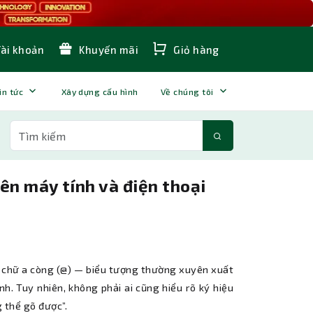
Tài khoản
Khuyến mãi
Giỏ hàng
in tức
Xây dựng cấu hình
Về chúng tôi
rên máy tính và điện thoại
ệu chữ a còng (@) — biểu tượng thường xuyên xuất
nh. Tuy nhiên, không phải ai cũng hiểu rõ ký hiệu
g thể gõ được”.