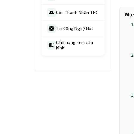
Góc Thành Nhân TNC
Mục
1
Tin Công Nghệ Hot
Cẩm nang xem cấu
hình
2
3