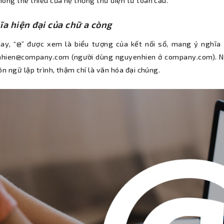
hông thể thiếu của hệ thống thư điện tử toàn cầu.
ĩa hiện đại của chữ a còng
ay, “@” được xem là biểu tượng của kết nối số, mang ý nghĩa 
hien@company.com (người dùng nguyenhien ở company.com). Ngo
ôn ngữ lập trình, thậm chí là văn hóa đại chúng.