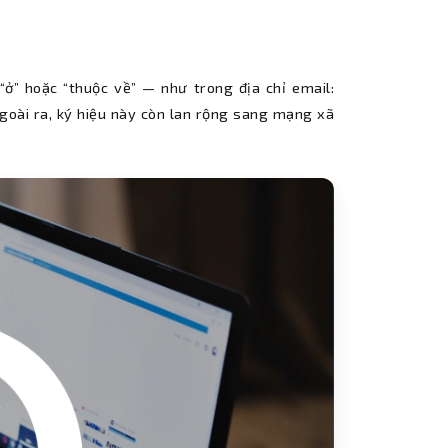
“ở” hoặc “thuộc về” — như trong địa chỉ email:
ài ra, ký hiệu này còn lan rộng sang mạng xã