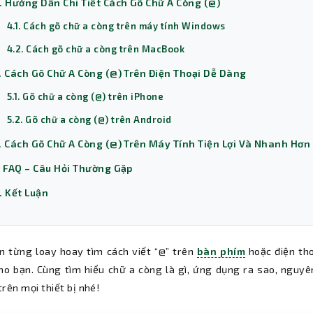
. Hướng Dẫn Chi Tiết Cách Gõ Chữ A Còng (@)
4.1. Cách gõ chữ a còng trên máy tính Windows
4.2. Cách gõ chữ a còng trên MacBook
. Cách Gõ Chữ A Còng (@) Trên Điện Thoại Dễ Dàng
5.1. Gõ chữ a còng (@) trên iPhone
5.2. Gõ chữ a còng (@) trên Android
. Cách Gõ Chữ A Còng (@) Trên Máy Tính Tiện Lợi Và Nhanh Hơn
. FAQ – Câu Hỏi Thường Gặp
. Kết Luận
n từng loay hoay tìm cách viết “@” trên
bàn phím
hoặc điện tho
ho bạn. Cùng tìm hiểu chữ a còng là gì, ứng dụng ra sao, ngu
rên mọi thiết bị nhé!