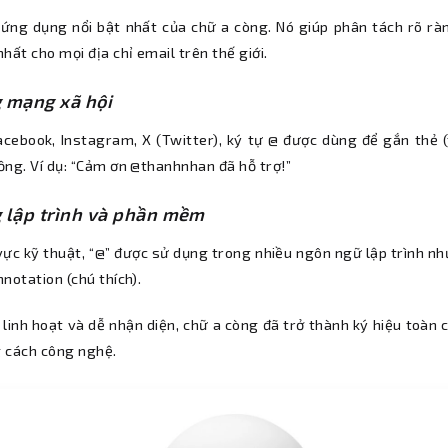
 ứng dụng nổi bật nhất của chữ a còng. Nó giúp phân tách rõ rà
hất cho mọi địa chỉ email trên thế giới.
 mạng xã hội
acebook, Instagram, X (Twitter), ký tự @ được dùng để gắn thẻ (
ồng. Ví dụ: “Cảm ơn @thanhnhan đã hỗ trợ!”
 lập trình và phần mềm
vực kỹ thuật, “@” được sử dụng trong nhiều ngôn ngữ lập trình như 
notation (chú thích).
linh hoạt và dễ nhận diện, chữ a còng đã trở thành ký hiệu toàn 
 cách công nghệ.