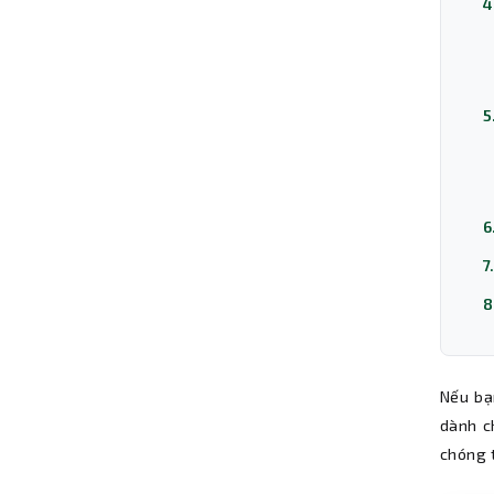
4
5
6
7
8
Nếu bạ
dành c
chóng t