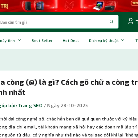
 máy tính
Best Seller
Hot Deal
Dịch vụ kỹ thuật
T
a còng (@) là gì? Cách gõ chữ a còng t
nh nhất
óp bởi: Trang SEO
/ Ngày 28-10-2025
thời đại công nghệ số, chắc hẳn bạn đã quá quen thuộc với ký hi
ong địa chỉ email, tài khoản mạng xã hội hay các đoạn mã lập trì
 nguồn từ đâu, có ý nghĩa như thế nào và tại sao đôi khi lại “khôn