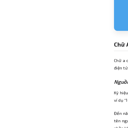
Chữ 
Chữ a c
điện tử
Nguồn
Ký hiệu
ví dụ “
Đến nă
tên ng