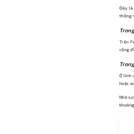
Đây là
thống n
Trong
Trên F
cộng đ
Trong
Ở lĩnh 
hoặc an
Nhờ sự 
khoảng