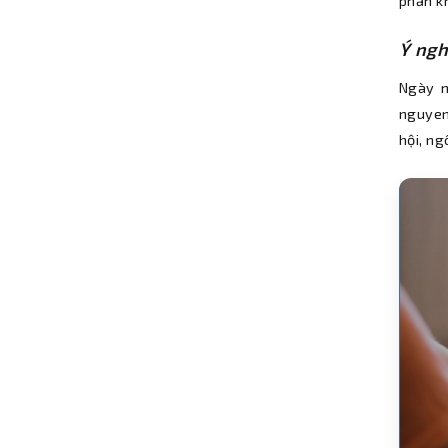
phần k
Ý ngh
Ngày n
nguyen
hội, ng