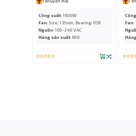
1 khuyến mãi
1 k
Công suất
: 1600W
Công
Fan
: Size: 135mm, Bearing: FDB
Fan
:
tới
Nguồn
: 100~240 VAC
Ngu
lên đến
Hãng sản xuất
: MSI
Hãng
Windows