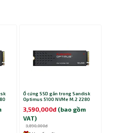
isk
Ổ cứng SSD gắn trong Sandisk
Card Màn H
280
Optimus 5100 NVMe M.2 2280
B580 Miles
500GB SDSP51500GAN-000E0
m
3,590,000đ
(bao gồm
9,690,0
VAT)
VAT)
3,890,000đ
10,000,000