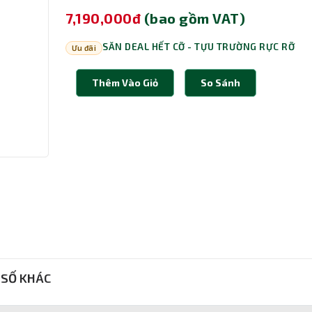
7,190,000đ
(bao gồm VAT)
SĂN DEAL HẾT CỠ - TỰU TRƯỜNG RỰC RỠ
Ưu đãi
Thêm Vào Giỏ
So Sánh
SỐ KHÁC