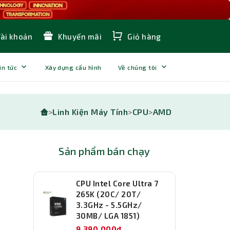
Tài khoản
Khuyến mãi
Giỏ hàng
in tức
Xây dựng cấu hình
Về chúng tôi
>
Linh Kiện Máy Tính
>
CPU
>
AMD
Sản phẩm bán chạy
CPU Intel Core Ultra 7
265K (20C/ 20T/
3.3GHz - 5.5GHz/
30MB/ LGA 1851)
9,390,000đ