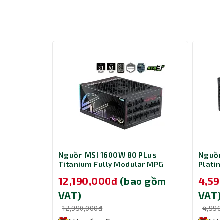
 MSI
Nguồn MSI 1600W 80 PLus
Nguồn
.2 2280
Titanium Fully Modular MPG
Plati
Ai1600TS PCIE5
A1200
 gồm
12,190,000đ
(bao gồm
4,5
VAT)
VAT
12,990,000đ
4,99