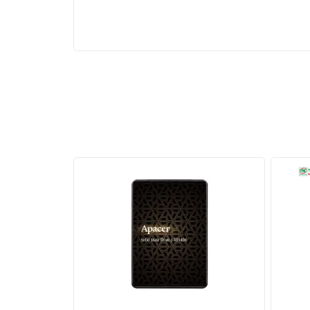
Bộ nhớ đệm 32MB và hỗ trợ RAM DD
Với bộ nhớ đệm 32MB, Ryzen 5 9600X có khả năn
suất khi làm việc với các ứng dụng nặng. Hỗ tr