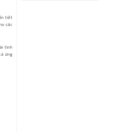
n tiết
cho các
ải tình
 cả ứng