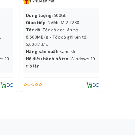
1 khuyến mãi
1 khuyến
Dung lượng
: 500GB
Tính năng
Giao tiếp
: NVMe M.2 2280
Cooling
Tốc độ
: Tốc độ đọc lên tới
Dung lượ
:
6,600MB/s - Tốc độ ghi lên tới:
Độ phân gi
5,600MB/s
Chip đồ họ
Hãng sản xuất
: Sandisk
Số Nhân X
ws 10
Hệ điều hành hỗ trợ
: Windows 10
Hiệu năng 
trở lên
Thành Nhân TNC
Trợ lý AI • Phản hồi tức thì