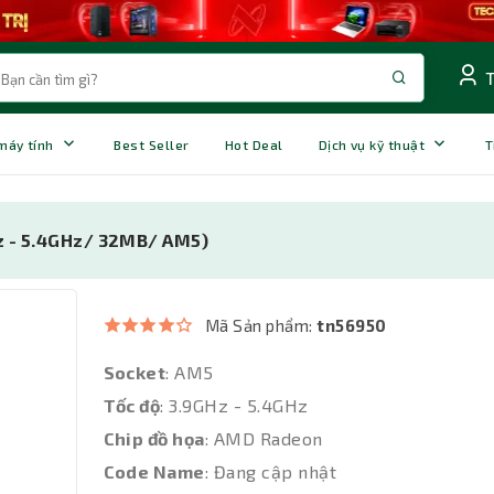
 máy tính
Best Seller
Hot Deal
Dịch vụ kỹ thuật
T
z - 5.4GHz/ 32MB/ AM5)
Mã Sản phẩm:
tn56950
Socket
: AM5
Tốc độ
: 3.9GHz - 5.4GHz
Chip đồ họa
: AMD Radeon
Code Name
: Đang cập nhật