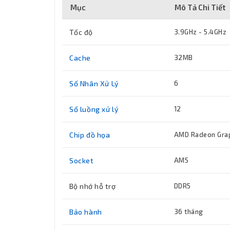
Mục
Mô Tả Chi Tiết
Tốc độ
3.9GHz - 5.4GHz
Cache
32MB
Số Nhân Xử Lý
6
Số luồng xử lý
12
Chip đồ họa
AMD Radeon Gra
Socket
AM5
Bộ nhớ hỗ trợ
DDR5
Bảo hành
36 tháng