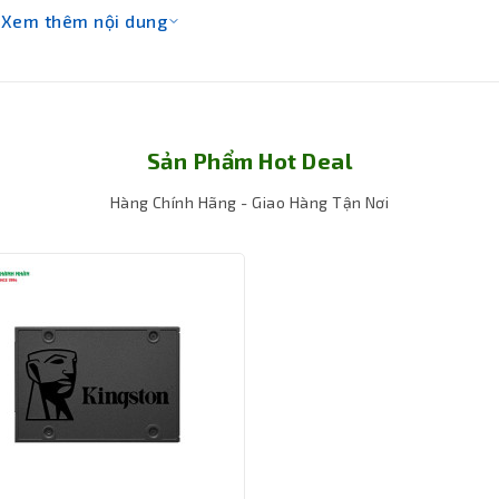
Xem thêm nội dung
Sản Phẩm Hot Deal
Hàng Chính Hãng - Giao Hàng Tận Nơi
R5
g truy xuất dữ liệu nhanh chóng, giảm thiểu độ trễ và tối ưu hó
ợ bộ nhớ RAM DDR5 giúp tăng cường băng thông và hiệu suất tổng t