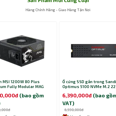
Hàng Chính Hãng - Giao Hàng Tận Nơi
 MSI 1200W 80 Plus
Ổ cứng SSD gắn trong Sand
num Fully Modular MAG
Optimus 5100 NVMe M.2 2
PLS PCIE5
1TB SDSP51100TAN-000E0
90,000đ
(bao gồm
6,390,000đ
(bao gồ
)
VAT)
0,000đ
6,590,000đ