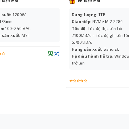
huyến mãi
1 khuyến mãi
 suất
: 1200W
Dung lượng
: 1TB
 135mm
Giao tiếp
: NVMe M.2 2280
ồn
: 100~240 VAC
Tốc độ
: Tốc độ đọc lên tới
 sản xuất
: MSI
7,100MB/s - Tốc độ ghi lên tới
6,700MB/s
Hãng sản xuất
: Sandisk
Hệ điều hành hỗ trợ
: Windo
trở lên