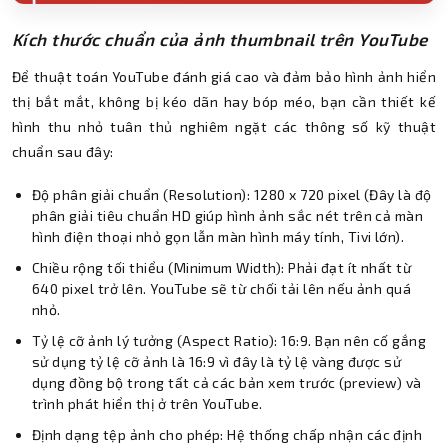
Kích thước chuẩn của ảnh thumbnail trên YouTube
Để thuật toán YouTube đánh giá cao và đảm bảo hình ảnh hiển
thị bắt mắt, không bị kéo dãn hay bóp méo, bạn cần thiết kế
hình thu nhỏ tuân thủ nghiêm ngặt các thông số kỹ thuật
chuẩn sau đây:
Độ phân giải chuẩn (Resolution): 1280 x 720 pixel (Đây là độ
phân giải tiêu chuẩn HD giúp hình ảnh sắc nét trên cả màn
hình điện thoại nhỏ gọn lẫn màn hình máy tính, Tivi lớn).
Chiều rộng tối thiểu (Minimum Width): Phải đạt ít nhất từ
640 pixel trở lên. YouTube sẽ từ chối tải lên nếu ảnh quá
nhỏ.
Tỷ lệ cỡ ảnh lý tưởng (Aspect Ratio): 16:9. Bạn nên cố gắng
sử dụng tỷ lệ cỡ ảnh là 16:9 vì đây là tỷ lệ vàng được sử
dụng đồng bộ trong tất cả các bản xem trước (preview) và
trình phát hiển thị ở trên YouTube.
Định dạng tệp ảnh cho phép: Hệ thống chấp nhận các định