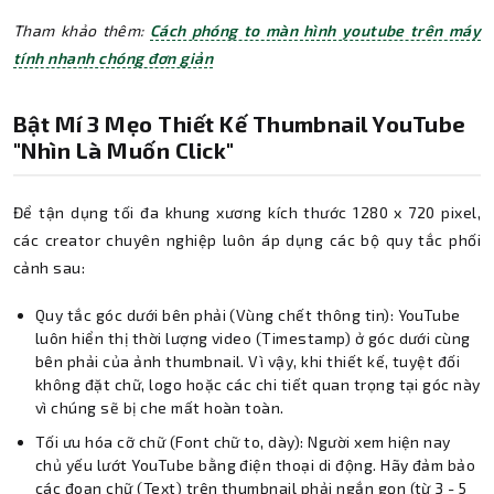
Tham khảo thêm:
Cách phóng to màn hình youtube trên máy
tính nhanh chóng đơn giản
Bật Mí 3 Mẹo Thiết Kế Thumbnail YouTube
"nhìn Là Muốn Click"
Để tận dụng tối đa khung xương kích thước 1280 x 720 pixel,
các creator chuyên nghiệp luôn áp dụng các bộ quy tắc phối
cảnh sau:
Quy tắc góc dưới bên phải (Vùng chết thông tin): YouTube
luôn hiển thị thời lượng video (Timestamp) ở góc dưới cùng
bên phải của ảnh thumbnail. Vì vậy, khi thiết kế, tuyệt đối
không đặt chữ, logo hoặc các chi tiết quan trọng tại góc này
vì chúng sẽ bị che mất hoàn toàn.
Tối ưu hóa cỡ chữ (Font chữ to, dày): Người xem hiện nay
chủ yếu lướt YouTube bằng điện thoại di động. Hãy đảm bảo
các đoạn chữ (Text) trên thumbnail phải ngắn gọn (từ 3 - 5