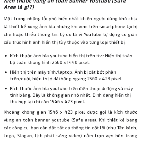
Kích thước vùng an toàn banner Youtube (Safe
Area là gì?)
Một trong những lỗi phổ biến nhất khiến người dùng khó chịu
là thiết kế xong ảnh bìa nhưng khi xem trên smartphone lại bị
che hoặc thiếu thông tin. Lý do là vì YouTube tự động co giãn
cấu trúc hình ảnh hiển thị tùy thuộc vào từng loại thiết bị:
Kích thước ảnh bìa youtube hiển thị trên tivi: Hiển thị toàn
bộ toàn khung hình 2560 x 1440 pixel.
Hiển thị trên máy tính/laptop: Ảnh bị cắt bớt phần
trên/dưới, hiển thị ở dải băng ngang 2560 x 423 pixel.
Kích thước ảnh bìa youtube trên điện thoại di động và máy
tính bảng: Đây là không gian nhỏ nhất. Định dạng hiển thị
thu hẹp lại chỉ còn 1546 x 423 pixel.
Khoảng không gian 1546 x 423 pixel được gọi là kích thước
vùng an toàn banner youtube (Safe area). Khi thiết kế bằng
các công cụ, bạn cần đặt tất cả thông tin cốt lõi (như Tên kênh,
Logo, Slogan, lịch phát sóng video) nằm trọn vẹn bên trong