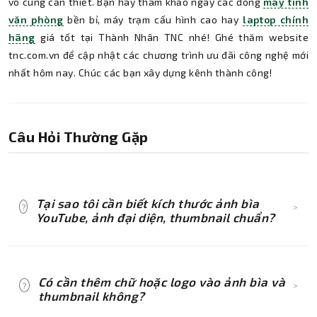
vô cùng cần thiết. Bạn hãy tham khảo ngay các dòng
máy tính
văn phòng
bền bỉ, máy trạm cấu hình cao hay
laptop chính
hãng
giá tốt tại Thành Nhân TNC nhé! Ghé thăm website
tnc.com.vn để cập nhật các chương trình ưu đãi công nghệ mới
nhất hôm nay. Chúc các bạn xây dựng kênh thành công!
Câu Hỏi Thường Gặp
Tại sao tôi cần biết kích thước ảnh bìa
?
>
YouTube, ảnh đại diện, thumbnail chuẩn?
Việc nắm rõ các thông số kỹ thuật hình ảnh
mang lại những lợi ích vượt trội: giúp bạn
Có cần thêm chữ hoặc logo vào ảnh bìa và
?
>
tránh lỗi hiển thị (hình ảnh không bị co giãn, vỡ
thumbnail không?
hạt hoặc bị cắt mất các thông tin quan trọng