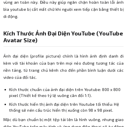
vùng an toàn này. Điều này giúp ngăn chặn hoàn toàn lỗi ảnh
bìa youtube bị cắt mất chữ khi người xem tiếp cận bằng thiết bị
di động.
Kích Thước Ảnh Đại Diện YouTube (YouTube
Avatar Size)
Ảnh đại diện (profile picture) chính là hình ảnh định danh đi
kèm với tài khoản của bạn trên mọi nẻo đường tương tác của
nền tảng, từ trang chủ kênh cho đến phần bình luận dưới các
video của đối tác.
Kích thước chuẩn của ảnh đại diện trên Youtube: 800 x 800
pixel (Thiết kế theo tỷ lệ vuông cân đối 1:1).
Kích thước hiển thị ảnh đại diện trên Youtube tối thiểu: Hệ
thống sẽ nén cấu trúc hiển thị xuống còn 98 x 98 pixel.
Mặc dù bạn chuẩn bị một tệp tải lên là hình vuông, nhưng giao
diện YouTube trên máy tính và ứng dụng điện thoại sẽ tự động