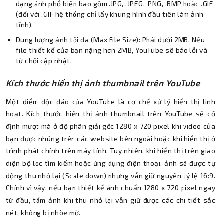
dạng ảnh phổ biến bao gồm .JPG, .JPEG, .PNG, .BMP hoặc .GIF
(đối với .GIF hệ thống chỉ lấy khung hình đầu tiên làm ảnh
tĩnh).
Dung lượng ảnh tối đa (Max File Size): Phải dưới 2MB. Nếu
file thiết kế của bạn nặng hơn 2MB, YouTube sẽ báo lỗi và
từ chối cập nhật.
Kích thước hiển thị ảnh thumbnail trên YouTube
Một điểm độc đáo của YouTube là cơ chế xử lý hiển thị linh
hoạt. Kích thước hiển thị ảnh thumbnail trên YouTube sẽ cố
định mượt mà ở độ phân giải gốc 1280 x 720 pixel khi video của
bạn được nhúng trên các website bên ngoài hoặc khi hiển thị ở
trình phát chính trên máy tính. Tuy nhiên, khi hiển thị trên giao
diện bộ lọc tìm kiếm hoặc ứng dụng điện thoại, ảnh sẽ được tự
động thu nhỏ lại (Scale down) nhưng vẫn giữ nguyên tỷ lệ 16:9.
Chính vì vậy, nếu bạn thiết kế ảnh chuẩn 1280 x 720 pixel ngay
từ đầu, tấm ảnh khi thu nhỏ lại vẫn giữ được các chi tiết sắc
nét, không bị nhòe mờ.