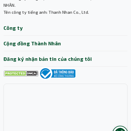
Thành Nhân TNC
NHÂN.
Tên công ty tiếng anh: Thanh Nhan Co., Ltd.
Trợ lý AI • Phản hồi tức thì
Công ty
Cộng đồng Thành Nhân
Đăng ký nhận bản tin của chúng tôi