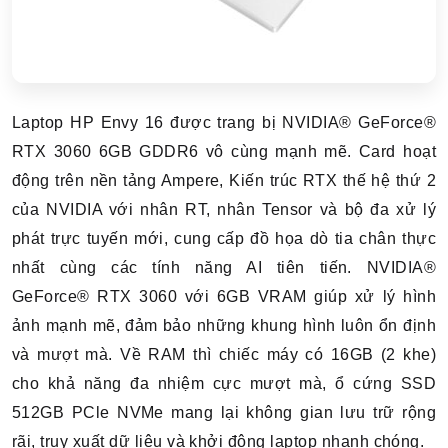
Laptop HP Envy 16 được trang bị NVIDIA® GeForce®
RTX 3060 6GB GDDR6 vô cùng mạnh mẽ. Card hoạt
động trên nền tảng Ampere, Kiến trúc RTX thế hệ thứ 2
của NVIDIA với nhân RT, nhân Tensor và bộ đa xử lý
phát trực tuyến mới, cung cấp đồ họa dò tia chân thực
nhất cùng các tính năng AI tiên tiến. NVIDIA®
GeForce® RTX 3060 với 6GB VRAM giúp xử lý hình
ảnh mạnh mẽ, đảm bảo những khung hình luôn ổn định
và mượt mà.
Về RAM thì chiếc máy có 16GB (2 khe)
cho khả năng đa nhiệm cực mượt mà, ổ cứng SSD
512GB PCle NVMe mang lại không gian lưu trữ rộng
rãi, truy xuất dữ liệu và khởi động laptop nhanh chóng.