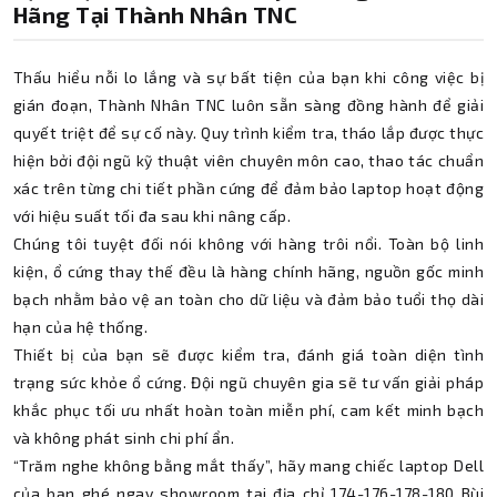
Hãng Tại Thành Nhân TNC
Thấu hiểu nỗi lo lắng và sự bất tiện của bạn khi công việc bị
gián đoạn, Thành Nhân TNC luôn sẵn sàng đồng hành để giải
quyết triệt để sự cố này. Quy trình kiểm tra, tháo lắp được thực
hiện bởi đội ngũ kỹ thuật viên chuyên môn cao, thao tác chuẩn
xác trên từng chi tiết phần cứng để đảm bảo laptop hoạt động
với hiệu suất tối đa sau khi nâng cấp.
Chúng tôi tuyệt đối nói không với hàng trôi nổi. Toàn bộ linh
kiện, ổ cứng thay thế đều là hàng chính hãng, nguồn gốc minh
bạch nhằm bảo vệ an toàn cho dữ liệu và đảm bảo tuổi thọ dài
hạn của hệ thống.
Thiết bị của bạn sẽ được kiểm tra, đánh giá toàn diện tình
trạng sức khỏe ổ cứng. Đội ngũ chuyên gia sẽ tư vấn giải pháp
khắc phục tối ưu nhất hoàn toàn miễn phí, cam kết minh bạch
và không phát sinh chi phí ẩn.
“Trăm nghe không bằng mắt thấy”, hãy mang chiếc laptop Dell
của bạn ghé ngay showroom tại địa chỉ 174-176-178-180 Bùi