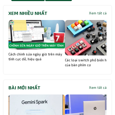
biện pháp tạm thời giúp hệ thống bỏ qua vùng
bị lỗi chứ không thể làm lành vết xước vật lý.
XEM NHIỀU NHẤT
Xem tất cả
Để đảm bảo an toàn tuyệt đối cho dữ liệu, thay
ổ cứng mới là giải pháp dứt điểm duy nhất.
Cách chỉnh sửa ngày giờ trên máy
tính cực dễ, hiệu quả
Các loại switch phổ biến hiện n
của bàn phím cơ
BÀI MỚI NHẤT
Xem tất cả