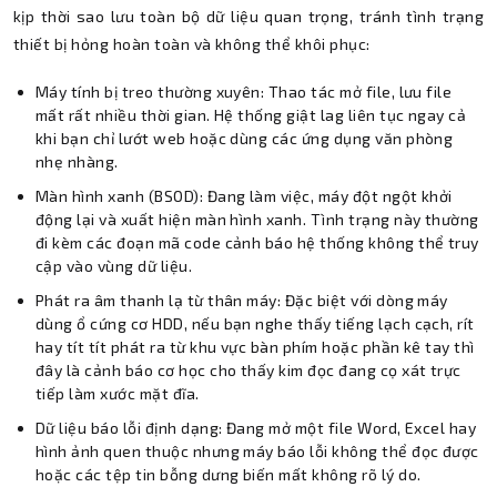
kịp thời sao lưu toàn bộ dữ liệu quan trọng, tránh tình trạng
thiết bị hỏng hoàn toàn và không thể khôi phục:
Máy tính bị treo thường xuyên: Thao tác mở file, lưu file
mất rất nhiều thời gian. Hệ thống giật lag liên tục ngay cả
khi bạn chỉ lướt web hoặc dùng các ứng dụng văn phòng
nhẹ nhàng.
Màn hình xanh (BSOD): Đang làm việc, máy đột ngột khởi
động lại và xuất hiện màn hình xanh. Tình trạng này thường
đi kèm các đoạn mã code cảnh báo hệ thống không thể truy
cập vào vùng dữ liệu.
Phát ra âm thanh lạ từ thân máy: Đặc biệt với dòng máy
dùng ổ cứng cơ HDD, nếu bạn nghe thấy tiếng lạch cạch, rít
hay tít tít phát ra từ khu vực bàn phím hoặc phần kê tay thì
đây là cảnh báo cơ học cho thấy kim đọc đang cọ xát trực
tiếp làm xước mặt đĩa.
Dữ liệu báo lỗi định dạng: Đang mở một file Word, Excel hay
hình ảnh quen thuộc nhưng máy báo lỗi không thể đọc được
hoặc các tệp tin bỗng dưng biến mất không rõ lý do.