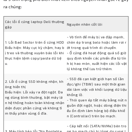
ra chúng:
Các lỗi ổ cứng laptop Dell thường
Nguyên nhân cốt lõi
gặp
- Vô tình để máy bị va đập mạnh,
1. Lỗi Bad Sector trên ổ cứng HDD
chèn ép trong balo hoặc làm rơi r
Biểu hiện: Máy cực kỳ chậm, hay b
ớt trong quá trình di chuyển.
ị treo và thường xuyên báo lỗi khi
- Ổ cứng đã hoạt động quá số giờ
thực hiện lệnh copy/paste dữ liệ
quy định khiến các phiến đĩa từ tín
u.
h bị hao mòn, xuất hiện các lỗi vật
lý không thể lưu trữ thêm.
- SSD đã cạn kiệt giới hạn số lần
2. Lỗi ổ cứng SSD không nhận, kh
đọc/ghi (TBW) sau một thời gian
ông hiển thị
dài làm việc với khối lượng dữ liệu
Biểu hiện: Lỗi xảy ra đột ngột. Đa
khổng lồ.
ng dùng bình thường, bật máy lê
- Thói quen ép tắt máy bằng nút n
n hệ thống hoàn toàn không nhận
guồn đột ngột, hoặc dòng điện thi
diện được phần cứng và không tì
ếu ổn định làm hỏng bộ điều khiể
m thấy phân vùng ổ đĩa.
n (Controller) trên bo mạch.
- Cáp kết nối (SATA/NVMe) bên tro
3. Máy tính báo lỗi "No Bootable
ng bo mạch chủ bị lỏng do rung l