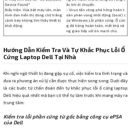
Device Found"
ắc khi di chuyển.
Biểu hiện: Vừa bật máy lên, màn
- Virus tấn công phá hỏng hoàn t
hình đen hiển thị dòng chữ trắng
oàn phân vùng khởi động (boot) c
cảnh báo không tìm thấy thiết bị
ủa Windows.Lỗi phần cứng: Ổ cứn
khởi động.
g đã hỏng hoàn toàn, mất khả nă
ng giao tiếp với bo mạch chủ.
Hướng Dẫn Kiểm Tra Và Tự Khắc Phục Lỗi Ổ
Cứng Laptop Dell Tại Nhà
Khi nghi ngờ thiết bị đang gặp sự cố, việc kiểm tra tình trạng và
đưa ra phương án xử lý cần được thực hiện song song. Dưới đây
là các bước từ chẩn đoán đến tự khắc phục lỗi ổ cứng laptop
Dell hiệu quả nhất mà bạn có thể tự làm trước khi mang máy ra
trung tâm:
Kiểm tra lỗi phần cứng từ gốc bằng công cụ ePSA
của Dell