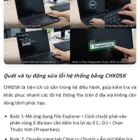
Quét và tự động sửa lỗi hệ thống bằng CHKDSK
CHKDSK là tiện ích có sẵn trong hệ điều hành, giúp kiểm tra và
khắc phục nhanh các lỗi hệ thống file trên ổ đĩa mà không cần
dùng lệnh phức tạp.
Bước 1: Mở ứng dụng File Explorer > Click chuột phải vào
phân vùng ổ đĩa bạn cần kiểm tra (ví dụ ổ C:, D:) > Chọn
Thuộc tính (Properties).
Bước 2: Chuyển sang tab Công cụ (Tools) > Ấn nút Kiểm tra