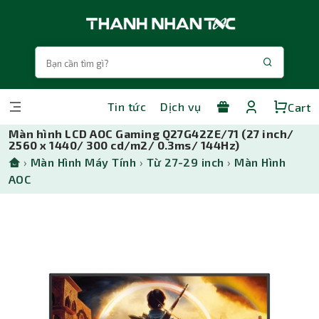
Tin tức
Dịch vụ
Cart
Màn hình LCD AOC Gaming Q27G42ZE/71 (27 inch/
2560 x 1440/ 300 cd/m2/ 0.3ms/ 144Hz)
›
Màn Hình Máy Tính
›
Từ 27-29 inch
›
Màn Hình
AOC