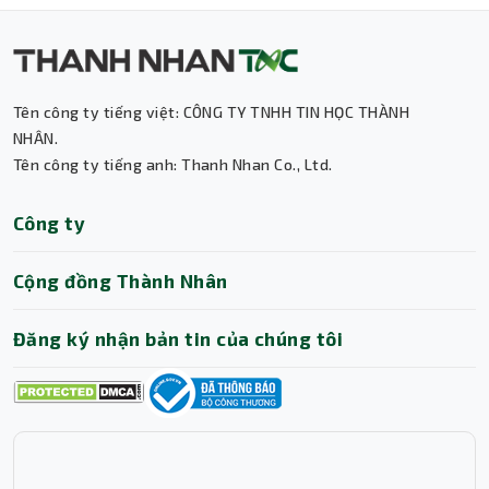
Tên công ty tiếng việt: CÔNG TY TNHH TIN HỌC THÀNH
NHÂN.
Tên công ty tiếng anh: Thanh Nhan Co., Ltd.
Thành Nhân TNC
Công ty
Trợ lý AI • Phản hồi tức thì
Cộng đồng Thành Nhân
Đăng ký nhận bản tin của chúng tôi
Kết luận
Màn hình AOC Q27G42ZE là sự kết hợp hoàn hảo giữa
thiết kế đẹp, chất lượng hiển thị cao và hiệu năng vượt
trội. Nếu bạn đang tìm một chiếc màn hình 2K tấm nền