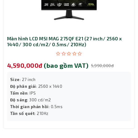
Màn hình LCD MSI MAG 275QF E21 (27 inch/ 2560 x
1440/ 300 cd/m2/ 0.5ms/ 210Hz)
4,590,000đ
(bao gồm VAT)
5,990,000đ
Size
: 27 inch
Đa dạng kết nối – Dễ dàng tương thích
Độ phân giải
: 2560 x 1440
Tấm nền
: IPS
Màn hình máy tính AOC Q27G42ZE hỗ trợ nhiều cổng kết
Độ sáng
: 300 cd/m2
nối hiện đại như HDMI 2.0 và DisplayPort 1.4, giúp bạn dễ
Thời gian phản hồi
: 0.5ms
dàng kết nối với PC, laptop, máy chơi game hay các thiết
Tần số quét
: 210Hz
bị trình chiếu. Khả năng tương thích cao này giúp màn
hình đáp ứng linh hoạt mọi nhu cầu công việc và giải trí.