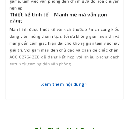
game, làm việc văn phòng đến chỉnh sửa đồ họa chuyên
Màu sắc
Đen
nghiệp.
Thiết kế tinh tế – Mạnh mẽ mà vẫn gọn
Phụ kiện
gàng
Full box
kèm theo
Màn hình được thiết kế với kích thước 27 inch cùng kiểu
dáng viền mỏng thanh lịch, tối ưu không gian hiển thị và
Số màu
16.7 triệu
mang đến cảm giác hiện đại cho không gian làm việc hay
hiển thị
giải trí. Với gam màu đen chủ đạo và chân đế chắc chắn,
AOC Q27G42ZE dễ dàng kết hợp với nhiều phong cách
Góc nhìn
178º (Ngang) / 178º (Dọc)
setup từ gaming đến văn phòng.
Độ sáng
300 cd/m2
Xem thêm nội dung
Công
Adaptive Sync, HDR10, AOC Low Input
Lag, Flicker-Free
nghệ
Tần số
144Hz
quét
Tấm nền
IPS