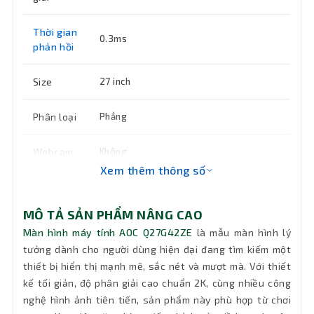
Thời gian
0.3ms
phản hồi
Size
27 inch
Phân loại
Phẳng
Webcam
Không
Xem thêm thông số
Âm thanh
Không loa
MÔ TẢ SẢN PHẨM NÂNG CAO
Độ tương
1000:1
Màn hình máy tính AOC Q27G42ZE
là mẫu màn hình lý
phản
tưởng dành cho người dùng hiện đại đang tìm kiếm một
thiết bị hiển thị mạnh mẽ, sắc nét và mượt mà. Với thiết
Cổng kết
2 x HDMI 2.0, 1 x DisplayPort 1.4
kế tối giản, độ phân giải cao chuẩn 2K, cùng nhiều công
nối
nghệ hình ảnh tiên tiến, sản phẩm này phù hợp từ chơi