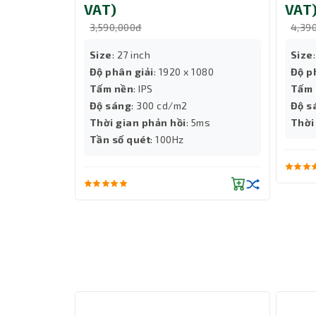
VAT)
VAT
3,590,000đ
4,39
Size
: 27 inch
Size
Độ phân giải
: 1920 x 1080
Độ p
Tấm nền
: IPS
Tấm 
Độ sáng
: 300 cd/m2
Độ s
Thời gian phản hồi
: 5ms
Thời
Tần số quét
: 100Hz