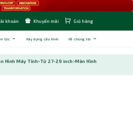
Tài khoản
Khuyến mãi
Giỏ hàng
in tức
Xây dựng cấu hình
Về chúng tôi
n Hình Máy Tính
>
Từ 27-29 inch
>
Màn Hình