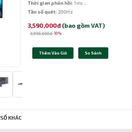
Thời gian phản hồi
: 1ms ...
Tần số quét
: 200Hz
3,590,000đ
(bao gồm VAT)
3,990,000đ
-10%
Thêm Vào Giỏ
So Sánh
SỐ KHÁC