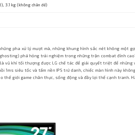
ế), 3.1 kg (không chân đế)
 những pha xử lý mượt mà, những khung hình sắc nét không một gợ
 (ghosting) phá hỏng trải nghiệm trong những trận combat đỉnh ca
là vũ khí tối thượng được LG chế tác để giải quyết triệt để những
ồi 1ms siêu tốc và tấm nền IPS trứ danh, chiếc màn hình này không
ào thế giới game chân thực, sống động và đầy lợi thế cạnh tranh. 