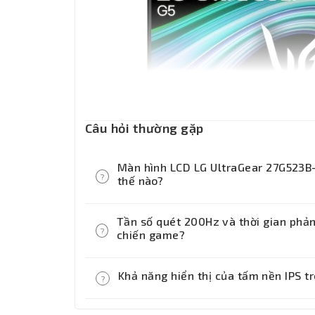
Câu hỏi thường gặp
Màn hình LCD LG UltraGear 27G523B-
?
thế nào?
Sản phẩm thuộc dòng màn hình gamin
Tần số quét 200Hz và thời gian phản 
phân giải Full HD (1920 x 1080), sử 
?
chiến game?
gian phản hồi siêu tốc 1ms và tần s
Với tần số quét siêu mượt 200Hz kết 
Khả năng hiển thị của tấm nền IPS t
?
hoàn toàn hiện tượng bóng mờ (ghost
động nhanh của đối thủ, mang lại kh
Công nghệ tấm nền IPS cao cấp đem l