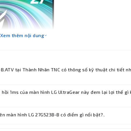
Xem thêm nội dung
B.ATV tại Thành Nhân TNC có thông số kỹ thuật chi tiết n
g chuyên nghiệp UltraGear với kích thước 27 inch phẳng,
hồi 1ms của màn hình LG UltraGear này đem lại lợi thế gì 
dụng tấm nền IPS cao cấp, độ sáng tiêu chuẩn 300 cd/m², th
ố quét cực khủng lên đến 200Hz.
hợp cùng tốc độ phản hồi chỉ 1ms, màn hình giúp triệt tiêu
rên màn hình LG 27G523B-B có điểm gì nổi bật?
>
ing) và xé hình. Các game thủ có thể bắt trọn mọi chuyển
ả năng phản xạ tức thì trong các tựa game bắn súng FPS h
ại khả năng tái hiện màu sắc trung thực, sống động và nh