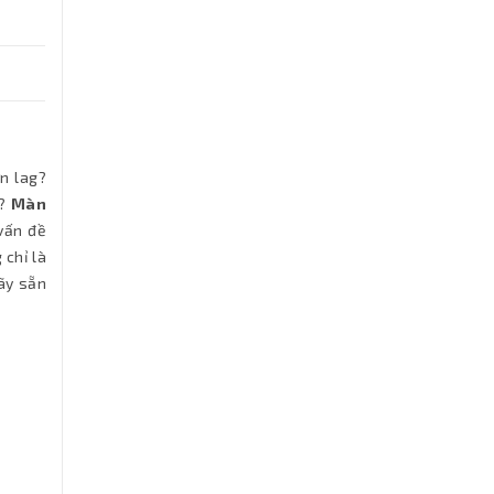
n lag?
o?
Màn
 vấn đề
 chỉ là
Hãy sẵn