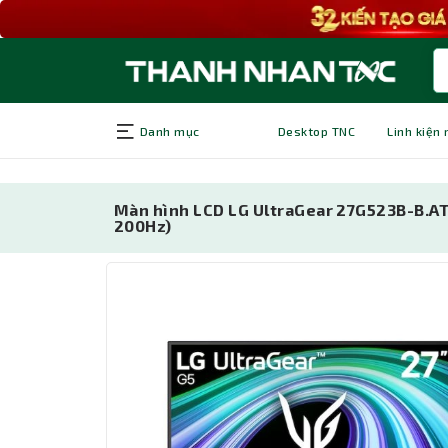
Danh mục
Desktop TNC
Linh kiện
Màn hình LCD LG UltraGear 27G523B-B.ATV
200Hz)