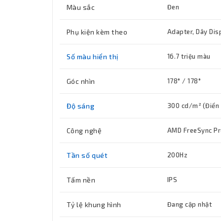
Màu sắc
Đen
Phụ kiện kèm theo
Adapter, Dây Dis
Số màu hiển thị
16.7 triệu màu
Góc nhìn
178° / 178°
Độ sáng
300 cd/m² (Điển h
Công nghệ
AMD FreeSync P
Tần số quét
200Hz
Tấm nền
IPS
Tỷ lệ khung hình
Đang cập nhật