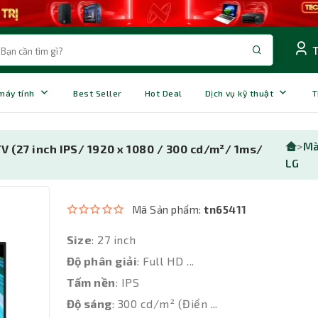
 máy tính
Best Seller
Hot Deal
Dịch vụ kỹ thuật
T
>
Mà
 (27 inch IPS/ 1920 x 1080 / 300 cd/m²/ 1ms/
LG
Mã Sản phẩm:
tn65411
Size
: 27 inch
Độ phân giải
: Full HD ...
Tấm nền
: IPS
Độ sáng
: 300 cd/m² (Điển ...