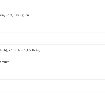
playPort, Dây nguồn
ình), 240 cd/m² (Tối thiểu)
remium