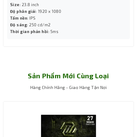
Cùng với đó, thời gian phản hồi 1ms giảm thiểu độ trễ khi
Size
: 23.8 inch
thao tác, đảm bảo hình ảnh chuyển động mượt mà và rõ
Độ phân giải
: 1920 x 1080
nét.
Tấm nền
: IPS
Độ sáng
: 250 cd/m2
Thời gian phản hồi
: 5ms
Sản Phẩm Mới Cùng Loại
Hàng Chính Hãng - Giao Hàng Tận Nơi