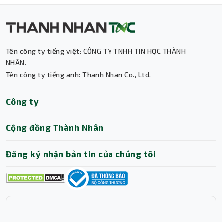
Tên công ty tiếng việt: CÔNG TY TNHH TIN HỌC THÀNH
NHÂN.
Tên công ty tiếng anh: Thanh Nhan Co., Ltd.
Thành Nhân TNC
Công ty
Trợ lý AI • Phản hồi tức thì
Cộng đồng Thành Nhân
Đăng ký nhận bản tin của chúng tôi
Giúp dễ dàng kết nối với máy tính bàn, laptop, thiết bị
trình chiếu,… Ngoài ra, màn hình còn tích hợp 2 loa ngoài
công suất 2W x 2, đáp ứng tốt nhu cầu nghe nhạc nhẹ,