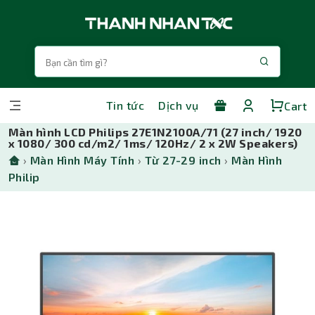
Tin tức
Dịch vụ
Cart
Màn hình LCD Philips 27E1N2100A/71 (27 inch/ 1920
x 1080/ 300 cd/m2/ 1ms/ 120Hz/ 2 x 2W Speakers)
›
Màn Hình Máy Tính
›
Từ 27-29 inch
›
Màn Hình
Philip