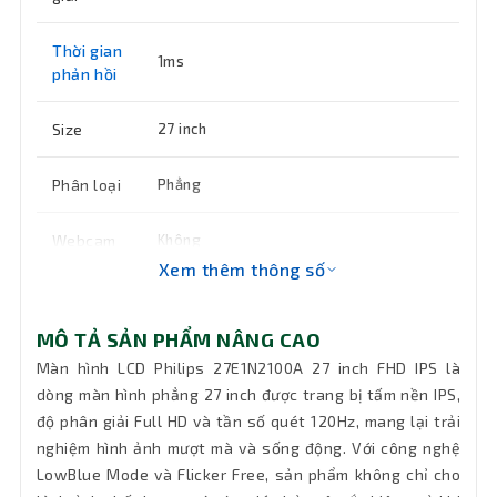
Thời gian
1ms
phản hồi
Size
27 inch
Phân loại
Phẳng
Webcam
Không
Xem thêm thông số
Âm thanh
2W x 2
MÔ TẢ SẢN PHẨM NÂNG CAO
Độ tương
1500:1
Màn hình LCD Philips 27E1N2100A 27 inch FHD IPS là
phản
dòng màn hình phẳng 27 inch được trang bị tấm nền IPS,
độ phân giải Full HD và tần số quét 120Hz, mang lại trải
Cổng kết
1 x VGA, 1 x HDMI 1.4
nghiệm hình ảnh mượt mà và sống động. Với công nghệ
nối
LowBlue Mode và Flicker Free, sản phẩm không chỉ cho