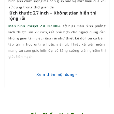
hình ảnh chất lượng mà còn giúp bảo vệ mắt hiệu quả khi
Màu sắc
Đen
sử dụng trong thời gian dài.
Kích thước 27 inch – Không gian hiển thị
Phụ kiện
rộng rãi
Full box
kèm theo
Màn hình Philips 27E1N2100A
sở hữu màn hình phẳng
kích thước lớn 27 inch, rất phù hợp cho người dùng cần
Số màu
16.7 triệu
không gian làm việc rộng rãi như thiết kế đồ họa cơ bản,
hiển thị
lập trình, học online hoặc giải trí. Thiết kế viền mỏng
mang lại cảm giác hiện đại và tăng cường trải nghiệm thị
Góc nhìn
178º (Ngang) / 178º (Dọc)
giác liền mạch.
Độ sáng
300 cd/m2
Xem thêm nội dung
Công
LowBlue, Flicker Free
nghệ
Tần số
120Hz
quét
Tấm nền
IPS