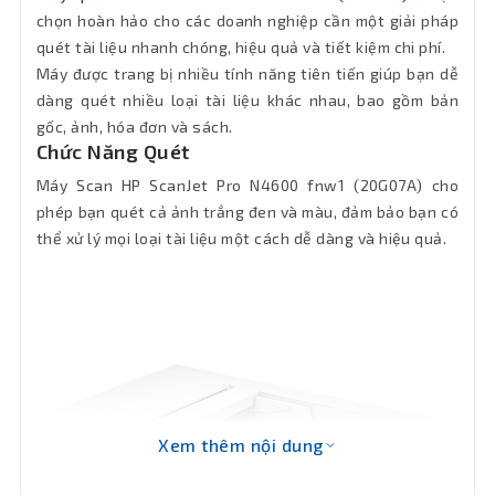
Nguồn
100-240 VAC
chọn hoàn hảo cho các doanh nghiệp cần một giải pháp
quét tài liệu nhanh chóng, hiệu quả và tiết kiệm chi phí.
Windows 11; Windows 10; Windows 8;
Máy được trang bị nhiều tính năng tiên tiến giúp bạn dễ
Windows 8.1; Windows 7; Windows
Tương
Server; macOS 10.14 Mojave; macOS
dàng quét nhiều loại tài liệu khác nhau, bao gồm bản
thích
10.15 Catalina; macOS 11 Big Sur; macOS
gốc, ảnh, hóa đơn và sách.
12 Monterey; Linux
Chức Năng Quét
Máy Scan HP ScanJet Pro N4600 fnw1 (20G07A) cho
Tính
phép bạn quét cả ảnh trắng đen và màu, đảm bảo bạn có
năng
Scan Trắng đen và Scan màu
thể xử lý mọi loại tài liệu một cách dễ dàng và hiệu quả.
chính
Kích
536.5 x 325.4 x 133.3 mm
thước
Khối
6.1 kg
lượng
Xem thêm nội dung
Bảo hành
12 tháng