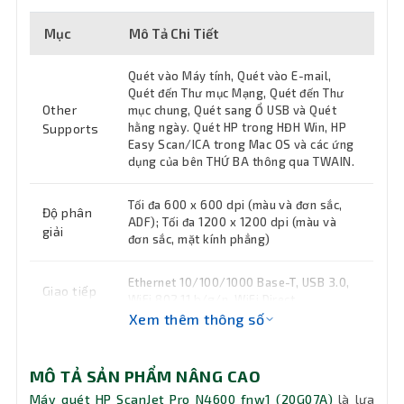
Mục
Mô Tả Chi Tiết
Quét vào Máy tính, Quét vào E-mail,
Quét đến Thư mục Mạng, Quét đến Thư
Other
mục chung, Quét sang Ổ USB và Quét
hằng ngày. Quét HP trong HĐH Win, HP
Supports
Easy Scan/ICA trong Mac OS và các ứng
dụng của bên THỨ BA thông qua TWAIN.
Tối đa 600 x 600 dpi (màu và đơn sắc,
Độ phân
ADF); Tối đa 1200 x 1200 dpi (màu và
giải
đơn sắc, mặt kính phẳng)
Ethernet 10/100/1000 Base-T, USB 3.0,
Giao tiếp
WiFi 802.11 b/g/n, WiFi Direct
Xem thêm thông số
Lên đến 40 ppm/80 ipm (in đen và trắng,
Tốc độ
xám và màu, 300 dpi)
MÔ TẢ SẢN PHẨM NÂNG CAO
Máy quét HP ScanJet Pro N4600 fnw1 (20G07A)
là lựa