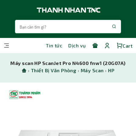
Tin tức
Dịch vụ
Cart
Máy scan HP ScanJet Pro N4600 fnw1 (20G07A)
›
Thiết Bị Văn Phòng
›
Máy Scan
›
HP