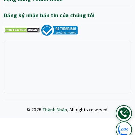
bạn quét tài liệu và lưu trữ chúng ở định dạng
PDF được mã hóa.
Đăng ký nhận bản tin của chúng tôi
Kết luận
Máy quét HP ScanJet Pro N4600 fnw1 (20G07A) là một
lựa chọn tuyệt vời cho các doanh nghiệp cần một giải
pháp quét tài liệu nhanh chóng, hiệu quả và tiết kiệm chi
phí. Máy được trang bị nhiều tính năng tiên tiến và đi
kèm với phần mềm dễ sử dụng, giúp bạn dễ dàng quét,
chỉnh sửa và lưu trữ tài liệu.
Hãy liên hệ ngay với Thành Nhân - TNC ngay để được tư
vấn và báo giá chi tiết về Máy quét HP ScanJet Pro
N4600 fnw1 (20G07A). Chúng tôi cam kết cung cấp sản
phẩm chính hãng với giá cả cạnh tranh và dịch vụ khách
hàng chu đáo.
©
2026
Thành Nhân
, All rights reserved.
Xóa lịch sử chat?