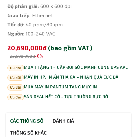
Độ phân giải
: 600 x 600 dpi
Giao tiếp
: Ethernet
Tốc độ
: 40 ppm/80 ipm
Nguồn
: 100-240 VAC
20,690,000đ
(bao gồm VAT)
22,590,000đ
-8%
MUA 1 TẶNG 1 – GẤP ĐÔI SỨC MẠNH CÙNG UPS APC
Ưu đãi
MÁY IN HP: IN ẤN THẢ GA – NHẬN QUÀ CỰC ĐÃ
Ưu đãi
MUA MÁY IN PANTUM TẶNG MỰC IN
Ưu đãi
SĂN DEAL HẾT CỠ - TỰU TRƯỜNG RỰC RỠ
Ưu đãi
CÁC THÔNG SỐ
ĐÁNH GIÁ
THÔNG SỐ KHÁC