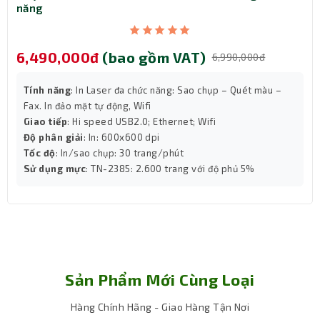
năng
6,490,000đ
(bao gồm VAT)
6,990,000đ
Tính năng
: In Laser đa chức năng: Sao chụp – Quét màu –
Fax. In đảo mặt tự động, Wifi
Giao tiếp
: Hi speed USB2.0; Ethernet; Wifi
Độ phân giải
: In: 600x600 dpi
Tốc độ
: In/sao chụp: 30 trang/phút
Sử dụng mực
: TN-2385: 2.600 trang với độ phủ 5%
Hỗ Trợ Phần Mềm Nâng Cao
Ngoài việc quét vào máy tính, email, thư mục mạng, ổ
Sản Phẩm Mới Cùng Loại
USB và thư mục chung, máy scan này còn hỗ trợ các ứng
dụng phần mềm nâng cao như HP Easy Scan/ICA trên
Hàng Chính Hãng - Giao Hàng Tận Nơi
macOS và các ứng dụng của bên thứ ba thông qua giao