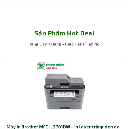
Sản Phẩm Hot Deal
Hàng Chính Hãng - Giao Hàng Tận Nơi
Độ Phân Giải
Với độ phân giải tối đa lên đến 600 x 600 dpi (màu và đơn
sắc, ADF) và 1200 x 1200 dpi (màu và đơn sắc, mặt kính
phẳng), bạn sẽ có được hình ảnh và văn bản sắc nét và
chi tiết.
Tốc Độ Chụp Nhanh
Với tốc độ lên đến 40 trang mỗi phút (ppm) hoặc 80 ảnh
mỗi phút (ipm) ở độ phân giải 300 dpi, bạn có thể xử lý tài
liệu một cách nhanh chóng và hiệu quả.
Máy in Brother MFC-L2701DW - In laser trắng đen đa