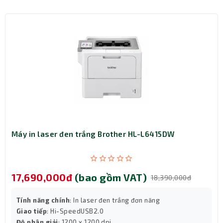
diện TWAIN.
Giao Tiếp Đa Dạng
Máy scan
này được trang bị các kết nối Ethernet
10/100/1000 Base-T, USB 3.0, WiFi 802.11 b/g/n và WiFi
Direct, cho phép bạn dễ dàng chia sẻ và truy cập dữ liệu
từ nhiều nguồn khác nhau.
Máy in laser đen trắng Brother HL-L6415DW
17,690,000đ
(bao gồm VAT)
18,390,000đ
Tính năng chính
: In laser đen trắng đơn năng
Giao tiếp
: Hi-SpeedUSB2.0
Độ phân giải
: 1200 x 1200 dpi