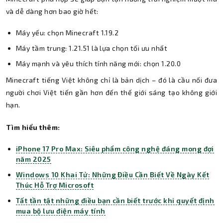
và dễ dàng hơn bao giờ hết:
Máy yếu: chọn Minecraft 1.19.2
Máy tầm trung: 1.21.51 là lựa chọn tối ưu nhất
Máy mạnh và yêu thích tính năng mới: chọn 1.20.0
Minecraft tiếng Việt không chỉ là bản dịch – đó là cầu nối đưa
người chơi Việt tiến gần hơn đến thế giới sáng tạo không giới
hạn.
Tìm hiểu thêm:
iPhone 17 Pro Max: Siêu phẩm công nghệ đáng mong đợi
năm 2025
Windows 10 Khai Tử: Những Điều Cần Biết Về Ngày Kết
Thúc Hỗ Trợ Microsoft
Tất tần tật những điều bạn cần biết trước khi quyết định
mua bộ lưu điện máy tính