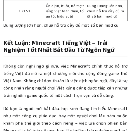
Ổn định, ít lỗi, hỗ trợ t
Dung lượng lớn hơn,
1.21.51
iếng Việt toàn diện, tối
chưa hỗ trợ đầy đủ m
ưu tốt hiệu suất
ột số bản mod cũ
Dung lượng lớn hơn, chưa hỗ trợ đầy đủ một số bản mod cũ
Kết Luận: Minecraft Tiếng Việt – Trải
Nghiệm Tốt Nhất Bắt Đầu Từ Ngôn Ngữ
Không còn nghi ngờ gì nữa, việc Minecraft chính thức hỗ trợ
tiếng Việt đã mở ra một chương mới cho cộng đồng game thủ
Việt Nam. Không chỉ đơn thuần là việc dịch ngôn ngữ, đây là sự
công nhận rằng người chơi Việt xứng đáng được tiếp cận những
trải nghiệm game quốc tế một cách trọn vẹn và dễ dàng.
Dù bạn là người mới bắt đầu, học sinh đang tìm hiểu Minecraft
như một công cụ giáo dục, hay một người chơi lâu năm muốn
khám phá thế giới theo cách riêng – việc lựa chọn phiên bản
Minecraft phù hợp sẽ giúp bạn tận hưởng trải nghiệm mượt mà