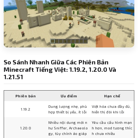
So Sánh Nhanh Giữa Các Phiên Bản
Minecraft Tiếng Việt: 1.19.2, 1.20.0 Và
1.21.51
Phiên bản
Ưu điểm
Hạn chế
Dung lượng nhẹ, phù
Việt hóa chưa đầy đủ,
1.19.2
hợp thiết bị yếu, ít lỗi
hiển thị đôi khi lỗi
Nhiều nội dung mới n
Yêu cầu cấu hình mạn
1.20.0
hư Sniffer, Archaeolo
h hơn, mod tương thíc
gy, tùy chỉnh áo giáp
h chưa nhiều