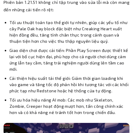
Phiên bản 1.21.51 không chỉ tập trung vào sửa lỗi mà còn mang
đến những cải tiến rõ rệt:
Tối ưu thuật toán tạo thế giới tự nhiên, giúp các yếu tố như
cây Pale Oak hay block đặc biệt như Creaking Heart xuất
hiện đồng đều, tăng tính chân thực trong cảnh quan và
thuận tiện hơn cho việc thu thập nguyên liệu quý.
Giao diện chơi được cải tiến: Phần Play Screen được thiết kế
lại với bố cục hiện đại, phù hợp cho cả người chơi dùng cảm
ứng lẫn tay cầm, tăng trải nghiệm người dùng lên tầm cao
mới.
Cải thiện hiệu suất tải thế giới: Giảm thời gian loading khi
vào game và tăng tốc độ phản hồi khi tương tác với các khối
phức tạp như Redstone hoặc hệ thống cửa tự động.
Tối ưu hóa hiệu năng AI mob: Các mob như Skeleton,
Zombie, Creeper hoạt động mượt hơn, tấn công chính xác
hơn và có khả năng né tránh tốt hơn trong chiến đấu.