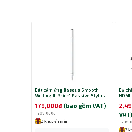
CD281 Fast
Bút cảm ứng Baseus Smooth
Bộ ch
with Dual
Writing III 3-in-1 Passive Stylus
HDMI,
W - Black
Non-magnetic Version Moon
và Gi
gồm VAT)
179,000đ
(bao gồm VAT)
2,4
White (LVN080-NM-WH)
209,000đ
VAT
2 khuyến mãi
2,69
2 k