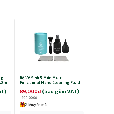
ng
Bộ Vệ Sinh 5 Món Multi
Cáp nguồn 
1.2m
Functional Nano Cleaning Fluid
ổ cứng HDD
Slim/Towe
AT)
89,000đ
(bao gồm VAT)
229,00
109,000đ
299,000đ
2 khuyến mãi
2 khuyến