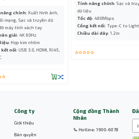
Tính năng chính
: Sạc và tru
dữ liệu
 năng chính
: Xuất hình ảnh,
Tốc độ
: 480Mbps
ối mạng, Sạc và truyền dữ
Cổng kết nối
: Type-C to Ligh
 đỡ máy tính xách tay
Chiều dài dây
: 1.2m
hân giải
: 4K 60Hz
liệu
: Hợp kim nhôm
 kết nối
: USB 3.0, HDMI, RJ45,
C
Công ty
Cộng đồng Thành
Đă
Nhân
Giới thiệu
Hotline: 1900-6078
Bản quyền