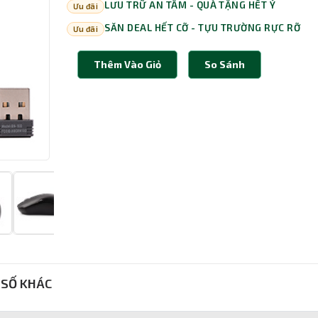
LƯU TRỮ AN TÂM - QUÀ TẶNG HẾT Ý
Ưu đãi
SĂN DEAL HẾT CỠ - TỰU TRƯỜNG RỰC RỠ
Ưu đãi
Thêm Vào Giỏ
So Sánh
SỐ KHÁC