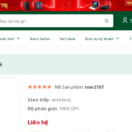
 máy tính
Best Seller
Hot Deal
Dịch vụ kỹ thuật
T
S
Mã Sản phẩm:
tnm2167
Giao tiếp
: wireless
Độ phân giải
: 1000 DPI
Liên hệ