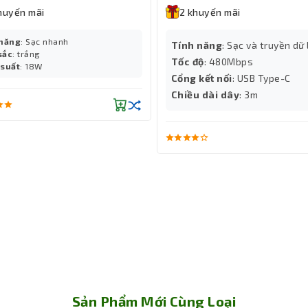
huyến mãi
2 khuyến mãi
 năng
: Sạc nhanh
Tính năng
: Sạc và truyền dữ 
sắc
: trắng
Tốc độ
: 480Mbps
 suất
: 18W
Cổng kết nối
: USB Type-C
Chiều dài dây
: 3m
Sản Phẩm Mới Cùng Loại