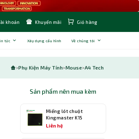
Tài khoản
Khuyến mãi
Giỏ hàng
in tức
Xây dựng cấu hình
Về chúng tôi
>
Phụ Kiện Máy Tính
>
Mouse
>
A4 Tech
Sản phẩm nên mua kèm
Miếng lót chuột
Kingmaster K15
Liên hệ