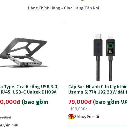
Hàng Chính Hãng - Giao Hàng Tận Nơi
ia Type-C ra 6 cổng USB 3.0,
Cáp Sạc Nhanh C to Lightni
 RJ45, USB-C Unitek D1109A
Usams SJ774 U92 30W dài 
á đỡ laptop 14-17 inch
Black (SJ774USB01)
90,000đ
(bao gồm
79,000đ
(bao gồm V
109,000đ
)
2 khuyến mãi
0,000đ
huyến mãi