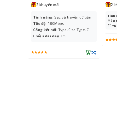
2 khuyến mãi
2 k
Tính
yền dữ liệu
Tính năng
: Sạc và truyền dữ liệu
Màu 
Tốc độ
: 480Mbps
Công
Cổng kết nối
: Type-C to Type-C
o Lightning
Chiều dài dây
: 1m