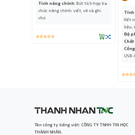
h
Tính năng chính
: Bút tích hợp ba
-A
chức năng chính: viết, vẽ và ghi
Tính
chú
Kết n
liệu,
Độ p
Chất 
Cổng
USB-
Tên công ty tiếng việt: CÔNG TY TNHH TIN HỌC
THÀNH NHÂN.