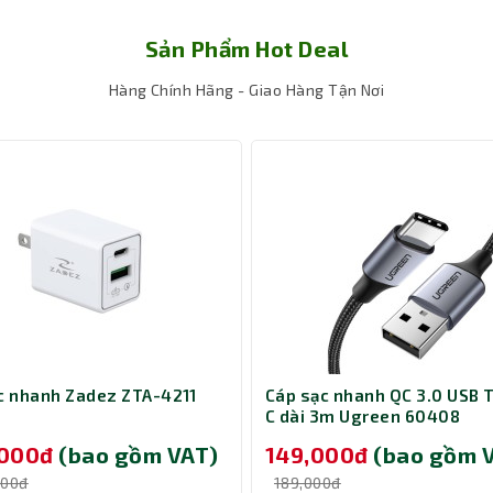
Sản Phẩm Hot Deal
Hàng Chính Hãng - Giao Hàng Tận Nơi
ân giải 1000dpi giúp các thao tác chính xác hơn.
ạc nhanh Zadez ZTA-4211
Cáp sạc nhanh QC 3.0 USB 
C dài 3m Ugreen 60408
,000đ
(bao gồm VAT)
149,000đ
(bao gồm 
000đ
189,000đ