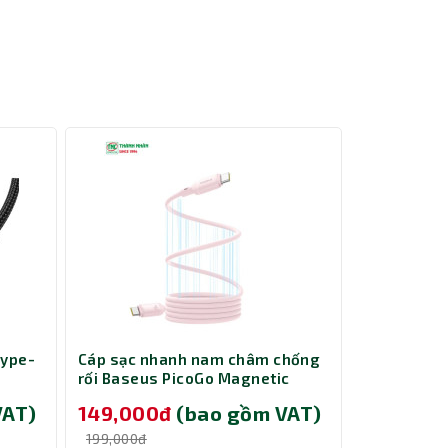
Type-
Cáp sạc nhanh nam châm chống
Chuột Gami
rối Baseus PicoGo Magnetic
151M
Liquid Silicone USB-C to USB-C
VAT)
149,000đ
(bao gồm VAT)
179,000
240W dài 1m Pink LVE093-CC-1P
199,000đ
199,000đ