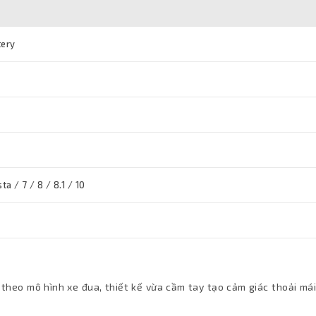
tery
a / 7 / 8 / 8.1 / 10
eo mô hình xe đua, thiết kế vừa cầm tay tạo cảm giác thoải mái 