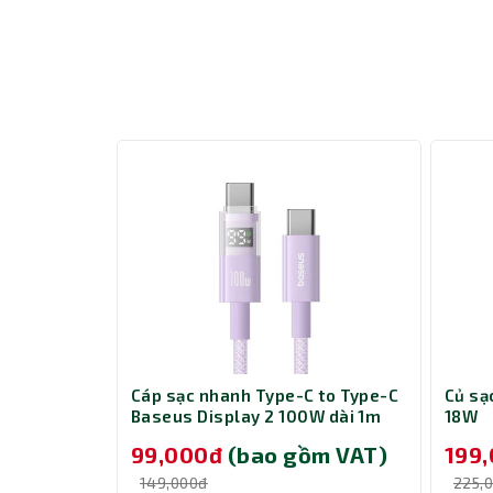
Mouse không dây khoảng cách làm việc 15m, độ ph
s Dynamic
Cáp sạc nhanh Type-C to Type-C
Củ s
tning 1m PD
Baseus Display 2 100W dài 1m
18W
P10382702511-00 Nebula Purple
m VAT)
99,000đ
(bao gồm VAT)
199
e
149,000đ
225,