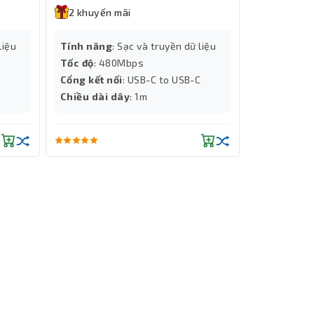
2 khuyến mãi
2 khuyến
Độ phân giả
liệu
Tính năng
: Sạc và truyền dữ liệu
Màu sắc
: Đ
Tốc độ
: 480Mbps
Tốc độ
: IPS
Cổng kết nối
: USB-C to USB-C
Chiều dài d
Chiều dài dây
: 1m