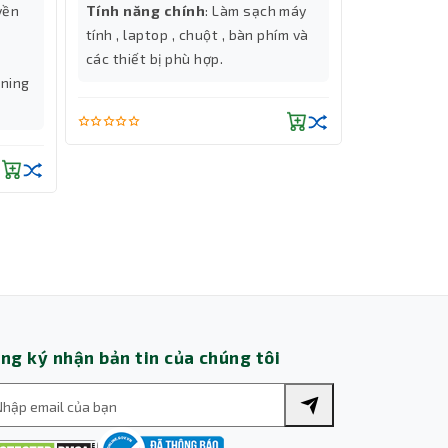
yền
Tính năng chính
: Làm sạch máy
Tính năng
tính , laptop , chuột , bàn phím và
ổ cứng HDD
các thiết bị phù hợp.
bạn lắp đặt
tning
inch, HDD 2
cho máy tí
Thành Nhân TNC
Cổng kết n
| Đầu ra: 
Trợ lý AI • Phản hồi tức thì
Chiều dài 
ng ký nhận bản tin của chúng tôi