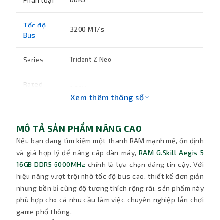
Phân loại
DDR5
Tốc độ
3200 MT/s
Bus
Series
Trident Z Neo
Rated
1.20V
voltage
Xem thêm thông số
Bảo hành
36 tháng
MÔ TẢ SẢN PHẨM NÂNG CAO
Nếu bạn đang tìm kiếm một thanh RAM mạnh mẽ, ổn định
và giá hợp lý để nâng cấp dàn máy,
RAM G.Skill Aegis 5
16GB DDR5 6000MHz
chính là lựa chọn đáng tin cậy. Với
hiệu năng vượt trội nhờ tốc độ bus cao, thiết kế đơn giản
nhưng bền bỉ cùng độ tương thích rộng rãi, sản phẩm này
phù hợp cho cả nhu cầu làm việc chuyên nghiệp lẫn chơi
game phổ thông.