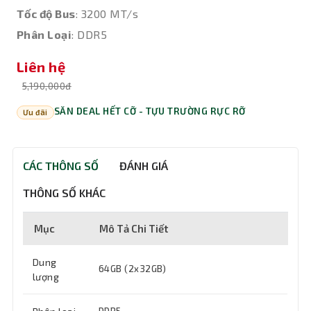
Tốc độ Bus
: 3200 MT/s
Phân Loại
: DDR5
Liên hệ
5,190,000đ
SĂN DEAL HẾT CỠ - TỰU TRƯỜNG RỰC RỠ
Ưu đãi
CÁC THÔNG SỐ
ĐÁNH GIÁ
THÔNG SỐ KHÁC
Mục
Mô Tả Chi Tiết
Dung
64GB (2x32GB)
lượng