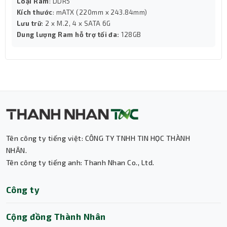
Loại Ram
: DDR5
Kích thước
: mATX (220mm x 243.84mm)
Lưu trữ
: 2 x M.2, 4 x SATA 6G
Dung lượng Ram hỗ trợ tối đa:
128GB
Tên công ty tiếng việt: CÔNG TY TNHH TIN HỌC THÀNH
NHÂN.
Tên công ty tiếng anh: Thanh Nhan Co., Ltd.
Thành Nhân TNC
Công ty
Trợ lý AI • Phản hồi tức thì
Cộng đồng Thành Nhân