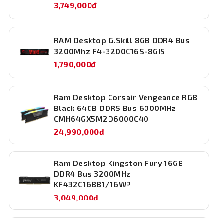
3,749,000đ
RAM Desktop G.Skill 8GB DDR4 Bus
3200Mhz F4-3200C16S-8GIS
1,790,000đ
Dung lượng 16GB – Cân bằng giữa hiệu suất
Ram Desktop Corsair Vengeance RGB
và giá thành
Black 64GB DDR5 Bus 6000MHz
Dung lượng 16GB giúp hệ thống hoạt động ổn định trong
CMH64GX5M2D6000C40
đa nhiệm, từ làm việc với phần mềm văn phòng, chỉnh
24,990,000đ
sửa ảnh, dựng video nhẹ đến chơi game online và
offline. Đây là mức dung lượng lý tưởng cho người dùng
phổ thông, học sinh – sinh viên, hoặc những ai đang tìm
Ram Desktop Kingston Fury 16GB
kiếm một giải pháp nâng cấp tiết kiệm mà hiệu quả.
DDR4 Bus 3200MHz
Chuẩn DDR5 – Tối ưu điện năng, giảm nhiệt
KF432C16BB1/16WP
độ
3,049,000đ
Với điện áp thấp chỉ 1.10V,
RAM DDR5
G.Skill Aegis 5