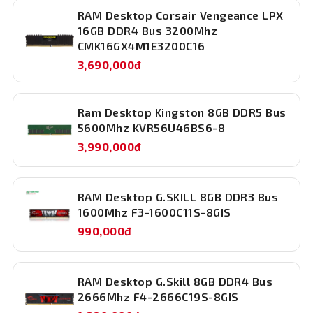
không chỉ tiết kiệm điện năng mà còn giúp giảm nhiệt độ
RAM Desktop Corsair Vengeance LPX
khi hoạt động lâu dài. Nhờ đó, toàn bộ hệ thống sẽ vận
16GB DDR4 Bus 3200Mhz
hành mát mẻ hơn, kéo dài tuổi thọ linh kiện và đảm bảo
CMK16GX4M1E3200C16
hiệu suất luôn ở mức cao nhất.
3,690,000đ
Ram Desktop Kingston 8GB DDR5 Bus
5600Mhz KVR56U46BS6-8
3,990,000đ
RAM Desktop G.SKILL 8GB DDR3 Bus
1600Mhz F3-1600C11S-8GIS
990,000đ
RAM Desktop G.Skill 8GB DDR4 Bus
2666Mhz F4-2666C19S-8GIS