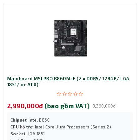
Mainboard MSI PRO B860M-E (2 x DDR5/ 128GB/ LGA
1851/ m-ATX)
2,990,000đ
(bao gồm VAT)
3,390,000đ
Chipset
: Intel B860
CPU hỗ trợ
: Intel Core Ultra Processors (Series 2)
Socket
: LGA 1851