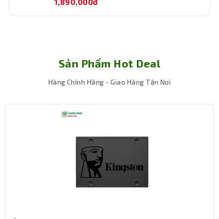
1,890,000đ
Độ tương thích cao, bảo hành dài hạn
Ram Desktop G.Skill Trident Z Neo 64GB F4-3200C16D-
64GTZN sở hữu thiết kế tiêu chuẩn, tương thích với đa
số các bo mạch chủ hỗ trợ DDR5 hiện nay, đặc biệt là nền
Sản Phẩm Hot Deal
tảng Intel thế hệ 12, 13 và mới hơn. Đồng thời, sản phẩm
được bảo hành chính hãng lên đến 36 tháng, mang lại sự
Hàng Chính Hãng - Giao Hàng Tận Nơi
yên tâm tuyệt đối trong quá trình sử dụng lâu dài.
Kết luận
RAM G.Skill Aegis 5 16GB DDR5 6000MHz (F5-
6000J3636F16GX1-IS) là lựa chọn nâng cấp tối ưu cho
những ai cần hiệu năng cao, tiết kiệm điện và độ tin cậy
lâu dài. Với tốc độ ấn tượng, chất lượng đảm bảo từ
G.Skill và mức giá hợp lý, đây là một trong những thanh
RAM DDR5 phổ thông đáng mua