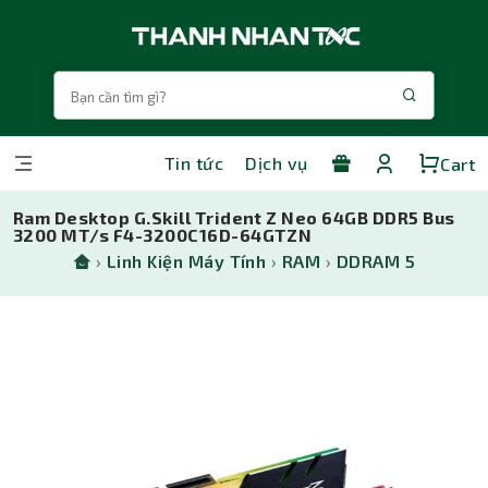
Tin tức
Dịch vụ
Cart
Ram Desktop G.Skill Trident Z Neo 64GB DDR5 Bus
3200 MT/s F4-3200C16D-64GTZN
›
Linh Kiện Máy Tính
›
RAM
›
DDRAM 5