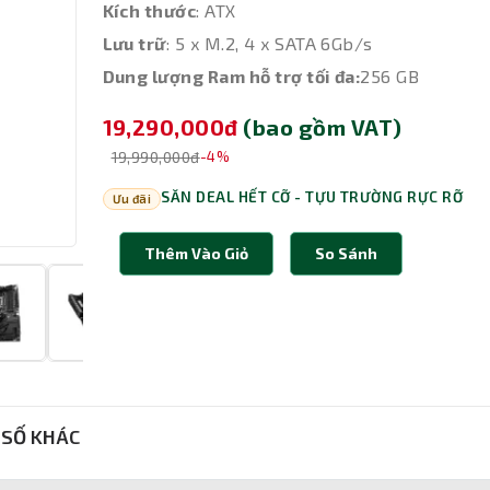
Kích thước
: ATX
Lưu trữ
: 5 x M.2, 4 x SATA 6Gb/s
Dung lượng Ram hỗ trợ tối đa:
256 GB
19,290,000đ
(bao gồm VAT)
19,990,000đ
-4%
SĂN DEAL HẾT CỠ - TỰU TRƯỜNG RỰC RỠ
Ưu đãi
Thêm Vào Giỏ
So Sánh
SỐ KHÁC