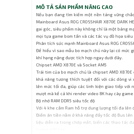
MÔ TẢ SẢN PHẨM NÂNG CAO
Nếu bạn đang tìm kiếm một nền tảng vững chắc
Mainboard Asus ROG CROSSHAIR X870E DARK HERO 
gai góc, siêu phẩm này không chỉ là một bảng m
mọi tựa game bom tấn và các tác vụ đồ họa siêu 
Phân tích sức mạnh Mainboard Asus ROG CROS
Để hiểu vì sao mẫu bo mạch chủ này lại có mức 
khí hạng nặng được tích hợp ngay dưới đây.
Chipset AMD X870E và Socket AM5
Trái tim của bo mạch chủ là chipset AMD X870E 
khả năng tương thích tuyệt đối với các dòng v
lên mức tối đa, giúp các linh kiện giao tiếp v
mượt mà kể cả khi render video 8K hay cày game
Bộ nhớ RAM DDR5 siêu tốc độ
Với 4 khe cắm Ram hỗ trợ dung lượng tối đa lên đ
Điểm ăn tiền nằm ở khả năng đẩy tốc độ Bus lên
liệu diễn ra trong chớp mắt, biến các thao tác
tượng giật lag.