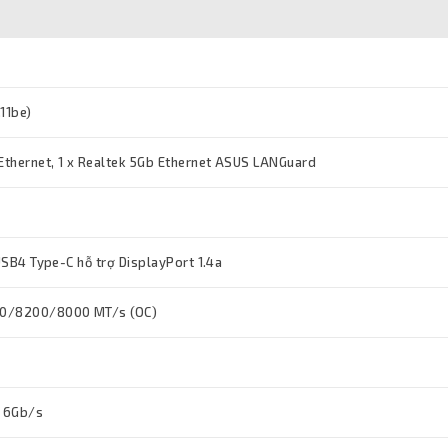
11be)
 Ethernet, 1 x Realtek 5Gb Ethernet ASUS LANGuard
 USB4 Type-C hỗ trợ DisplayPort 1.4a
0/8200/8000 MT/s (OC)
A 6Gb/s