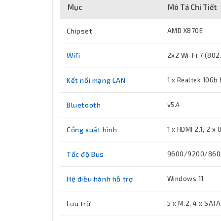
Mục
Mô Tả Chi Tiết
Chipset
AMD X870E
Wifi
2x2 Wi-Fi 7 (802.
Kết nối mạng LAN
1 x Realtek 10Gb
Bluetooth
v5.4
Cổng xuất hình
1 x HDMI 2.1, 2 x
Tốc độ Bus
9600/9200/860
Hệ điều hành hỗ trợ
Windows 11
Lưu trữ
5 x M.2, 4 x SAT