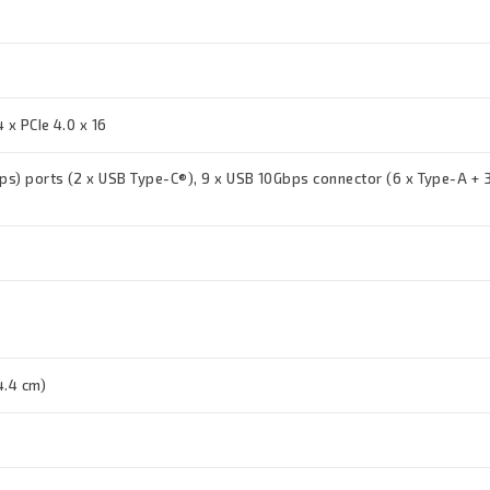
4 x PCIe 4.0 x 16
s) ports (2 x USB Type-C®), 9 x USB 10Gbps connector (6 x Type-A + 
4.4 cm)