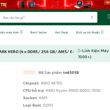
kiện máy tính
Best Seller
Hot Deal
Dịch vụ kỹ thuật
>
Linh Kiện Máy
RK HERO (4 x DDR5/ 256 GB/ AM5/ E-
7000+)
Mã Sản phẩm:
tn65058
Chipset
: AMD X870E
CPU hỗ trợ
: AMD Ryzen 9000/8000/7000
Socket
: AM5
Loại Ram
: DDR5