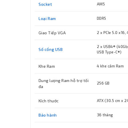
Socket
AM5
Loại Ram
DDR5
Giao Tiếp VGA
2 x PCIe 5.0 x16, 
2 x USB4® (40Gbp
Số cổng USB
USB Type-C®)
Khe Ram
4 khe cắm Ram
Dung lượng Ram hỗ trợ tối
256 GB
đa
Kích thước
ATX (30.5 cm x 2
Bảo hành
36 tháng