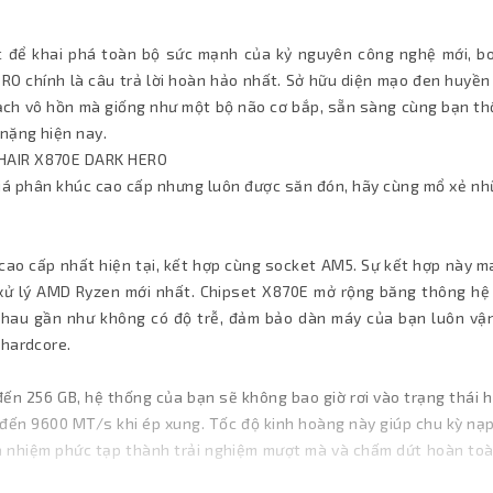
 để khai phá toàn bộ sức mạnh của kỷ nguyên công nghệ mới, b
chính là câu trả lời hoàn hảo nhất. Sở hữu diện mạo đen huyền 
ạch vô hồn mà giống như một bộ não cơ bắp, sẵn sàng cùng bạn thố
nặng hiện nay.
SHAIR X870E DARK HERO
giá phân khúc cao cấp nhưng luôn được săn đón, hãy cùng mổ xẻ nh
cao cấp nhất hiện tại, kết hợp cùng socket AM5. Sự kết hợp này m
i xử lý AMD Ryzen mới nhất. Chipset X870E mở rộng băng thông hệ
ới nhau gần như không có độ trễ, đảm bảo dàn máy của bạn luôn vậ
 hardcore.
ến 256 GB, hệ thống của bạn sẽ không bao giờ rơi vào trạng thái h
 đến 9600 MT/s khi ép xung. Tốc độ kinh hoàng này giúp chu kỳ nạ
 đa nhiệm phức tạp thành trải nghiệm mượt mà và chấm dứt hoàn to