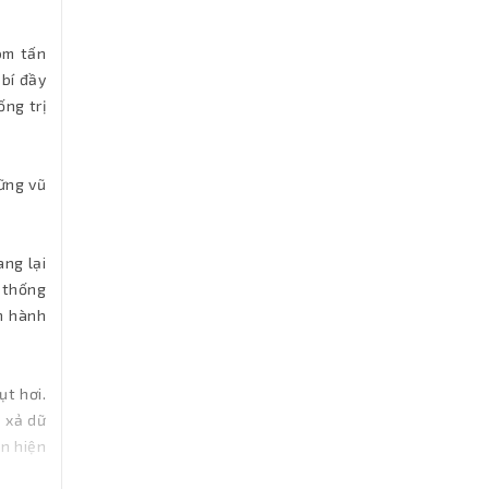
om tấn
bí đầy
ng trị
ững vũ
ang lại
 thống
n hành
ụt hơi.
p xả dữ
àn hiện