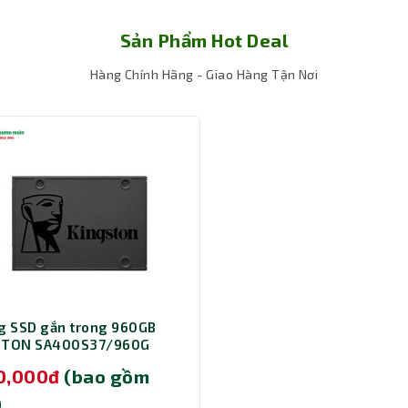
Sản Phẩm Hot Deal
Hàng Chính Hãng - Giao Hàng Tận Nơi
tiến
g SSD gắn trong 960GB
 lượng 32GB, sử dụng chuẩn DDR5 tiên tiến mang lại băng thông c
STON SA400S37/960G
. RAM hoạt động ở bus 6800MHz, giúp tối ưu hiệu suất toàn hệ thố
ỉnh sửa video, đồ họa 3D và xử lý đa nhiệm.
90,000đ
(bao gồm
)