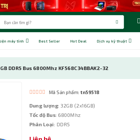
kiện máy tính
Best Seller
Hot Deal
Dịch vụ kỹ thuật
32GB DDR5 Bus 6800Mhz KF568C34BBAK2-32
Mã Sản phẩm:
tn59518
Dung lượng
: 32GB (2x16GB)
Tốc độ Bus
: 6800Mhz
Phân Loại
: DDR5
Liên hệ