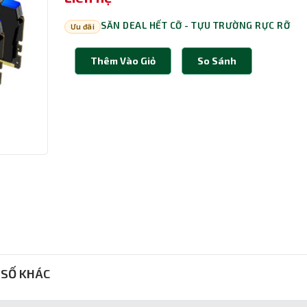
SĂN DEAL HẾT CỠ - TỰU TRƯỜNG RỰC RỠ
Ưu đãi
Thêm Vào Giỏ
So Sánh
SỐ KHÁC