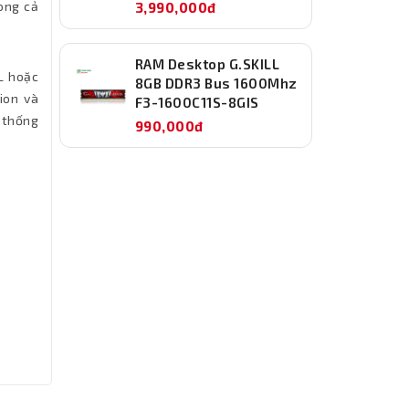
ong cả
3,990,000đ
RAM Desktop G.SKILL
L hoặc
8GB DDR3 Bus 1600Mhz
ion và
F3-1600C11S-8GIS
 thống
990,000đ