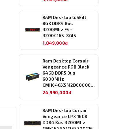
RAM Desktop G.Skill
8GB DDR4 Bus
3200Mhz F4-
3200C16S-8GIS
1,849,000đ
Ram Desktop Corsair
Vengeance RGB Black
64GB DDR5 Bus
6000MHz
CMH64GX5M2D6000C40
24,990,000đ
RAM Desktop Corsair
Vengeance LPX 16GB
DDR4 Bus 3200Mhz
CMK16GX4M1E3200C16