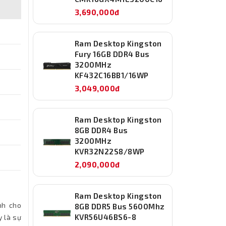
3,690,000đ
Ram Desktop Kingston
Fury 16GB DDR4 Bus
3200MHz
KF432C16BB1/16WP
3,049,000đ
Ram Desktop Kingston
8GB DDR4 Bus
3200MHz
KVR32N22S8/8WP
2,090,000đ
Ram Desktop Kingston
nh cho
8GB DDR5 Bus 5600Mhz
KVR56U46BS6-8
y là sự