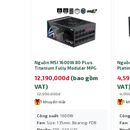
 MSI
Nguồn MSI 1600W 80 PLus
Nguồn
.2 2280
Titanium Fully Modular MPG
Plati
Ai1600TS PCIE5
A1200
 gồm
12,190,000đ
(bao gồm
4,5
VAT)
VAT
12,990,000đ
4,99
1 khuyến mãi
1 k
Công suất
: 1600W
Công
Fan
: Size: 135mm, Bearing: FDB
Fan
:
tới
Nguồn
: 100~240 VAC
Ngu