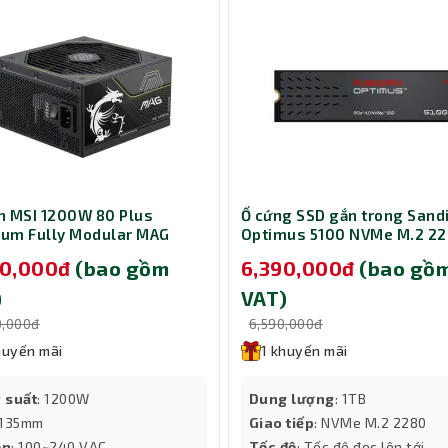
 MSI 1200W 80 Plus
Ổ cứng SSD gắn trong Sand
num Fully Modular MAG
Optimus 5100 NVMe M.2 2
PLS PCIE5
1TB SDSP51100TAN-000E0
90,000đ
(bao gồm
6,390,000đ
(bao gồ
)
VAT)
0,000đ
6,590,000đ
huyến mãi
1 khuyến mãi
 suất
: 1200W
Dung lượng
: 1TB
 135mm
Giao tiếp
: NVMe M.2 2280
ồn
: 100~240 VAC
Tốc độ
: Tốc độ đọc lên tới