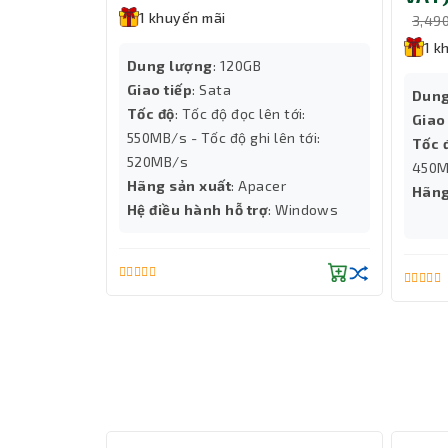
RAM hoạt động ở điện áp 1.4V, mang đến sự cân 
1 khuyến mãi
3,49
đồng thời giảm thiểu nhiệt lượng phát sinh khi h
1 k
Kết luận
Dung lượng
: 120GB
Giao tiếp
: Sata
Ram máy tính bàn Kingston Fury Beast RGB DDR
Dung
Tốc độ
: Tốc độ đọc lên tới:
dùng đang tìm kiếm một bộ RAM vừa có hiệu năn
Giao
550MB/s - Tốc độ ghi lên tới:
game mạnh mẽ hoặc một dàn PC chuyên nghiệp 
Tốc 
520MB/s
thống của bạn lên một tầm cao mới.
450M
Hãng sản xuất
: Apacer
Hãng
Hệ điều hành hỗ trợ
: Windows