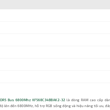
 DDR5 Bus 6800Mhz KF568C34BBAK2-32
là dòng RAM cao cấp dà
độ lên đến 6800MHz, hỗ trợ RGB sống động và hiệu năng tối ưu, đâ