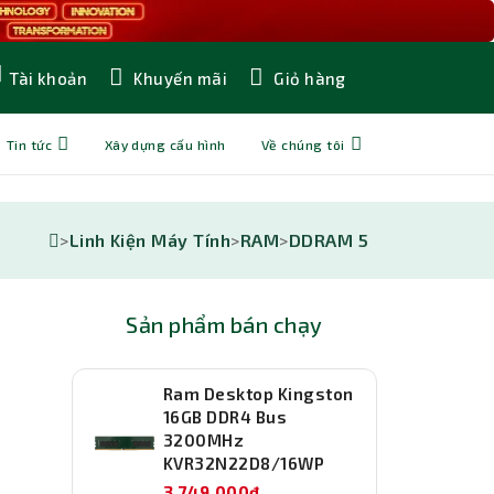
Khuyến mãi
Giỏ hàng
Tài khoản
Tin tức
Xây dựng cấu hình
Về chúng tôi
>
Linh Kiện Máy Tính
>
RAM
>
DDRAM 5
Sản phẩm bán chạy
Ram Desktop Kingston
16GB DDR4 Bus
3200MHz
KVR32N22D8/16WP
3,749,000đ