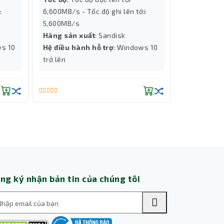
:
6,600MB/s - Tốc độ ghi lên tới:
Độ phân gi
5,600MB/s
Chip đồ họ
Hãng sản xuất
: Sandisk
Số Nhân X
ws 10
Hệ điều hành hỗ trợ
: Windows 10
Hiệu năng 
trở lên
Thành Nhân TNC
Trợ lý AI • Phản hồi tức thì
ng ký nhận bản tin của chúng tôi