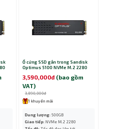
isk
Ổ cứng SSD gắn trong Sandisk
Card Màn H
280
Optimus 5100 NVMe M.2 2280
B580 Miles
500GB SDSP51500GAN-000E0
m
3,590,000đ
(bao gồm
9,690,0
VAT)
VAT)
3,890,000đ
10,000,000
1 khuyến mãi
1 khuyến
Dung lượng
: 500GB
Tính năng
Giao tiếp
: NVMe M.2 2280
Cooling
Tốc độ
: Tốc độ đọc lên tới
Dung lượ