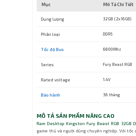
Mục
Mô Tả Chi Tiết
Dung lượng
32GB (2x16GB)
Phân loại
DDR5
Tốc độ Bus
6800Mhz
Series
Fury Beast RGB
Rated voltage
1.4V
Bảo hành
36 tháng
MÔ TẢ SẢN PHẨM NÂNG CAO
Ram Desktop Kingston Fury Beast RGB 32GB
game thủ và người dùng chuyên nghiệp. Với tốc 