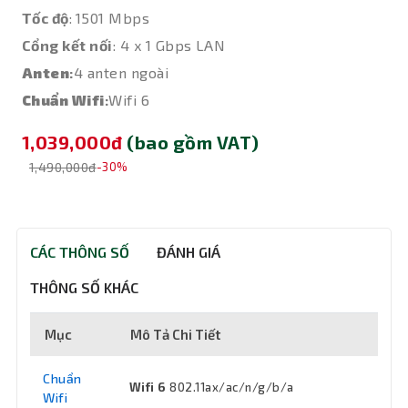
Tốc độ
:
1501 Mbps
Cổng kết nối
: 4 x 1 Gbps LAN
Anten
:
4 anten ngoài
Chuẩn Wifi
:
Wifi 6
1,039,000đ
(bao gồm VAT)
1,490,000đ
-30%
CÁC THÔNG SỐ
ĐÁNH GIÁ
THÔNG SỐ KHÁC
Mục
Mô Tả Chi Tiết
Chuẩn
Wifi 6
802.11ax/ac/n/g/b/a
Wifi