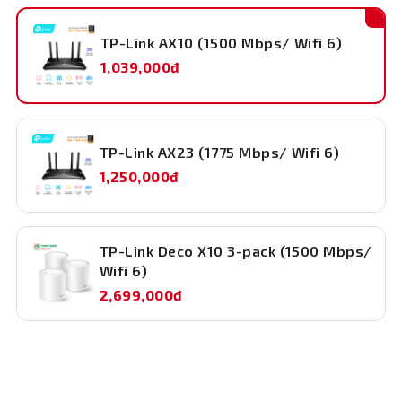
TP-Link AX10 (1500 Mbps/ Wifi 6)
1,039,000đ
TP-Link AX23 (1775 Mbps/ Wifi 6)
1,250,000đ
Router có thể điểu khiển bằng giọng nói, cho cuộc
sống của bạn thông minh hơn và đơn giản hơn với
Amazon Alexa.
TP-Link Deco X10 3-pack (1500 Mbps/
Wifi 6)
2,699,000đ