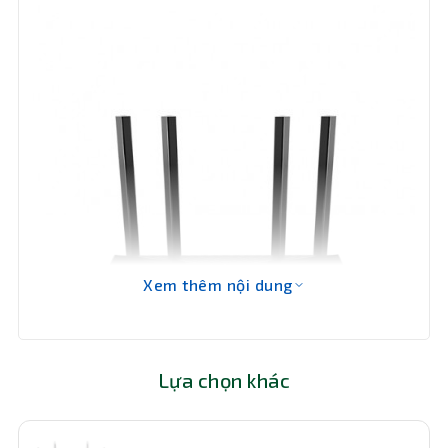
Enterprise (802.1x)
VPN
OpenVPN, PPTP
Tính
năng
Airtime Fairness, OneMesh, EasyMesh
chính
Ứng dụng Tether, Trang Web, Lọc URL,
Quản trị
Kiểm soát thời gian, Tường lửa SPI, Kiểm
soát truy cập, Liên kết IP & MAC, Cổng
mạng
lớp ứng dụng
Xem thêm nội dung
Nhiệt độ
hoạt
0℃ ~ 40℃
động
Lựa chọn khác
Nhiệt độ
-40℃ ~ 70℃
lưu trữ