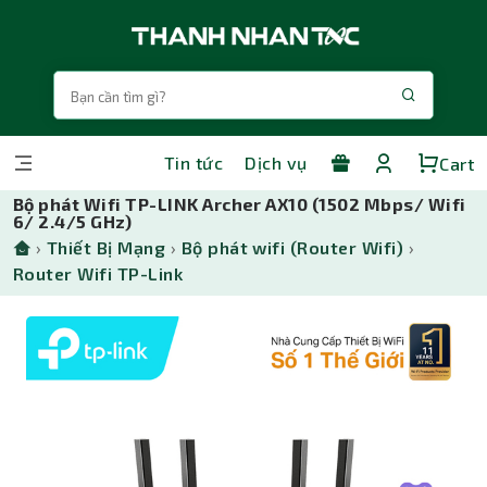
Tin tức
Dịch vụ
Cart
Bộ phát Wifi TP-LINK Archer AX10 (1502 Mbps/ Wifi
6/ 2.4/5 GHz)
›
Thiết Bị Mạng
›
Bộ phát wifi (Router Wifi)
›
Router Wifi TP-Link