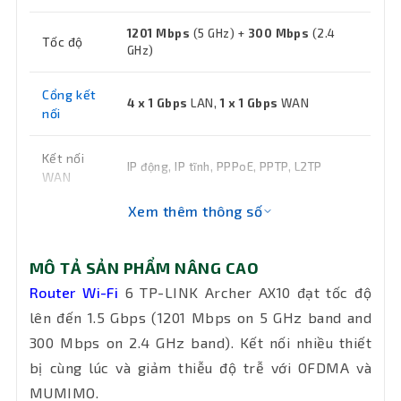
1201 Mbps
(5 GHz) +
300 Mbps
(2.4
Tốc độ
GHz)
Cổng kết
4 x 1 Gbps
LAN,
1 x 1 Gbps
WAN
nối
Kết nối
IP động, IP tĩnh, PPPoE, PPTP, L2TP
WAN
Xem thêm thông số
Button
WPS/Wi-Fi, Power On/Off, LED On/Off,
Reset
(nút)
MÔ TẢ SẢN PHẨM NÂNG CAO
Nguồn
12 V ⎓ 1 A
Router Wi-Fi
6 TP-LINK Archer AX10 đạt tốc độ
lên đến 1.5 Gbps (1201 Mbps on 5 GHz band and
Giao thức
IPv4 / IPv6
300 Mbps on 2.4 GHz band). Kết nối nhiều thiết
mạng
bị cùng lúc và giảm thiễu độ trễ với OFDMA và
MUMIMO.
WPA, WPA2, WPA3, WPA/WPA2-
Bảo mật