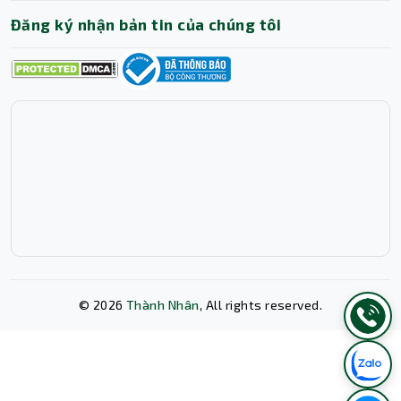
Đăng ký nhận bản tin của chúng tôi
©
2026
Thành Nhân
, All rights reserved.
Hỗ trợ PoE giúp triển khai dễ dàng
Một trong những ưu điểm nổi bật của GWN7700P chính là
4 cổng PoE hỗ trợ chuẩn IEEE 802.3af/802.3at, giúp cấp
Xóa lịch sử chat?
nguồn trực tiếp cho các thiết bị như camera IP, điện