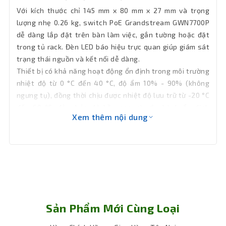
Table
Với kích thước chỉ 145 mm x 80 mm x 27 mm và trọng
lượng nhẹ 0.26 kg, switch PoE Grandstream GWN7700P
Mac Address Auto-Learning And Auto-
Tính
dễ dàng lắp đặt trên bàn làm việc, gắn tường hoặc đặt
Aging, IEEE 802.3x Flow Control,
năng
trong tủ rack. Đèn LED báo hiệu trực quan giúp giám sát
802.1p/DSCP QoS, Unlink clear FDB
chính
Feature, IGMP
trạng thái nguồn và kết nối dễ dàng.
Thiết bị có khả năng hoạt động ổn định trong môi trường
Nhiệt độ
nhiệt độ từ 0 °C đến 40 °C, độ ẩm 10% - 90% (không
hoạt
0 °C đến 40 °C
ngưng tụ), đồng thời chịu được nhiệt độ lưu trữ từ -20 °C
động
đến 60 °C, đảm bảo độ bền cao và vận hành ổn định
Xem thêm nội dung
trong nhiều điều kiện khác nhau.
Nhiệt độ
-20 °C đến 60 °C
lưu trữ
Độ ẩm
hoạt
10% đến 90%, không ngưng tụ
động
Sản Phẩm Mới Cùng Loại
Độ ẩm lưu
10% đến 90%, không ngưng tụ
trữ