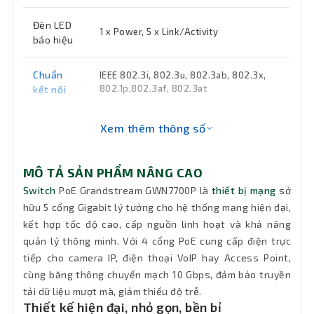
Đèn LED
1 x Power, 5 x Link/Activity
báo hiệu
Chuẩn
IEEE 802.3i, 802.3u, 802.3ab, 802.3x,
802.1p,802.3af, 802.3at
kết nối
Nguồn
48-53.5VDC/1.22A
Xem thêm thông số
Công
2W
MÔ TẢ SẢN PHẨM NÂNG CAO
suất
Switch
PoE Grandstream GWN7700P là
thiết bị mạng
sở
hữu 5 cổng Gigabit lý tưởng cho hệ thống mạng hiện đại,
Băng
kết hợp tốc độ cao, cấp nguồn linh hoạt và khả năng
thông
10 Gbps
chuyển
quản lý thông minh. Với 4 cổng PoE cung cấp điện trực
mạch
tiếp cho camera IP, điện thoại VoIP hay Access Point,
cùng băng thông chuyển mạch 10 Gbps, đảm bảo truyền
MAC
tải dữ liệu mượt mà, giảm thiểu độ trễ.
Address
2K
Thiết kế hiện đại, nhỏ gọn, bền bỉ