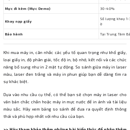
Mực đi kèm (Mực Demo)
30-40%
Số lượng khay 1-
Khay nạp giấy
ờ
Bảo hành
Tại Trung Tâm B
Khi mua máy in, cân nhắc các yếu tố quan trọng như khổ giấy,
loại giấy in, độ phân giải, tốc độ in, bộ nhớ, kết nối và các chức
năng bổ sung như in 2 mặt tự động. So sánh giữa máy in laser
màu, laser đen trắng và máy in phun giúp bạn dễ dàng tìm ra
sự khác biệt.
Dựa vào nhu cầu cụ thể, có thể bạn sẽ chọn máy in laser cho
văn bản chắc chắn hoặc máy in mực nước để in ảnh và tài liệu
màu sắc. Hãy xem bảng so sánh để đưa ra quyết định thông
thái và phù hợp nhất với nhu cầu của bạn.
>> Hãy tham khảo thêm những bài kiến thức để nhận thêm