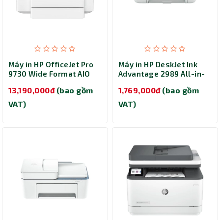
Máy in HP OfficeJet Pro
Máy in HP DeskJet Ink
9730 Wide Format AIO
Advantage 2989 All-in-
(537P5C)
One (A24J7B) - In phun
13,190,000đ
(bao gồm
1,769,000đ
(bao gồm
màu đa năng
VAT)
VAT)