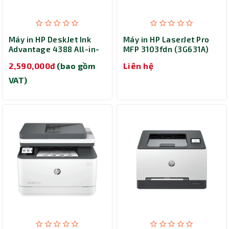
Máy in HP DeskJet Ink
Máy in HP LaserJet Pro
Advantage 4388 All-in-
MFP 3103fdn (3G631A)
One (AJ4W7B) - In phun
2,590,000đ
(bao gồm
Liên hệ
màu đa năng
VAT)