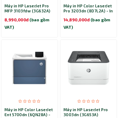
Máy in HP LaserJet Pro
Máy in HP Color LaserJet
MFP 3103fdw (3G632A)
Pro 3203dn (8D7L2A) - In
laser màu đơn năng
8,990,000đ
(bao gồm
14,890,000đ
(bao gồm
VAT)
VAT)
Máy in HP Color LaserJet
Máy in HP LaserJet Pro
Ent 5700dn (6QN28A) -
3003dn (3G653A)