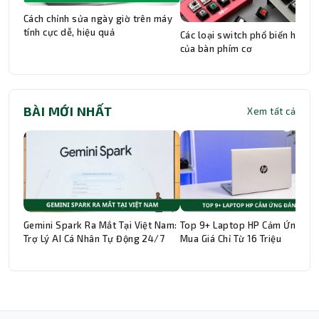
Cách chỉnh sửa ngày giờ trên máy
tính cực dễ, hiệu quả
Các loại switch phổ biến hiện n
của bàn phím cơ
BÀI MỚI NHẤT
Xem tất cả
Gemini Spark Ra Mắt Tại Việt Nam:
Top 9+ Laptop HP Cảm Ứng Đá
Trợ Lý AI Cá Nhân Tự Động 24/7
Mua Giá Chỉ Từ 16 Triệu
Thành Nhân TNC