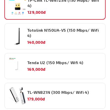
TP-Link TL-WN725N (150 Mbps/ Wifi
4)
129,000đ
Độ ẩm lưu
5%~90%
trữ
Kích
Totolink N150UA-V5 (150 Mbps/ Wifi
18.6mm x 15mm x 7.1mm
thước
4)
140,000đ
Bảo hành
24 tháng
Tenda U2 (150 Mbps/ Wifi 4)
169,000đ
TL-WN821N (300 Mbps/ Wifi 4)
179,000đ