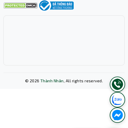
định của firmware bên thứ ba. Khi sản phẩm bị hư hại do
sử dụng firmware của bên thứ 3 thì chế độ bảo hành sản
phẩm sẽ bị vô hiệu.
©
2026
Thành Nhân
, All rights reserved.
Xóa lịch sử chat?