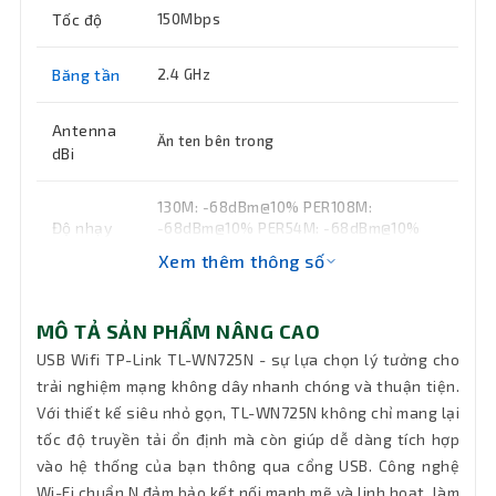
Tốc độ
150Mbps
Băng tần
2.4 GHz
Antenna
Ăn ten bên trong
dBi
130M: -68dBm@10% PER108M:
Độ nhạy
-68dBm@10% PER54M: -68dBm@10%
PER11M: -85dBm@8% PER6M:
thu/phát
Xem thêm thông số
-88dBm@10% PER1M: -90dBm@8% PER
Cơ chế
64/128 WEP, WPA/WPA2, WPA-
MÔ TẢ SẢN PHẨM NÂNG CAO
bảo mật
PSK/WPA2-PSK (TKIP/AES), hỗ trợ IEEE
USB Wifi TP-Link TL-WN725N - sự lựa chọn lý tưởng cho
802.1X
mạng
trải nghiệm mạng không dây nhanh chóng và thuận tiện.
Với thiết kế siêu nhỏ gọn, TL-WN725N không chỉ mang lại
Hệ điều
Windows 7(32/64bits), Windows
tốc độ truyền tải ổn định mà còn giúp dễ dàng tích hợp
hành hỗ
Vista(32/64bits),Windows
vào hệ thống của bạn thông qua cổng USB. Công nghệ
XP(32/64bits)
trợ
Wi-Fi chuẩn N đảm bảo kết nối mạnh mẽ và linh hoạt, làm