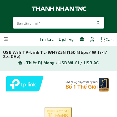
Tin tức
Dịch vụ
Cart
USB Wifi TP-Link TL-WN725N (150 Mbps/ Wifi 4/
2.4 GHz)
›
Thiết Bị Mạng
›
USB Wi-Fi / USB 4G