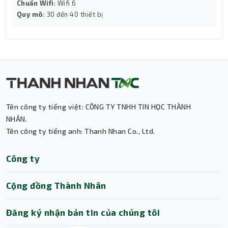
Chuẩn Wifi
: Wifi 6
Mã hóa WPA/WPA2 - Bảo mật nâng cao
Quy mô
: 30 đến 40 thiết bị
Khi nói về bảo mật mạng không dây, mã hóa WEP không
còn là bảo vệ mạnh nhất và an toàn nhất đối với sự xâm
nhập từ bên ngoài. TL-WN725N cung cấp mã hóa
WPA/WPA2 được tạo ra bởi nhóm công nghệ WI-FI
Alliance, đẩy mạnh việc bảo mật cho mạng WLAN,giúp
bảo vệ mạng không dây một cách hiệu quả.
Đĩa CD đi kèm cho hoạt động dễ dàng
Tên công ty tiếng việt: CÔNG TY TNHH TIN HỌC THÀNH
TL-WN725N đi kèm với một tiện ích gồm 14 ngôn ngữ
NHÂN.
trong đĩa CD theo sản phẩm giúp cho người dùng có thể
Tên công ty tiếng anh: Thanh Nhan Co., Ltd.
hoàn tất việc cài đặt phần mềm và thiết lập mạng không
dây, bao gồm cả các cấu hình bảo mật và kết nối không
Thành Nhân TNC
Công ty
dây một cách nhanh chóng và dễ dàng, ngay cả đối với
Trợ lý AI • Phản hồi tức thì
người dùng mới làm quen với mạng không dây.
Một số firmware chính thức của các sản phẩm TP-LINK
Cộng đồng Thành Nhân
có thể được thay thế bằng firmware của bên thứ ba
chẳng hạn như DD-WRT. TP-LINK không cung cấp vấn đề
Đăng ký nhận bản tin của chúng tôi
hỗ trợ kĩ thuật và đảm bảo hiệu năng cũng như tính ổn