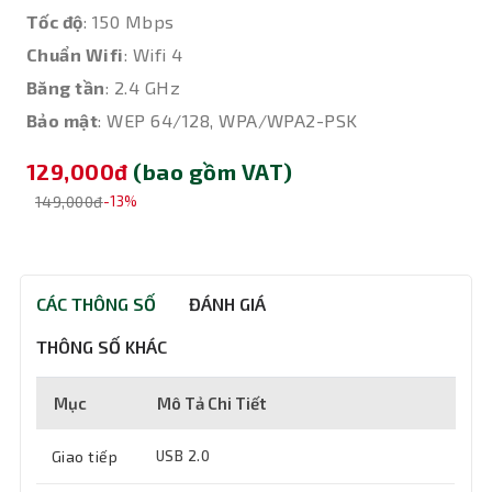
Tốc độ
: 150 Mbps
Chuẩn Wifi
: Wifi 4
Băng tần
: 2.4 GHz
Bảo mật
: WEP 64/128, WPA/WPA2-PSK
129,000đ
(bao gồm VAT)
149,000đ
-13%
CÁC THÔNG SỐ
ĐÁNH GIÁ
THÔNG SỐ KHÁC
Mục
Mô Tả Chi Tiết
Giao tiếp
USB 2.0