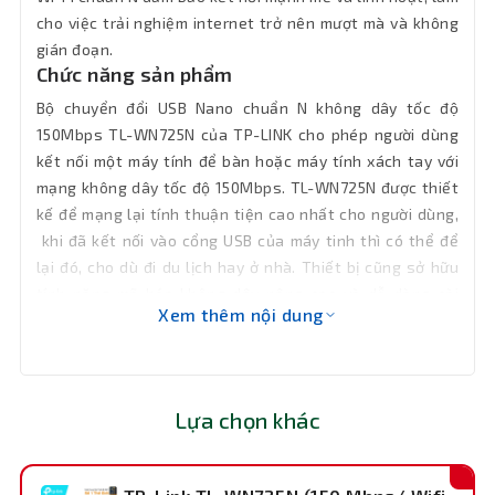
cho việc trải nghiệm internet trở nên mượt mà và không
Trọng
2.1 g
gián đoạn.
lượng
Chức năng sản phẩm
Bộ chuyển đổi USB Nano chuẩn N không dây tốc độ
Đèn LED
Đèn trạng thái
150Mbps TL-WN725N của TP-LINK cho phép người dùng
báo hiệu
kết nối một máy tính để bàn hoặc máy tính xách tay với
mạng không dây tốc độ 150Mbps. TL-WN725N được thiết
Chuẩn
Wifi 4 (802.11n/g/b)
kết nối
kế để mạng lại tính thuận tiện cao nhất cho người dùng,
khi đã kết nối vào cổng USB của máy tinh thì có thể để
lại đó, cho dù đi du lịch hay ở nhà. Thiết bị cũng sở hữu
Nhiệt độ
hoạt
0℃~40℃
tính năng mã hóa không dây nâng cao và dễ dàng cài
Xem thêm nội dung
động
đặt.
Nhiệt độ
-40℃~70℃
lưu trữ
Lựa chọn khác
Độ ẩm
hoạt
10%~90%
động