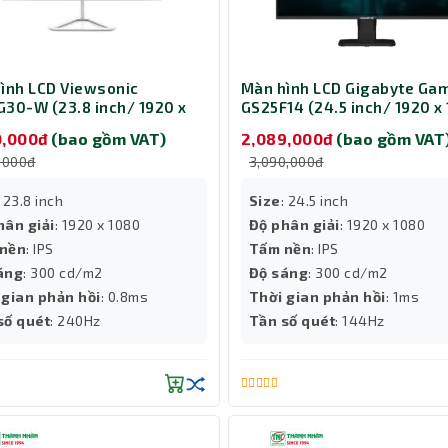
ình LCD Viewsonic
Màn hình LCD Gigabyte Ga
30-W (23.8 inch/ 1920 x
GS25F14 (24.5 inch/ 1920 x
 300 cd/m2/ 0.8ms/
300 cd/m2/ 1ms/ 144Hz)
0,000đ
(bao gồm VAT)
2,089,000đ
(bao gồm VAT
z)
,000đ
3,090,000đ
: 23.8 inch
Size
: 24.5 inch
hân giải
: 1920 x 1080
Độ phân giải
: 1920 x 1080
nền
: IPS
Tấm nền
: IPS
áng
: 300 cd/m2
Độ sáng
: 300 cd/m2
 gian phản hồi
: 0.8ms
Thời gian phản hồi
: 1ms
số quét
: 240Hz
Tần số quét
: 144Hz