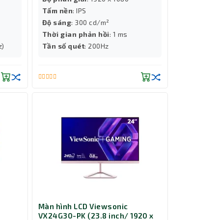
Tấm nền
: IPS
Độ sáng
: 300 cd/m²
Thời gian phản hồi
: 1 ms
z)
Tần số quét
: 200Hz
Màn hình LCD Viewsonic
VX24G30-PK (23.8 inch/ 1920 x