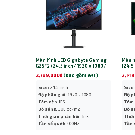
Màn hình LCD Gigabyte Gaming
Màn h
G25F2 (24.5 inch/ 1920 x 1080/
(24.5
300 cd/m2/ 1ms/ 200Hz/ 2 x 2W
cd/m2
2,789,000đ
(bao gồm VAT)
2,14
Speakers)
Size
: 24.5 inch
Size
Độ phân giải
: 1920 x 1080
Độ p
Tấm nền
: IPS
Tấm 
Độ sáng
: 300 cd/m2
Độ s
Thời gian phản hồi
: 1ms
Thời
Tần số quét
: 200Hz
Tần 