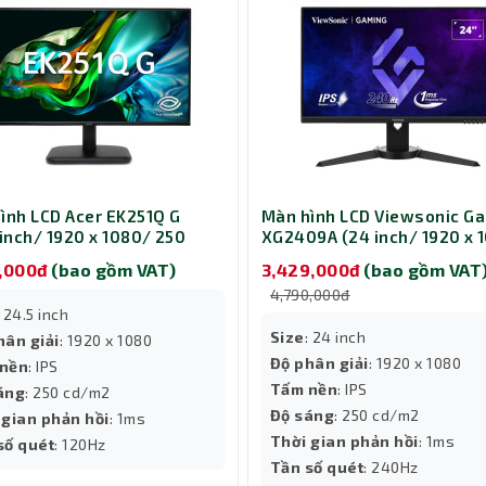
ình LCD Acer EK251Q G
Màn hình LCD Viewsonic G
 inch/ 1920 x 1080/ 250
XG2409A (24 inch/ 1920 x 
/ 1ms/ 120Hz)
250 cd/m2/ 1ms/ 240Hz)
9,000đ
(bao gồm VAT)
3,429,000đ
(bao gồm VAT
4,790,000đ
: 24.5 inch
Size
: 24 inch
hân giải
: 1920 x 1080
Độ phân giải
: 1920 x 1080
nền
: IPS
Tấm nền
: IPS
áng
: 250 cd/m2
Độ sáng
: 250 cd/m2
 gian phản hồi
: 1ms
Thời gian phản hồi
: 1ms
số quét
: 120Hz
Tần số quét
: 240Hz