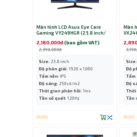
Màn hình LCD Asus Eye Care
Màn h
Gaming VY249HGR (23.8 inch/
VX24G
1920 x 1080/ 250cd/m2/ 1ms/
1080/
2,180,000đ
(bao gồm VAT)
2,89
120Hz)
240H
2,390,000đ
3,190
Size
: 23.8 inch
Size
Độ phân giải
: 1920 x 1080
Độ p
Tấm nền
: IPS
Tấm 
Độ sáng
: 250cd/m2
Độ s
Thời gian phản hồi
: 1ms
Thời
Tần số quét
: 120Hz
Tần 