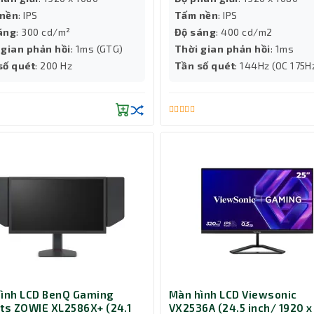
nền
: IPS
Tấm nền
: IPS
áng
: 300 cd/m²
Độ sáng
: 400 cd/m2
 gian phản hồi
: 1ms (GTG)
Thời gian phản hồi
: 1ms
số quét
: 200 Hz
Tần số quét
: 144Hz (OC 175H
ình LCD BenQ Gaming
Màn hình LCD Viewsonic
ts ZOWIE XL2586X+ (24.1
VX2536A (24.5 inch/ 1920 x