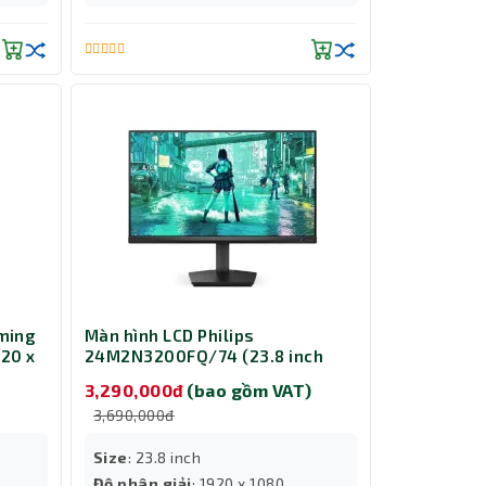
ming
Màn hình LCD Philips
920 x
24M2N3200FQ/74 (23.8 inch
44Hz)
IPS/ 1920 x 1080 / 300 cd/m²/
3,290,000đ
(bao gồm VAT)
1ms/ 200Hz)
3,690,000đ
Size
: 23.8 inch
Độ phân giải
: 1920 x 1080