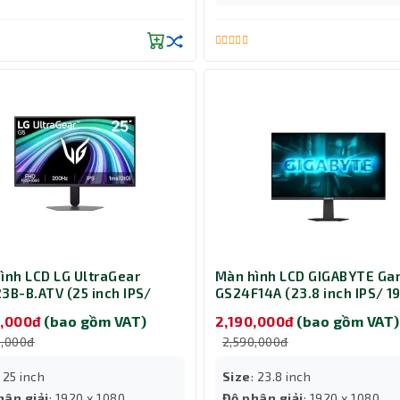
ình LCD LG UltraGear
Màn hình LCD GIGABYTE Ga
3B-B.ATV (25 inch IPS/
GS24F14A (23.8 inch IPS/ 1
x 1080 / 300 cd/m²/ 1ms/
1080 / 400 cd/m²/ 1ms/ 1
0,000đ
(bao gồm VAT)
2,190,000đ
(bao gồm VAT)
z)
0,000đ
2,590,000đ
: 25 inch
Size
: 23.8 inch
hân giải
: 1920 x 1080
Độ phân giải
: 1920 x 1080