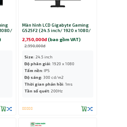
ming
Màn hình LCD Gigabyte Gaming
 1080/
GS25F2 (24.5 inch/ 1920 x 1080/
300 cd/m2/ 1ms/ 200Hz/ 2 x 2W
)
2,750,000đ
(bao gồm VAT)
Speakers)
2,990,000đ
Size
: 24.5 inch
Độ phân giải
: 1920 x 1080
Tấm nền
: IPS
Độ sáng
: 300 cd/m2
Thời gian phản hồi
: 1ms
Tần số quét
: 200Hz