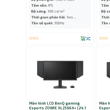
Tấm nền
: IPS
Tấm 
Độ sáng
: 300 cd/m²
Độ s
Thời gian phản hồi
: 1ms ...
Thời
Tần số quét
: 300Hz
Tần 
Màn hình LCD BenQ gaming
Màn h
Esports ZOWIE XL2566X+ (24.1
Espor