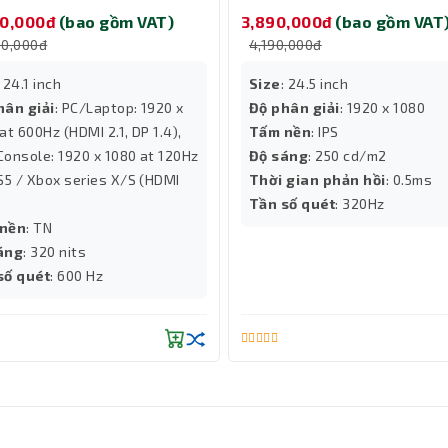
TN/ 1920 x 1080/ 320 nits/
1080/ 250 cd/m2/ 0.5ms/
90,000đ
(bao gồm VAT)
3,890,000đ
(bao gồm VAT
z)
320Hz)
90,000đ
4,190,000đ
: 24.1 inch
Size
: 24.5 inch
hân giải
: PC/Laptop: 1920 x
Độ phân giải
: 1920 x 1080
t 600Hz (HDMI 2.1, DP 1.4)‎‎‎‎,
Tấm nền
: IPS
onsole: 1920 x 1080 at 120Hz
Độ sáng
: 250 cd/m2
S5 / Xbox series X/S (HDMI
Thời gian phản hồi
: 0.5ms
Tần số quét
: 320Hz
nền
: TN
áng
: 320 nits
số quét
: 600 Hz