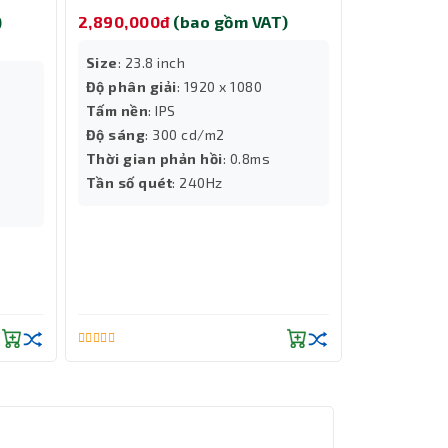
1080/ 300 cd/m2/ 0.8ms/
)
2,890,000đ
(bao gồm VAT)
240Hz)
Size
: 23.8 inch
Độ phân giải
: 1920 x 1080
Tấm nền
: IPS
Độ sáng
: 300 cd/m2
Thời gian phản hồi
: 0.8ms
Tần số quét
: 240Hz