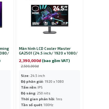
aming
Màn hình LCD Cooler Master
1080/
GA2501 (24.5 inch/ 1920 x 1080/
250 nits/ 1ms/ 100Hz)
)
2,390,000đ
(bao gồm VAT)
2,500,000đ
Size
: 24.5 inch
Độ phân giải
: 1920 x 1080
Tấm nền
: IPS
Độ sáng
: 250 nits
Thời gian phản hồi
: 1ms
Tần số quét
: 100Hz