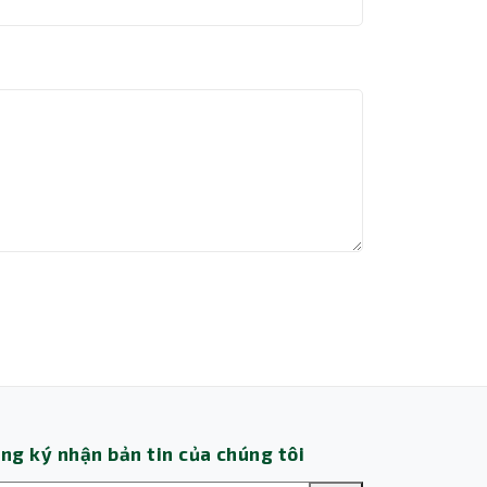
Thành Nhân TNC
Trợ lý AI • Phản hồi tức thì
ng ký nhận bản tin của chúng tôi