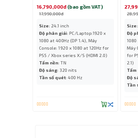
inch TN/ 1920 x 1080/ 320 nits/
inch 
16,790,000đ
(bao gồm VAT)
27,9
400Hz)
600H
17,990,000đ
28,9
Size
: 24.1 inch
Size
Độ phân giải
: PC/Laptop:1920 x
Độ p
1080 at 400Hz (DP 1.4)‎‎‎‎, Máy
1080 a
Console: 1920 x 1080 at 120Hz for
Máy C
PS5 / Xbox series X/S (HDMI 2.0)
for P
Tấm nền
: TN
2.1)
Độ sáng
: 320 nits
Tấm 
Tần số quét
: 400 Hz
Độ s
Tần 