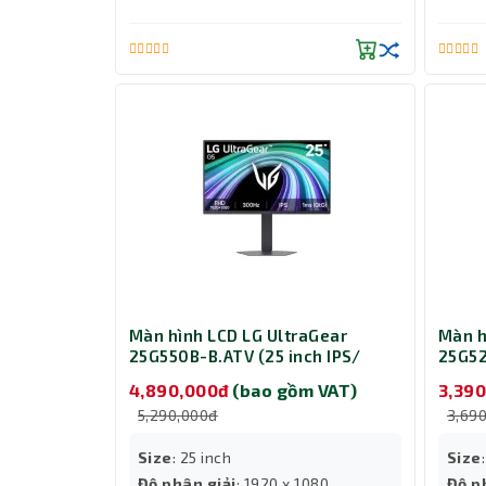
Màn hình LCD LG UltraGear
Màn h
25G550B-B.ATV (25 inch IPS/
25G52
1920 x 1080 / 300 cd/m²/ 1ms/
1920 
4,890,000đ
(bao gồm VAT)
3,39
300Hz)
200H
5,290,000đ
3,69
Size
: 25 inch
Size
Độ phân giải
: 1920 x 1080
Độ p