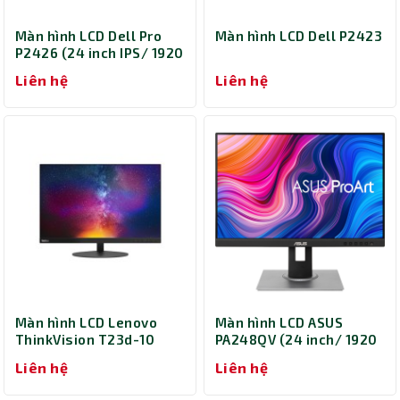
Màn hình LCD Dell Pro
Màn hình LCD Dell P2423
P2426 (24 inch IPS/ 1920
× 1200 / 300cd/㎡/ 5ms,
Liên hệ
Liên hệ
8ms / 100Hz)
Màn hình LCD Lenovo
Màn hình LCD ASUS
ThinkVision T23d-10
PA248QV (24 inch/ 1920
61C3MAR6WW
x 1200/ 300 cd/m2/
Liên hệ
Liên hệ
5ms/ 75Hz)