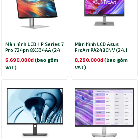
Màn hình LCD HP Series 7
Màn hình LCD Asus
Pro 724pn 8X534AA (24
ProArt PA248CNV (24.1
inch/ 1920 x 1200/ 350
inch/ 1920 x 1200/
6,690,000đ
(bao gồm
8,290,000đ
(bao gồm
cd/m2/ 5ms/ 60Hz)
300cd/m2/ 5ms/ 75Hz)
VAT)
VAT)