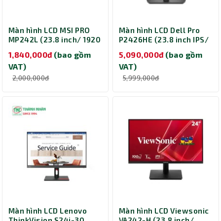
Màn hình LCD MSI PRO
Màn hình LCD Dell Pro
MP242L (23.8 inch/ 1920
P2426HE (23.8 inch IPS/
x 1080/ 250 cd/m2/
1920 x 1080/ 300cd/㎡/
1,840,000đ
(bao gồm
5,090,000đ
(bao gồm
1ms/ 100Hz)
5ms/ 120Hz)
VAT)
VAT)
2,000,000đ
5,999,000đ
Màn hình LCD Lenovo
Màn hình LCD Viewsonic
ThinkVision S24i-30
VA242-H (23.8 inch/