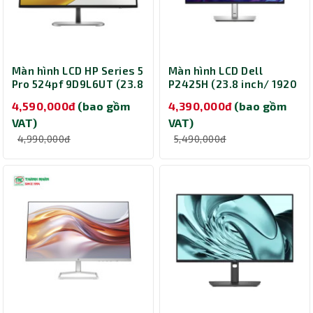
Màn hình LCD HP Series 5
Màn hình LCD Dell
Pro 524pf 9D9L6UT (23.8
P2425H (23.8 inch/ 1920
inch/ 1920 x 1080/ 350
x 1080/ 250 cd/m2/
4,590,000đ
(bao gồm
4,390,000đ
(bao gồm
cd/m2/ 5ms/ 100Hz)
5ms/ 100Hz)
VAT)
VAT)
4,990,000đ
5,490,000đ