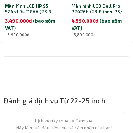
Màn hình LCD HP S5
Màn hình LCD Dell Pro
524sf 94C18AA (23.8
P2426H (23.8 inch IPS/
inch/ 1920 x 1080/ 300
1920 x 1080/ 300
3,490,000đ
(bao gồm
4,590,000đ
(bao gồm
nits/ 5ms/ 100Hz)
cd/m2/ 5ms/ 120Hz)
VAT)
VAT)
3,990,000đ
5,890,000đ
Đánh giá dịch vụ Từ 22-25 inch
Dịch vụ này chưa có đánh giá.
Hãy là người đầu tiên chia sẻ cảm nhận của bạn!