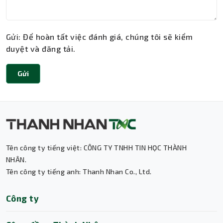
Gửi: Để hoàn tất việc đánh giá, chúng tôi sẽ kiểm
duyệt và đăng tải.
Gửi
Tên công ty tiếng việt: CÔNG TY TNHH TIN HỌC THÀNH
Thành Nhân TNC
NHÂN.
Tên công ty tiếng anh: Thanh Nhan Co., Ltd.
Trợ lý AI • Phản hồi tức thì
Công ty