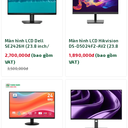
Màn hình LCD Dell
Màn hình LCD Hikvision
SE2426H (23.8 inch/
DS-D5024F2-AV2 (23.8
1920 x 1080/ 300
inch/ 1920 x 1080/ 250
2,700,000đ
(bao gồm
1,890,000đ
(bao gồm
cd/m2/ 1ms/ 144Hz)
cd/m2/ 7ms/ 100Hz)
VAT)
VAT)
3,500,000đ