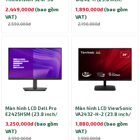
63DEKAR3WW (23.8
1920 x 1080/ 300
2,449,000đ
(bao gồm
1,890,000đ
(bao gồm
inch/ 1920 x 1080/ 250
cd/m2/ 1ms/ 100Hz)
VAT)
VAT)
cd/m2/ 4ms/ 100Hz)
2,590,000đ
2,190,000đ
Màn hình LCD Dell Pro
Màn hình LCD ViewSonic
E2425HSM (23.8 inch/
VA2432-H-2 (23.8 inch/
1920 x 1080/ 250
1920 x 1080/ 250
3,250,000đ
(bao gồm
1,880,000đ
(bao gồm
cd/m2/ 5ms/ 100Hz/ / 2
cd/m2/ 1ms/ 100Hz)
VAT)
VAT)
x 2W Speakers)
3,990,000đ
1,990,000đ