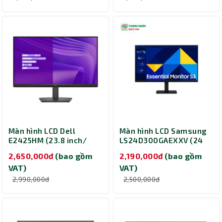
Màn hình LCD Dell
Màn hình LCD Samsung
E2425HM (23.8 inch/
LS24D300GAEXXV (24
1920 x 1080/ 250
inch/ 1920 x 1080/ 250
2,650,000đ
(bao gồm
2,190,000đ
(bao gồm
cd/m2/ 5ms/ 100Hz)
cd/m2/ 5ms/ 100Hz)
VAT)
VAT)
2,990,000đ
2,500,000đ