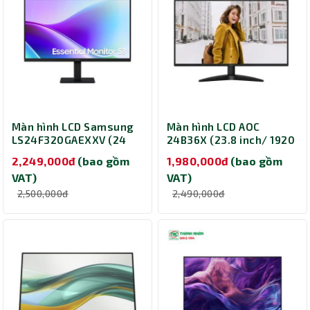
Màn hình LCD Samsung
Màn hình LCD AOC
LS24F320GAEXXV (24
24B36X (23.8 inch/ 1920
inch/ 1920 x 1080/ 250
x 1080/ 300 cd/m2/
2,249,000đ
(bao gồm
1,980,000đ
(bao gồm
cd/m2/ 5ms/ 120Hz)
0.5ms/ 144Hz)
VAT)
VAT)
2,500,000đ
2,490,000đ