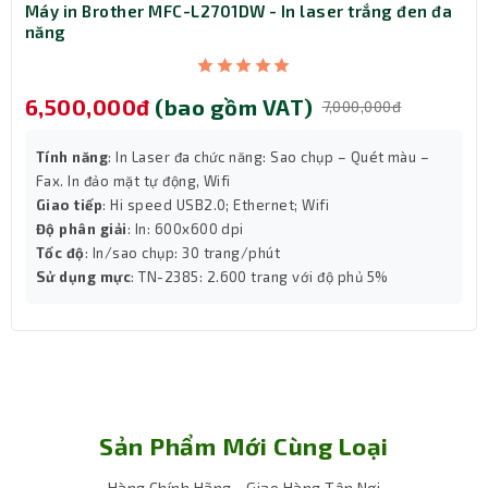
hình LCD hiển thị thông tin trạng thái. Người dùng có thể
Máy in Brother MFC-L2701DW - In laser trắng đen đa
năng
theo dõi tức thời các thông số như điện áp đầu vào/ra,
tải hiện tại, tình trạng pin, lỗi hệ thống... từ đó dễ dàng
kiểm soát tình hình nguồn điện và chủ động xử lý khi có
6,500,000đ
(bao gồm VAT)
7,000,000đ
sự cố.
Cổng kết nối đa dạng – Tối ưu hiệu quả sử
dụng
Tính năng
: In Laser đa chức năng: Sao chụp – Quét màu –
Fax. In đảo mặt tự động, Wifi
UPS
được trang bị 4 cổng AS chuẩn quốc tế và cổng IEC
Giao tiếp
: Hi speed USB2.0; Ethernet; Wifi
C14 tiện dụng, hỗ trợ đa dạng thiết bị đầu cuối. Ngoài ra,
Độ phân giải
: In: 600x600 dpi
sản phẩm còn có 1 cổng HID USB giúp kết nối với máy tính
Tốc độ
: In/sao chụp: 30 trang/phút
để đồng bộ trạng thái UPS và thiết lập tự động tắt máy
Sử dụng mực
: TN-2385: 2.600 trang với độ phủ 5%
khi mất điện thông qua phần mềm quản lý đi kèm.
Sản Phẩm Mới Cùng Loại
Hàng Chính Hãng - Giao Hàng Tận Nơi