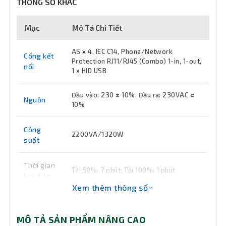
THÔNG SỐ KHÁC
Mục
Mô Tả Chi Tiết
AS x 4, IEC C14, Phone/Network
Cổng kết
Protection RJ11/RJ45 (Combo) 1-in, 1-out,
nối
1 x HID USB
Đầu vào: 230 ± 10%; Đầu ra: 230VAC ±
Nguồn
10%
Công
2200VA/1320W
suất
Thời gian
Tải 50%: 7 phút; Tải 100%: 1 phút
lưu điện
Xem thêm thông số
Kích
140 x 180 x 326mm
thước
MÔ TẢ SẢN PHẨM NÂNG CAO