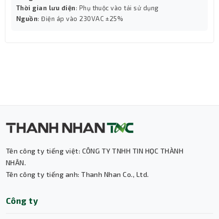
Với khối lượng 14.5kg, bộ lưu điện được thiết kế vững
Thời gian lưu điện
: Phụ thuộc vào tải sử dụng
chãi, phù hợp với không gian văn phòng, tủ kỹ thuật hoặc
Nguồn
: Điện áp vào 230VAC ±25%
khu vực đặt máy chủ. Cyber Power là thương hiệu uy tín
toàn cầu về giải pháp nguồn, và VALUE2200ELCD tiếp
tục khẳng định chất lượng qua chế độ bảo hành chính
hãng 24 tháng, mang lại sự yên tâm tuyệt đối khi sử
dụng lâu dài.
Kết luận
Bộ lưu điện UPS Cyber Power VALUE2200ELCD
(2200VA/1320W) là giải pháp hoàn hảo để bảo vệ thiết
bị điện tử trước các sự cố nguồn điện không ổn định. Với
màn hình LCD tiện lợi, khả năng bảo vệ đa lớp và công
suất mạnh mẽ, đây là lựa chọn đáng tin cậy cho người
Tên công ty tiếng việt: CÔNG TY TNHH TIN HỌC THÀNH
dùng văn phòng và doanh nghiệp nhỏ đang tìm kiếm một
NHÂN.
giải pháp UPS vừa hiệu quả, vừa hiện đại.
Tên công ty tiếng anh: Thanh Nhan Co., Ltd.
Thành Nhân TNC
Công ty
Trợ lý AI • Phản hồi tức thì