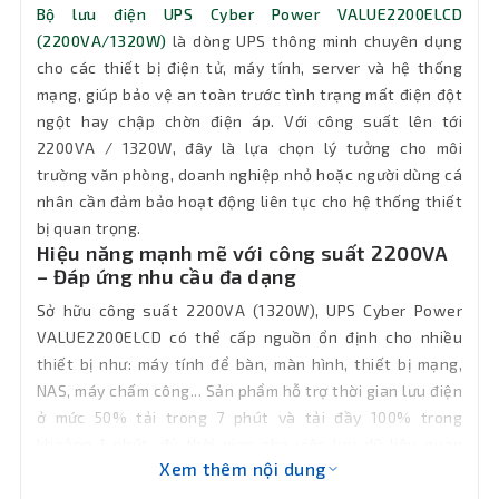
Bộ lưu điện UPS Cyber Power VALUE2200ELCD
Khối
14.5kg
(2200VA/1320W)
là dòng UPS thông minh chuyên dụng
lượng
cho các thiết bị điện tử, máy tính, server và hệ thống
mạng, giúp bảo vệ an toàn trước tình trạng mất điện đột
Bảo hành
24 tháng
ngột hay chập chờn điện áp. Với công suất lên tới
2200VA / 1320W, đây là lựa chọn lý tưởng cho môi
trường văn phòng, doanh nghiệp nhỏ hoặc người dùng cá
nhân cần đảm bảo hoạt động liên tục cho hệ thống thiết
bị quan trọng.
Hiệu năng mạnh mẽ với công suất 2200VA
– Đáp ứng nhu cầu đa dạng
Sở hữu công suất 2200VA (1320W), UPS Cyber Power
VALUE2200ELCD có thể cấp nguồn ổn định cho nhiều
thiết bị như: máy tính để bàn, màn hình, thiết bị mạng,
NAS, máy chấm công... Sản phẩm hỗ trợ thời gian lưu điện
ở mức 50% tải trong 7 phút và tải đầy 100% trong
khoảng 1 phút, đủ thời gian cho việc lưu dữ liệu quan
Xem thêm nội dung
trọng hoặc chuyển đổi sang nguồn dự phòng an toàn.