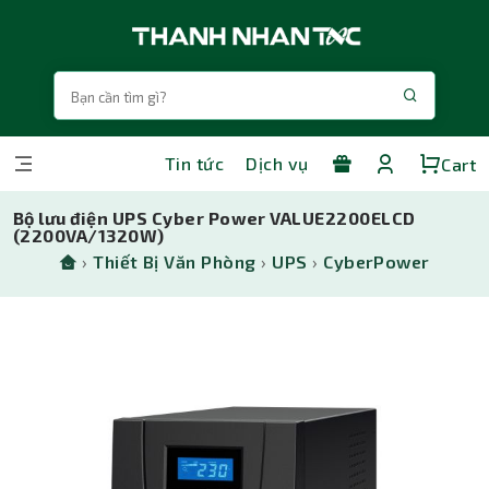
Tin tức
Dịch vụ
Cart
Bộ lưu điện UPS Cyber Power VALUE2200ELCD
(2200VA/1320W)
›
Thiết Bị Văn Phòng
›
UPS
›
CyberPower