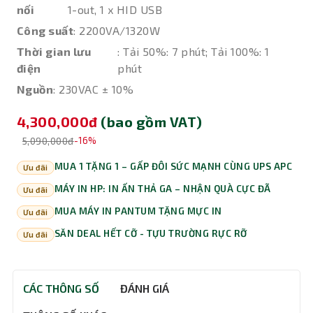
nối
1-out, 1 x HID USB
Công suất
: 2200VA/1320W
Thời gian lưu
: Tải 50%: 7 phút; Tải 100%: 1
điện
phút
Nguồn
: 230VAC ± 10%
4,300,000đ
(bao gồm VAT)
5,090,000đ
-16%
MUA 1 TẶNG 1 – GẤP ĐÔI SỨC MẠNH CÙNG UPS APC
Ưu đãi
MÁY IN HP: IN ẤN THẢ GA – NHẬN QUÀ CỰC ĐÃ
Ưu đãi
MUA MÁY IN PANTUM TẶNG MỰC IN
Ưu đãi
SĂN DEAL HẾT CỠ - TỰU TRƯỜNG RỰC RỠ
Ưu đãi
CÁC THÔNG SỐ
ĐÁNH GIÁ