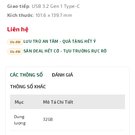
Giao tiếp
: USB 3.2 Gen 1 Type-C
Kích thước
: 101.6 x 139.7 mm
Liên hệ
LƯU TRỮ AN TÂM - QUÀ TẶNG HẾT Ý
Ưu đãi
SĂN DEAL HẾT CỠ - TỰU TRƯỜNG RỰC RỠ
Ưu đãi
CÁC THÔNG SỐ
ĐÁNH GIÁ
THÔNG SỐ KHÁC
Mục
Mô Tả Chi Tiết
Dung
32GB
lượng