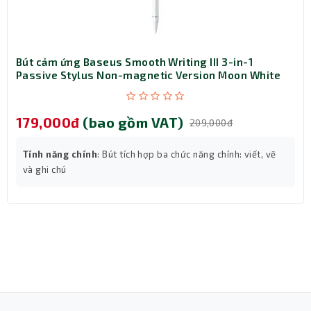
mà không lo chiếm diện tích hay nặng nề. Thiết kế tinh
tế và chắc chắn cũng giúp bảo vệ dữ liệu của bạn một
cách tốt nhất.
Bút cảm ứng Baseus Smooth Writing III 3-in-1
Passive Stylus Non-magnetic Version Moon White
(LVN080-NM-WH)
179,000đ
(bao gồm VAT)
209,000đ
Tính năng chính
: Bút tích hợp ba chức năng chính: viết, vẽ
và ghi chú