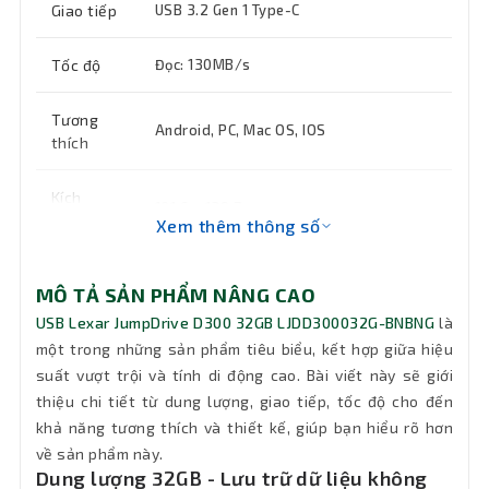
Giao tiếp
USB 3.2 Gen 1 Type-C
Tốc độ
Đọc: 130MB/s
Tương
Android, PC, Mac OS, IOS
thích
Kích
101.6 x 139.7 mm
thước
Xem thêm thông số
Khối
33g
MÔ TẢ SẢN PHẨM NÂNG CAO
lượng
USB Lexar JumpDrive D300 32GB LJDD300032G-BNBNG
là
một trong những sản phẩm tiêu biểu, kết hợp giữa hiệu
Bảo hành
60 tháng
suất vượt trội và tính di động cao. Bài viết này sẽ giới
thiệu chi tiết từ dung lượng, giao tiếp, tốc độ cho đến
khả năng tương thích và thiết kế, giúp bạn hiểu rõ hơn
về sản phẩm này.
Dung lượng 32GB - Lưu trữ dữ liệu không