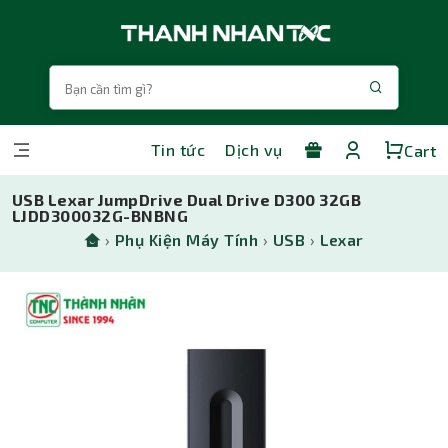
Tin tức
Dịch vụ
Cart
USB Lexar JumpDrive Dual Drive D300 32GB
LJDD300032G-BNBNG
›
Phụ Kiện Máy Tính
›
USB
›
Lexar