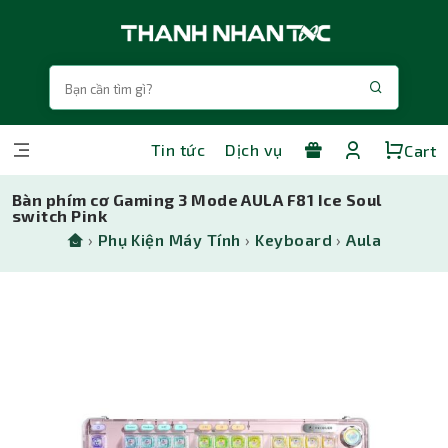
Tin tức
Dịch vụ
Cart
Bàn phím cơ Gaming 3 Mode AULA F81 Ice Soul
switch Pink
›
Phụ Kiện Máy Tính
›
Keyboard
›
Aula