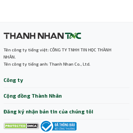
Tên công ty tiếng việt: CÔNG TY TNHH TIN HỌC THÀNH
NHÂN.
Tên công ty tiếng anh: Thanh Nhan Co., Ltd.
Thành Nhân TNC
Công ty
Trợ lý AI • Phản hồi tức thì
Cộng đồng Thành Nhân
Đăng ký nhận bản tin của chúng tôi
Đèn Bàn Phím LED RGB 20 Hiệu Ứng
AULA F81 Ice Soul Switch Pink không chỉ gây ấn tượng