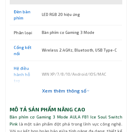
Đèn bàn
LED RGB 20 hiệu ứng
phím
Phân loại
Bàn phím cơ Gaming 3 Mode
Cổng kết
Wireless 2.4GHz, Bluetooth, USB Type-C
nối
Hệ điều
hành hỗ
WIN XP/7/8/10/Android/IOS/MAC
trợ
Xem thêm thông số
Màu sắc
Hồng
MÔ TẢ SẢN PHẨM NÂNG CAO
Số lượng
81
phím
Bàn phím cơ Gaming 3 Mode AULA F81 Ice Soul Switch
Pink
là một sản phẩm đột phá trong lĩnh vực công nghệ.
Với sự kết hợp hoàn hảo giữa tính năng đa dạng, thiết kế
Kiểu