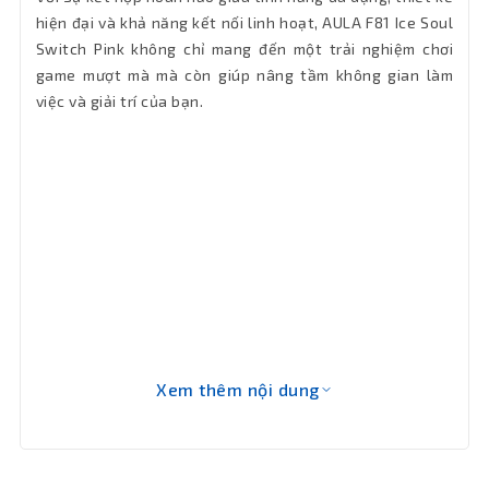
Ice Soul switch
switch
hiện đại và khả năng kết nối linh hoạt, AULA F81 Ice Soul
Switch Pink không chỉ mang đến một trải nghiệm chơi
Kích
game mượt mà mà còn giúp nâng tầm không gian làm
330,20 x 120,67 x 45,25 mm ± 0,5 mm
thước
việc và giải trí của bạn.
Khối
765g
lượng
Bảo hành
24 tháng
Xem thêm nội dung