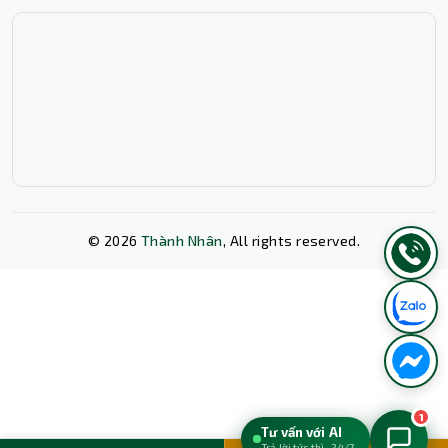
bởi thiết kế mà còn thu hút người dùng với hệ thống đèn
LED RGB ấn tượng. Với 20 hiệu ứng ánh sáng RGB khác
nhau, bàn phím cho phép người sử dụng tùy chỉnh màu
sắc và chế độ ánh sáng theo sở thích cá nhân, giúp tạo
ra một không gian sống động và đầy cảm hứng. Sự kết
hợp hoàn hảo giữa màu hồng nổi bật của bàn phím và
ánh sáng RGB đa sắc màu không chỉ làm tăng thêm
không khí trong các trận đấu mà còn mang lại không
gian làm việc đầy sáng tạo và phong cách.
©
2026
Thành Nhân
, All rights reserved.
Xóa lịch sử chat?
1
Tư vấn với AI
Trả lời tức thì · 24/7