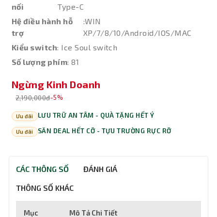
nối
Type-C
Hệ điều hành hỗ
:WIN
trợ
XP/7/8/10/Android/IOS/MAC
Kiểu switch
: Ice Soul switch
Số lượng phím
: 81
Ngừng Kinh Doanh
2,190,000đ
-5%
LƯU TRỮ AN TÂM - QUÀ TẶNG HẾT Ý
Ưu đãi
SĂN DEAL HẾT CỠ - TỰU TRƯỜNG RỰC RỠ
Ưu đãi
CÁC THÔNG SỐ
ĐÁNH GIÁ
THÔNG SỐ KHÁC
Mục
Mô Tả Chi Tiết