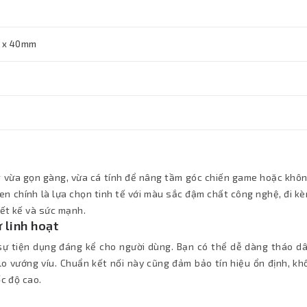
 x 40mm
 vừa gọn gàng, vừa cá tính để nâng tầm góc chiến game hoặc khôn
n chính là lựa chọn tinh tế với màu sắc đậm chất công nghệ, đi k
iết kế và sức mạnh.
 linh hoạt
sự tiện dụng đáng kể cho người dùng. Bạn có thể dễ dàng tháo dâ
lo vướng víu. Chuẩn kết nối này cũng đảm bảo tín hiệu ổn định, k
ốc độ cao.