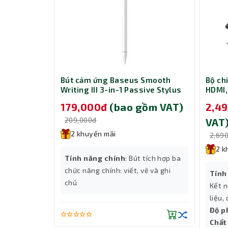
Layout 81 phím – Nhỏ gọn nhưng vẫn 
Bàn phím có thiết kế 81 phím, tinh gọn hơn bàn p
giúp tiết kiệm diện tích bàn làm việc mà không l
hiện đại.
Keycap PBT Double Shot – Độ bền vượ
CD281 Fast
Bút cảm ứng Baseus Smooth
Bộ ch
Sử dụng chất liệu PBT Double Shot cao cấp, key
with Dual
Writing III 3-in-1 Passive Stylus
HDMI,
W - Black
Non-magnetic Version Moon
và Gi
bị mờ theo thời gian, đồng thời bề mặt keyca
gồm VAT)
179,000đ
(bao gồm VAT)
2,4
White (LVN080-NM-WH)
chuyên nghiệp.
209,000đ
VAT
2 khuyến mãi
2,69
2 k
h
Tính năng chính
: Bút tích hợp ba
-A
chức năng chính: viết, vẽ và ghi
Tính
chú
Kết n
liệu,
Độ p
Chất 