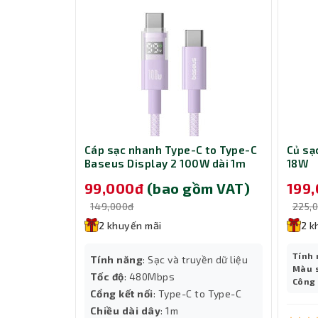
Hỗ trợ Windows và Mac OS – Đa nền t
Dù bạn sử dụng Windows hay Mac OS, Dareu EK7
bạn chuyển đổi thiết bị dễ dàng – từ PC gamin
s Dynamic
Cáp sạc nhanh Type-C to Type-C
Củ s
chuyên nghiệp.
tning 1m PD
Baseus Display 2 100W dài 1m
18W
Dream Switch độc quyền – Gõ mượt, 
P10382702511-00 Nebula Purple
m VAT)
99,000đ
(bao gồm VAT)
199
Dream Switch được trang bị trên EK75 là loại sw
e
rõ ràng. Cảm giác gõ mang lại cực kỳ êm tay, ph
149,000đ
225,
giờ liên tục.
2 khuyến mãi
2 k
Tính
yền dữ liệu
Tính năng
: Sạc và truyền dữ liệu
Màu 
Tốc độ
: 480Mbps
Công
Cổng kết nối
: Type-C to Type-C
o Lightning
Chiều dài dây
: 1m