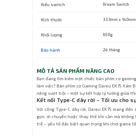
Kiểu switch
Dream Switch
Kích thước
333mm x 140mm
Khối lượng
650g
Bảo hành
24 tháng
MÔ TẢ SẢN PHẨM NÂNG CAO
Bạn đang tìm kiếm một chiếc bàn phím cơ gaming
làm việc? Bàn phím cơ Gaming Dareu EK75 Xám Đe
năng vượt trội – một sự kết hợp lý tưởng giữa th
Kết nối Type-C dây rời – Tối ưu cho sự
Với cổng Type-C dây rời, Dareu EK75 mang đến 
gọn, di chuyển hoặc thay thế khi cần mà không 
trễ – yếu tố đặc biệt quan trọng khi chơi game t