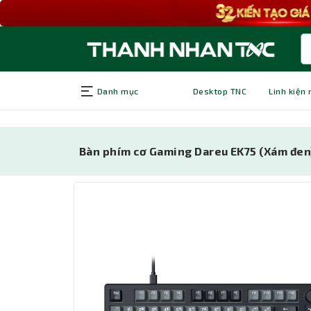
Danh mục
Desktop TNC
Linh kiện
Bàn phím cơ Gaming Dareu EK75 (Xám đen