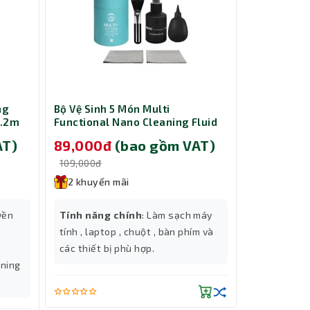
iều này
 gaming
ng
Bộ Vệ Sinh 5 Món Multi
Cáp nguồn 
 không
1.2m
Functional Nano Cleaning Fluid
ổ cứng HDD
Slim/Towe
 sẽ và
AT)
89,000đ
(bao gồm VAT)
229,00
109,000đ
299,000đ
2 khuyến mãi
2 khuyến
yền
Tính năng chính
: Làm sạch máy
Tính năng
tính , laptop , chuột , bàn phím và
ổ cứng HDD
các thiết bị phù hợp.
bạn lắp đặt
tning
inch, HDD 2
cho máy tí
Thành Nhân TNC
Cổng kết n