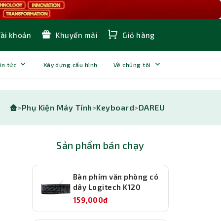
Tài khoản
Khuyến mãi
Giỏ hàng
in tức
Xây dựng cấu hình
Về chúng tôi
>
Phụ Kiện Máy Tính
>
Keyboard
>
DAREU
Sản phẩm bán chạy
Bàn phím văn phòng có
dây Logitech K120
159,000đ