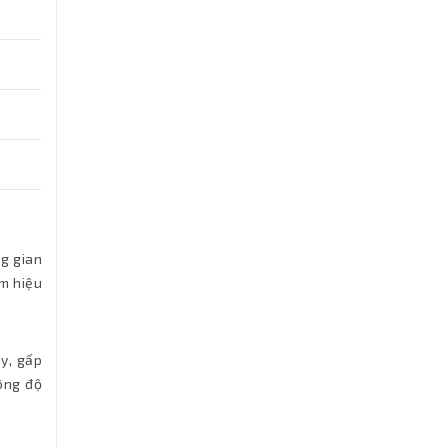
g gian
èm hiệu
y, gấp
hông độ