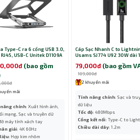
đầy đủ
hím full-size nhưng vẫn giữ lại những phím chức năng cần thiết. Đ
àm giảm hiệu suất thao tác, đặc biệt hữu ích trong các không gian
t thời gian
ia Type-C ra 6 cổng USB 3.0,
Cáp Sạc Nhanh C to Lightni
cap của Dareu EK75 có khả năng chống mài mòn cực tốt. Các ký tự
 RJ45, USB-C Unitek D1109A
Usams SJ774 U92 30W dài 
á đỡ laptop 14-17 inch
Black (SJ774USB01)
p chống bám vân tay, giúp bàn phím luôn giữ được vẻ ngoài sạch
90,000đ
(bao gồm
79,000đ
(bao gồm V
109,000đ
)
2 khuyến mãi
0,000đ
huyến mãi
Tính năng chính
: Sạc và tru
dữ liệu
 năng chính
: Xuất hình ảnh,
Tốc độ
: 480Mbps
ối mạng, Sạc và truyền dữ
Cổng kết nối
: Type-C to Ligh
 đỡ máy tính xách tay
Chiều dài dây
: 1.2m
hân giải
: 4K 60Hz
liệu
: Hợp kim nhôm