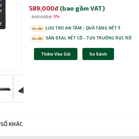
589,000đ
(bao gồm VAT)
649,000đ
-9%
LƯU TRỮ AN TÂM - QUÀ TẶNG HẾT Ý
Ưu đãi
SĂN DEAL HẾT CỠ - TỰU TRƯỜNG RỰC RỠ
Ưu đãi
Thêm Vào Giỏ
So Sánh
SỐ KHÁC