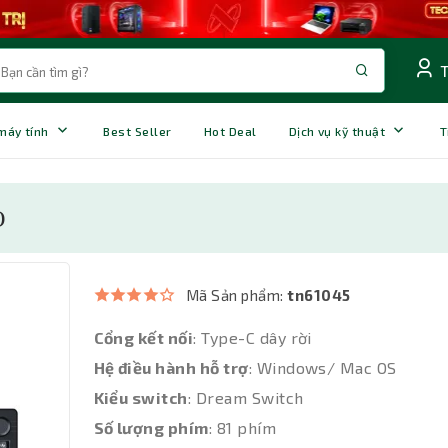
 máy tính
Best Seller
Hot Deal
Dịch vụ kỹ thuật
T
)
Mã Sản phẩm:
tn61045
Cổng kết nối
: Type-C dây rời
Hệ điều hành hỗ trợ
: Windows/ Mac OS
Kiểu switch
: Dream Switch
Số lượng phím
: 81 phím