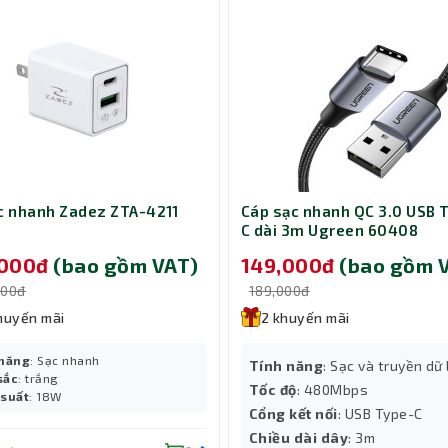
ảng, không giới hạn
5 đều tương thích mượt mà, không cần cài đặt phức tạp. Điều nà
g đến laptop làm việc – mà vẫn giữ nguyên trải nghiệm gõ liền m
ạc nhanh Zadez ZTA-4211
Cáp sạc nhanh QC 3.0 USB 
C dài 3m Ugreen 60408
phản hồi chuẩn
,000đ
(bao gồm VAT)
149,000đ
(bao gồm 
itch do Dareu phát triển với độ nảy tốt, lực nhấn nhẹ và hành trì
ù hợp cho cả người chơi game tốc độ cao lẫn người dùng gõ văn bả
000đ
189,000đ
huyến mãi
2 khuyến mãi
 năng
: Sạc nhanh
Tính năng
: Sạc và truyền dữ 
sắc
: trắng
Tốc độ
: 480Mbps
 suất
: 18W
Cổng kết nối
: USB Type-C
Chiều dài dây
: 3m