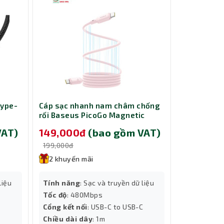
y giúp
ạch và
Type-
Cáp sạc nhanh nam châm chống
Chuột Gami
rối Baseus PicoGo Magnetic
151M
Liquid Silicone USB-C to USB-C
VAT)
149,000đ
(bao gồm VAT)
179,000
nh phím
240W dài 1m Pink LVE093-CC-1P
n nhiều
199,000đ
199,000đ
2 khuyến mãi
2 khuyến
Độ phân giả
liệu
Tính năng
: Sạc và truyền dữ liệu
Màu sắc
: Đ
Tốc độ
: 480Mbps
Tốc độ
: IPS
Cổng kết nối
: USB-C to USB-C
Chiều dài d
Chiều dài dây
: 1m