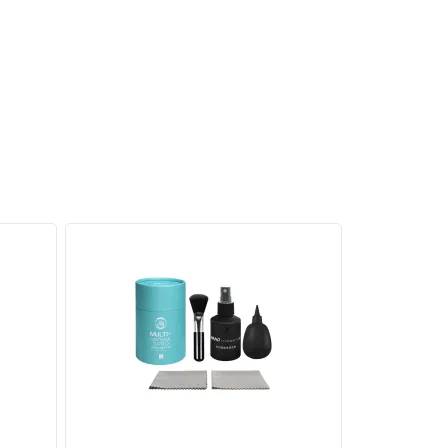
ng qua
g USB-A