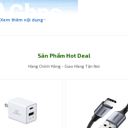
Xem thêm nội dung
Sản Phẩm Hot Deal
Hàng Chính Hãng - Giao Hàng Tận Nơi
n không cần phải lo lắng về việc máy tính xách tay của bạn sẽ hế
ng suất lên đến 100W, giúp máy luôn được nạp đầy năng lượng tron
y tính của bạn từ cổng USB-C sang HDMI và USB-A 3.0 tích hợp c