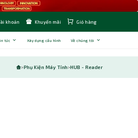
Tài khoản
Khuyến mãi
Giỏ hàng
in tức
Xây dựng cấu hình
Về chúng tôi
>
Phụ Kiện Máy Tính
>
HUB - Reader