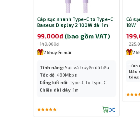
giúp bạn vừa dùng laptop vừa sạc pin thoải mái.
độ lên đến 5 Gbps thông qua 3 cổng USB-A, tiết k
s Dynamic
Cáp sạc nhanh Type-C to Type-C
Củ s
tning 1m PD
Baseus Display 2 100W dài 1m
18W
P10382702511-00 Nebula Purple
m VAT)
99,000đ
(bao gồm VAT)
199
e
149,000đ
225,
2 khuyến mãi
2 k
Tính
yền dữ liệu
Tính năng
: Sạc và truyền dữ liệu
Màu 
Tốc độ
: 480Mbps
Công
Cổng kết nối
: Type-C to Type-C
o Lightning
Chiều dài dây
: 1m