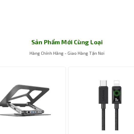
Sản Phẩm Mới Cùng Loại
Hàng Chính Hãng - Giao Hàng Tận Nơi
 phân giải 4K@30Hz chi tiết sống động trên màn hình ngoại vi thô
 tiện ích với 5 cổng kết nối bao gồm 1 cổng USB-C PD 100W, 3 cổn