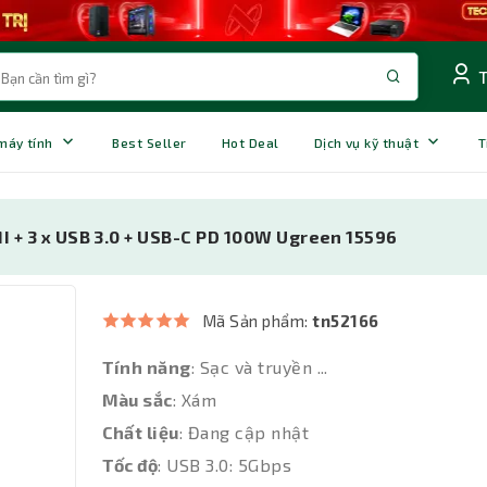
 máy tính
Best Seller
Hot Deal
Dịch vụ kỹ thuật
T
I + 3 x USB 3.0 + USB-C PD 100W Ugreen 15596
Mã Sản phẩm:
tn52166
Tính năng
: Sạc và truyền ...
Màu sắc
: Xám
Chất liệu
: Đang cập nhật
Tốc độ
: USB 3.0: 5Gbps