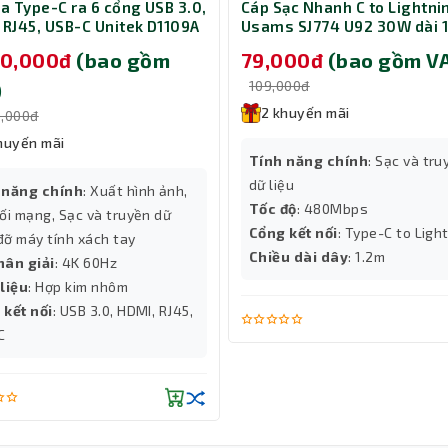
ia Type-C ra 6 cổng USB 3.0,
Cáp Sạc Nhanh C to Lightni
 RJ45, USB-C Unitek D1109A
Usams SJ774 U92 30W dài 
á đỡ laptop 14-17 inch
Black (SJ774USB01)
90,000đ
(bao gồm
79,000đ
(bao gồm V
109,000đ
)
2 khuyến mãi
0,000đ
huyến mãi
Tính năng chính
: Sạc và tru
dữ liệu
 năng chính
: Xuất hình ảnh,
Tốc độ
: 480Mbps
ối mạng, Sạc và truyền dữ
Cổng kết nối
: Type-C to Ligh
 đỡ máy tính xách tay
Chiều dài dây
: 1.2m
hân giải
: 4K 60Hz
liệu
: Hợp kim nhôm
 kết nối
: USB 3.0, HDMI, RJ45,
C
ích với nhiều thiết bị USB-C khác nhau, bao gồm MacBook Pro, M