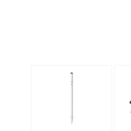
Người dùng có thể xem video và hình ảnh với độ
cổng HDMI. Hub Type C Ugreen 15596 mang lại sự
5 Gbps và 1 cổng HDMI 4K.