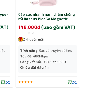
với tốc
Type-
Cáp sạc nhanh nam châm chống
Chuột Gami
rối Baseus PicoGo Magnetic
151M
Liquid Silicone USB-C to USB-C
VAT)
149,000đ
(bao gồm VAT)
179,000
240W dài 1m Pink LVE093-CC-1P
199,000đ
199,000đ
2 khuyến mãi
2 khuyến
Độ phân giả
liệu
Tính năng
: Sạc và truyền dữ liệu
Màu sắc
: Đ
Tốc độ
: 480Mbps
Tốc độ
: IPS
Cổng kết nối
: USB-C to USB-C
Chiều dài d
Chiều dài dây
: 1m