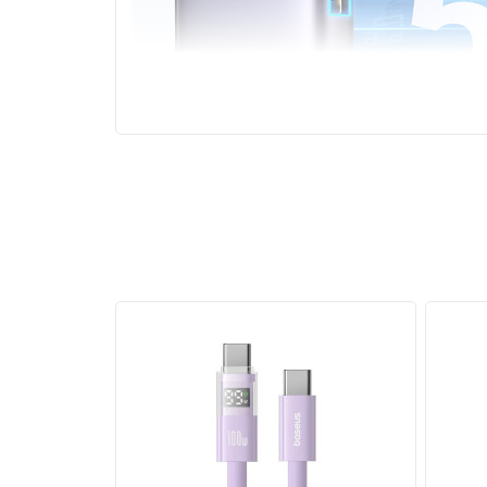
Hub Ugreen 15596 sạc đầy đủ công suất 100W, bạ
Với cổng USB-C, sản phẩm này hỗ trợ sạc với cô
gian ngắn.
Kết nối đa dạng, rộng rãi
Bộ chuyển đổi Ugreen 15596 mở rộng kết nối má