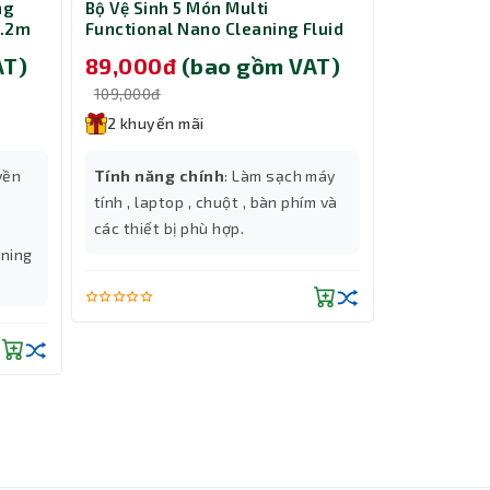
ng
Bộ Vệ Sinh 5 Món Multi
Cáp nguồn 
1.2m
Functional Nano Cleaning Fluid
ổ cứng HDD
Slim/Towe
AT)
89,000đ
(bao gồm VAT)
229,00
109,000đ
299,000đ
2 khuyến mãi
2 khuyến
yền
Tính năng chính
: Làm sạch máy
Tính năng
tính , laptop , chuột , bàn phím và
ổ cứng HDD
các thiết bị phù hợp.
bạn lắp đặt
tning
inch, HDD 2
cho máy tí
Thành Nhân TNC
Cổng kết n
| Đầu ra: 
Trợ lý AI • Phản hồi tức thì
Chiều dài 
acBook