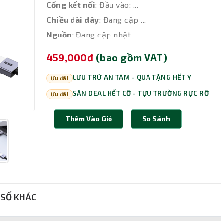
Cổng kết nối
: Đầu vào: ...
Chiều dài dây
: Đang cập ...
Nguồn
: Đang cập nhật
459,000đ
(bao gồm VAT)
LƯU TRỮ AN TÂM - QUÀ TẶNG HẾT Ý
Ưu đãi
SĂN DEAL HẾT CỠ - TỰU TRƯỜNG RỰC RỠ
Ưu đãi
Thêm Vào Giỏ
So Sánh
SỐ KHÁC