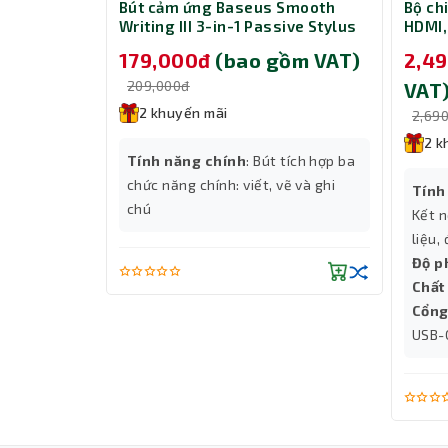
CD281 Fast
Bút cảm ứng Baseus Smooth
Bộ ch
with Dual
Writing III 3-in-1 Passive Stylus
HDMI,
W - Black
Non-magnetic Version Moon
và Gi
gồm VAT)
179,000đ
(bao gồm VAT)
2,4
White (LVN080-NM-WH)
209,000đ
VAT
2 khuyến mãi
2,69
2 k
h
Tính năng chính
: Bút tích hợp ba
-A
chức năng chính: viết, vẽ và ghi
Tính
chú
Kết n
liệu,
Độ p
Chất 
Cổng
USB-
Sản phẩm bộ chuyển đổi Ugreen 15596 tương th