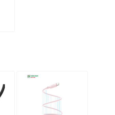
t pin.
g thời
ổng PD