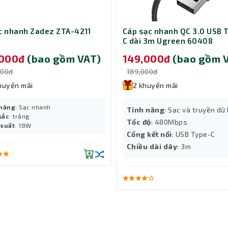
 Ngoài ra, bạn dễ dàng chuyển đổi các tệp, phim ảnh và hình ảnh 
iệm thời gian và làm việc hiệu quả.
ạc nhanh Zadez ZTA-4211
Cáp sạc nhanh QC 3.0 USB 
C dài 3m Ugreen 60408
,000đ
(bao gồm VAT)
149,000đ
(bao gồm 
000đ
189,000đ
huyến mãi
2 khuyến mãi
 năng
: Sạc nhanh
Tính năng
: Sạc và truyền dữ 
sắc
: trắng
Tốc độ
: 480Mbps
 suất
: 18W
Cổng kết nối
: USB Type-C
Chiều dài dây
: 3m