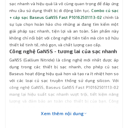
31.1 x 31.1 x 29.9 mm
sạc nhanh và hiệu quả là vô cùng quan trọng để đáp ứng
thước
nhu cầu sử dụng thiết bị di động liên tục.
Combo củ sạc
+ cáp sạc Baseus GaN5S Fast P10162501113-02
chính là
Khối
36g
sự lựa chọn hoàn hảo cho những ai đang tìm kiếm một
lượng
giải pháp sạc nhanh, tiện lợi và an toàn. Sản phẩm này
không chỉ nổi bật với công nghệ tiên tiến mà còn sở hữu
Bảo hành
12 tháng
thiết kế tinh tế, nhỏ gọn, và chất lượng cao cấp.
Công nghệ GaN5S - tương lai của sạc nhanh
GaN5S (Gallium Nitride) là công nghệ mới nhất được áp
dụng trong các thiết bị sạc nhanh, cho phép củ sạc
Baseus hoạt động hiệu quả hơn và tạo ra ít nhiệt hơn so
với các loại củ sạc truyền thống sử dụng silicon. Với
công nghệ GaN5S, Baseus GaN5S Fast P10162501113-02
mang lại hiệu suất sạc nhanh vượt trội, tiết kiệm năng
lượng và đảm bảo an toàn cho thiết bị của bạn. Công
nghệ này không chỉ giúp tăng tốc độ sạc mà còn kéo dài
Xem thêm nội dung
tuổi thọ của thiết bị và giảm thiểu nguy cơ quá nhiệt,
quá tải điện.