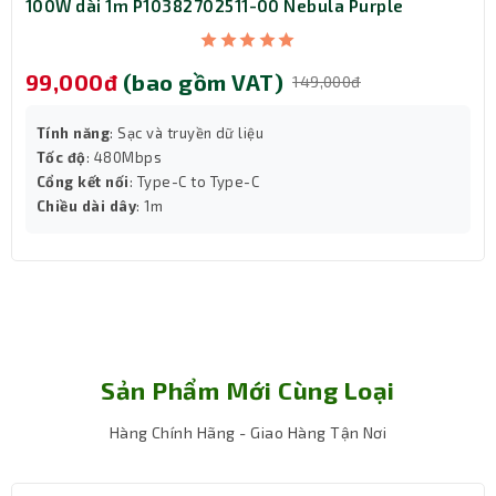
100W dài 1m P10382702511-00 Nebula Purple
99,000đ
(bao gồm VAT)
149,000đ
Tính năng
: Sạc và truyền dữ liệu
Tốc độ
: 480Mbps
Cổng kết nối
: Type-C to Type-C
Chiều dài dây
: 1m
Sản Phẩm Mới Cùng Loại
Nguồn 5V-3A
Đảm bảo cung cấp đủ nguồn điện để sạc nhanh và hiệu
Hàng Chính Hãng - Giao Hàng Tận Nơi
quả cho thiết bị của bạn.
Công suất