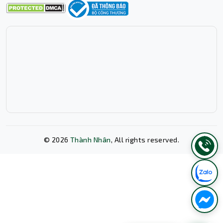
Tương thích rộng rãi
©
2026
Thành Nhân
, All rights reserved.
Combo củ sạc + cáp sạc Baseus GaN5S Fast
P10162501113-02 tương thích với nhiều loại thiết bị, từ
điện thoại di động, máy tính bảng đến laptop và các
Xóa lịch sử chat?
thiết bị khác sử dụng cổng USB Type-C.
Thiết kế hiện đại
Thiết kế nhỏ gọn, nhẹ nhàng và màu sắc đen sang trọng