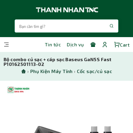
Tin tức
Dịch vụ
Cart
Bộ combo củ sạc + cáp sạc Baseus GaN5S Fast
P10162501113-02
›
Phụ Kiện Máy Tính
›
Cốc sạc/củ sạc