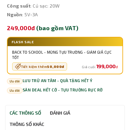
Công suất
: Củ sạc: 20W
Nguồn
: 5V-3A
249,000đ
(bao gồm VAT)
FLASH SALE
BACK TO SCHOOL - MỪNG TỰU TRƯỜNG - GIẢM GIÁ CỰC
TỐT
199,000
Tiết kiệm thêm
50,000đ
đ
Giá cuối:
LƯU TRỮ AN TÂM - QUÀ TẶNG HẾT Ý
Ưu đãi
SĂN DEAL HẾT CỠ - TỰU TRƯỜNG RỰC RỠ
Ưu đãi
CÁC THÔNG SỐ
ĐÁNH GIÁ
THÔNG SỐ KHÁC