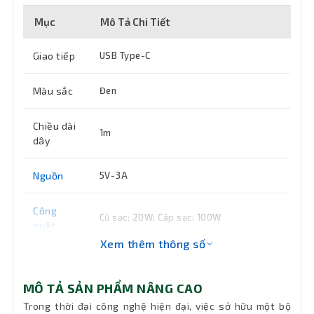
Mục
Mô Tả Chi Tiết
Giao tiếp
USB Type-C
Màu sắc
Đen
Chiều dài
1m
dây
Nguồn
5V-3A
Công
Củ sạc: 20W; Cáp sạc: 100W
suất
Xem thêm thông số
Công
GaN5S
nghệ
MÔ TẢ SẢN PHẨM NÂNG CAO
Trong thời đại công nghệ hiện đại, việc sở hữu một bộ
Kích