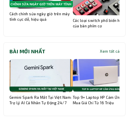
Cách chỉnh sửa ngày giờ trên máy
tính cực dễ, hiệu quả
Các loại switch phổ biến hiện n
của bàn phím cơ
Thành Nhân TNC
Trợ lý AI • Phản hồi tức thì
BÀI MỚI NHẤT
Xem tất cả
Gemini Spark Ra Mắt Tại Việt Nam:
Top 9+ Laptop HP Cảm Ứng Đá
Trợ Lý AI Cá Nhân Tự Động 24/7
Mua Giá Chỉ Từ 16 Triệu