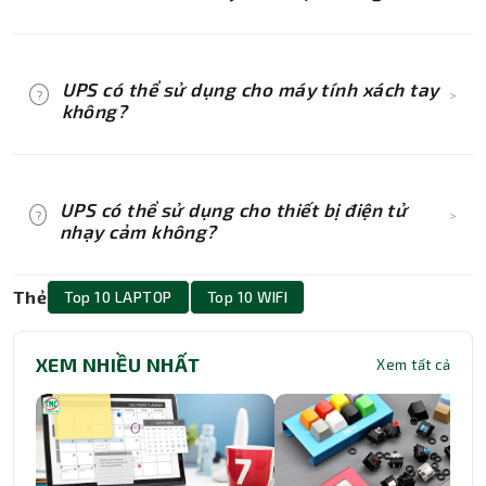
tuổi thọ.
Pin UPS có thể thay thế, và nên được thay thế
định kỳ để duy trì hiệu suất của UPS.
UPS có thể sử dụng cho máy tính xách tay
?
>
không?
Có, UPS có thể sử dụng cho máy tính xách tay,
giúp bảo vệ dữ liệu và pin của máy khi mất
UPS có thể sử dụng cho thiết bị điện tử
?
>
điện.
nhạy cảm không?
UPS, đặc biệt là loại Online, lý tưởng cho thiết
Thẻ
Top 10 LAPTOP
Top 10 WIFI
bị điện tử nhạy cảm như máy chủ, thiết bị y tế,
và thiết bị âm thanh chuyên nghiệp.
XEM NHIỀU NHẤT
Xem tất cả