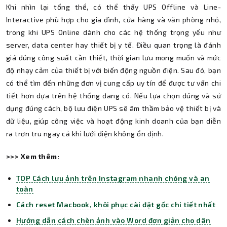
Khi nhìn lại tổng thể, có thể thấy UPS Offline và Line-
Interactive phù hợp cho gia đình, cửa hàng và văn phòng nhỏ,
trong khi UPS Online dành cho các hệ thống trọng yếu như
server, data center hay thiết bị y tế. Điều quan trọng là đánh
giá đúng công suất cần thiết, thời gian lưu mong muốn và mức
độ nhạy cảm của thiết bị với biến động nguồn điện. Sau đó, bạn
có thể tìm đến những đơn vị cung cấp uy tín để được tư vấn chi
tiết hơn dựa trên hệ thống đang có. Nếu lựa chọn đúng và sử
dụng đúng cách, bộ lưu điện UPS sẽ âm thầm bảo vệ thiết bị và
dữ liệu, giúp công việc và hoạt động kinh doanh của bạn diễn
ra trơn tru ngay cả khi lưới điện không ổn định.
>>> Xem thêm:
TOP Cách lưu ảnh trên Instagram nhanh chóng và an
toàn
Cách reset Macbook, khôi phục cài đặt gốc chi tiết nhất
Hướng dẫn cách chèn ảnh vào Word đơn giản cho dân