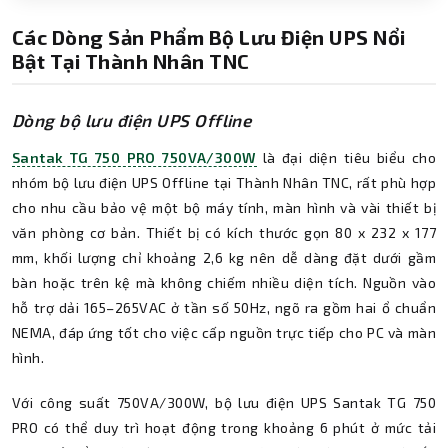
Các Dòng Sản Phẩm Bộ Lưu Điện UPS Nổi
Bật Tại Thành Nhân TNC
Dòng bộ lưu điện UPS Offline
Santak TG 750 PRO 750VA/300W
là đại diện tiêu biểu cho
nhóm bộ lưu điện UPS Offline tại Thành Nhân TNC, rất phù hợp
cho nhu cầu bảo vệ một bộ máy tính, màn hình và vài thiết bị
văn phòng cơ bản. Thiết bị có kích thước gọn 80 x 232 x 177
mm, khối lượng chỉ khoảng 2,6 kg nên dễ dàng đặt dưới gầm
bàn hoặc trên kệ mà không chiếm nhiều diện tích. Nguồn vào
hỗ trợ dải 165–265VAC ở tần số 50Hz, ngõ ra gồm hai ổ chuẩn
NEMA, đáp ứng tốt cho việc cấp nguồn trực tiếp cho PC và màn
hình.
Với công suất 750VA/300W, bộ lưu điện UPS Santak TG 750
PRO có thể duy trì hoạt động trong khoảng 6 phút ở mức tải