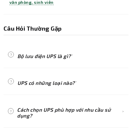
văn phòng, sinh viên
Câu Hỏi Thường Gặp
?
>
Bộ lưu điện UPS là gì?
UPS (Uninterruptible Power Supply) là thiết bị
cung cấp điện dự phòng tự động khi nguồn
?
>
UPS có những loại nào?
điện chính bị ngắt, giúp bảo vệ thiết bị khỏi
mất dữ liệu và hư hỏng.
UPS có ba loại chính: Offline (Standby), Line-
Interactive, và Online (Double Conversion), mỗi
Cách chọn UPS phù hợp với nhu cầu sử
?
>
loại có tính năng và mức độ bảo vệ khác nhau.
dụng?
Xác định công suất thiết bị cần bảo vệ, thời