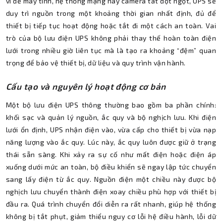
vì để máy tính, hệ thống mạng hay camera tắt đột ngột, UPS sẽ
duy trì nguồn trong một khoảng thời gian nhất định, đủ để
thiết bị tiếp tục hoạt động hoặc tắt đi một cách an toàn. Vai
trò của bộ lưu điện UPS không phải thay thế hoàn toàn điện
lưới trong nhiều giờ liên tục mà là tạo ra khoảng “đệm” quan
trọng để bảo vệ thiết bị, dữ liệu và quy trình vận hành.
Cấu tạo và nguyên lý hoạt động cơ bản
Một bộ lưu điện UPS thông thường bao gồm ba phần chính:
khối sạc và quản lý nguồn, ắc quy và bộ nghịch lưu. Khi điện
lưới ổn định, UPS nhận điện vào, vừa cấp cho thiết bị vừa nạp
năng lượng vào ắc quy. Lúc này, ắc quy luôn được giữ ở trạng
thái sẵn sàng. Khi xảy ra sự cố như mất điện hoặc điện áp
xuống dưới mức an toàn, bộ điều khiển sẽ ngay lập tức chuyển
sang lấy điện từ ắc quy. Nguồn điện một chiều này được bộ
nghịch lưu chuyển thành điện xoay chiều phù hợp với thiết bị
đầu ra. Quá trình chuyển đổi diễn ra rất nhanh, giúp hệ thống
không bị tắt phụt, giảm thiểu nguy cơ lỗi hệ điều hành, lỗi dữ