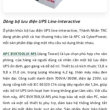
Dòng bộ lưu điện UPS Line-Interactive
Ở phân khúc bộ lưu điện UPS line-interactive, Thành Nhân TNC
đang phân phối cả hai thương hiệu lớn là APC và CyberPower,
mỗi sản phẩm đáp ứng một nhu cầu sử dụng khác nhau.
APC BVX700LUI-MS
(dạng Tower) là lựa chọn phù hợp cho văn
phòng, cửa hàng và người dùng cá nhân cần một bộ lưu điện
UPS ổn định, gọn gàng và dễ bố trí. Thiết bị có kích thước 13,8 x
9,8 x 31,0 cm, trọng lượng khoảng 4,2 kg, thân máy màu đen
hiện đại. Công suất danh định 700VA/360W, điện áp 230V, sử
dụng cổng kết nối IEC 60320 C14 cùng dây nguồn dài 1,2m, giúp
việc bố trí UPS linh hoạt hơn trong không gian làm việc. Với cấu
hình này, APC BVX700LUI-MS phù hợp bảo vệ một dàn PC, màn
hình và một số thiết bị phụ trợ, đảm bảo hệ thống không tắt
phụt khi mất điện hoặc sụt áp nhẹ. Sản phẩm được bảo hành