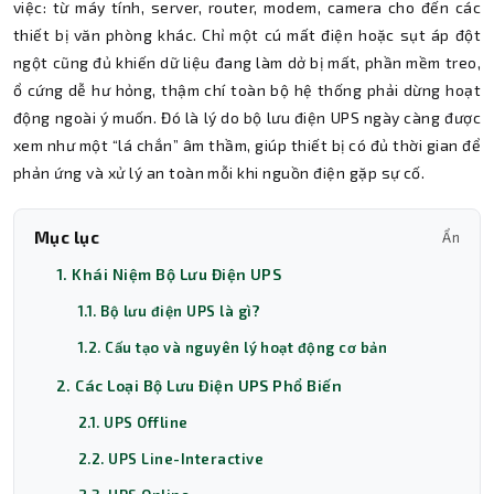
việc: từ máy tính, server, router, modem, camera cho đến các
thiết bị văn phòng khác. Chỉ một cú mất điện hoặc sụt áp đột
ngột cũng đủ khiến dữ liệu đang làm dở bị mất, phần mềm treo,
ổ cứng dễ hư hỏng, thậm chí toàn bộ hệ thống phải dừng hoạt
động ngoài ý muốn. Đó là lý do bộ lưu điện UPS ngày càng được
xem như một “lá chắn” âm thầm, giúp thiết bị có đủ thời gian để
phản ứng và xử lý an toàn mỗi khi nguồn điện gặp sự cố.
Mục lục
Ẩn
1. Khái Niệm Bộ Lưu Điện UPS
1.1. Bộ lưu điện UPS là gì?
1.2. Cấu tạo và nguyên lý hoạt động cơ bản
2. Các Loại Bộ Lưu Điện UPS Phổ Biến
2.1. UPS Offline
2.2. UPS Line-Interactive