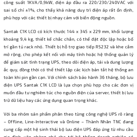
công suất 1KVA/0,9kW, điện áp đầu ra 220/230/240VAC với
sai số chỉ ±1%, cho thấy khả năng duy trì điện áp rất ổn định,
phù hợp với các thiết bị nhạy cảm với biến động nguồn.
Santak C1K LCD có kích thước 144 x 345 x 229 mm, khối lượng
khoảng 9,4 kg, thiết kế chắc chắn, có thể đặt độc lập hoặc bố
trí gần tủ rack nhỏ. Thiết bị hỗ trợ giao tiếp RS232 và khe cắm
mở rộng, cho phép kết nối với máy tính hoặc hệ thống quản lý
để giám sát tình trạng UPS, theo dõi điện áp, tải và dung lượng
ắc quy, đồng thời có thể thiết lập các kịch bản tắt hệ thống an
toàn khi pin gần cạn. Với chính sách bảo hành 36 tháng, bộ lưu
điện UPS Santak C1K LCD là lựa chọn phù hợp cho các đơn vị
muốn đầu tư nghiêm túc cho nguồn điện của server, thiết bị lưu
trữ dữ liệu hay các ứng dụng quan trọng khác.
Với ba nhóm sản phẩm phân theo từng công nghệ UPS rõ ràng
– Offline, Line-Interactive và Online – Thành Nhân TNC đang
cung cấp một hệ sinh thái bộ lưu điện UPS đáp ứng từ nhu cầu
gia đình, văn phòng nhỏ cho tới hệ thống doanh nghiệp có