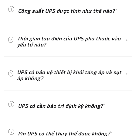
gian lưu điện mong muốn, và mức độ bảo vệ
?
>
Công suất UPS được tính như thế nào?
cần thiết (chống sụt áp, tăng áp, hoặc điện
sạch).
Công suất UPS được tính bằng tổng công suất
của các thiết bị cần bảo vệ, thường được đo
Thời gian lưu điện của UPS phụ thuộc vào
?
>
bằng VA (Volt-Ampere).
yếu tố nào?
Thời gian lưu điện phụ thuộc vào dung lượng
pin của UPS và công suất tiêu thụ của thiết bị
UPS có bảo vệ thiết bị khỏi tăng áp và sụt
?
>
được kết nối.
áp không?
UPS Line-Interactive và Online có thể ổn định
điện áp, bảo vệ thiết bị khỏi tăng áp và sụt áp,
?
>
UPS có cần bảo trì định kỳ không?
trong khi UPS Offline chỉ cung cấp điện dự
phòng.
Có, UPS cần bảo trì định kỳ, đặc biệt là kiểm
tra và thay thế pin để đảm bảo hiệu suất và
?
>
Pin UPS có thể thay thế được không?