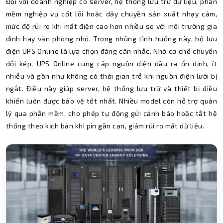
Đối với doanh nghiệp có server, hệ thống lưu trữ dữ liệu, phần
mềm nghiệp vụ cốt lõi hoặc dây chuyền sản xuất nhạy cảm,
mức độ rủi ro khi mất điện cao hơn nhiều so với môi trường gia
đình hay văn phòng nhỏ. Trong những tình huống này, bộ lưu
điện UPS Online là lựa chọn đáng cân nhắc. Nhờ cơ chế chuyển
đổi kép, UPS Online cung cấp nguồn điện đầu ra ổn định, ít
nhiễu và gần như không có thời gian trễ khi nguồn điện lưới bị
ngắt. Điều này giúp server, hệ thống lưu trữ và thiết bị điều
khiển luôn được bảo vệ tốt nhất. Nhiều model còn hỗ trợ quản
lý qua phần mềm, cho phép tự động gửi cảnh báo hoặc tắt hệ
thống theo kịch bản khi pin gần cạn, giảm rủi ro mất dữ liệu.