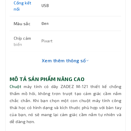
Cổng kết
USB
nối
Màu sắc
Đen
Chíp cảm
Pixart
biến
Kích
Xem thêm thông số
110 x 65 x 40 mm
thước
MÔ TẢ SẢN PHẨM NÂNG CAO
Khối
80 gms
lượng
Chuột
máy tính có dây ZADEZ M-121 thiết kế chống
thấm mồ hôi, không trơn trượt tạo cảm giác cầm nắm
chắc chắn. Khi bạn chọn một con chuột máy tính công
Bảo hành
12 tháng
thái học có hình dạng và kích thước phù hợp với bàn tay
của bạn, nó sẽ mang lại cảm giác cầm nắm tự nhiên và
dễ dàng hơn.