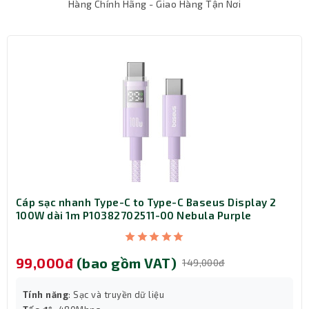
Hàng Chính Hãng - Giao Hàng Tận Nơi
Chuột
có dây ZADEZ M-121 có độ phân giải 1000 DPI,
định vị chính xác, để bạn có thể di chuyển chính xác đảm
bảo mang lại hiệu quả cao trong công việc
Cáp sạc nhanh Type-C to Type-C Baseus Display 2
100W dài 1m P10382702511-00 Nebula Purple
99,000đ
(bao gồm VAT)
149,000đ
Tính năng
: Sạc và truyền dữ liệu