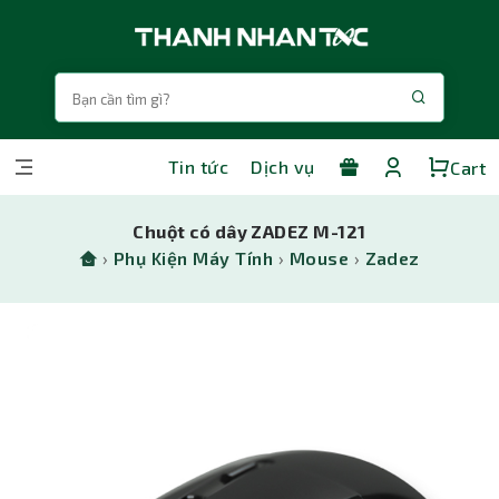
Tin tức
Dịch vụ
Cart
Chuột có dây ZADEZ M-121
›
Phụ Kiện Máy Tính
›
Mouse
›
Zadez