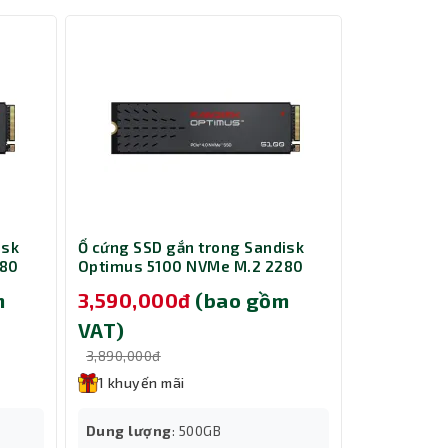
 người
n đại.
ý tưởng
isk
Ổ cứng SSD gắn trong Sandisk
Card Màn H
280
Optimus 5100 NVMe M.2 2280
B580 Miles
500GB SDSP51500GAN-000E0
m
3,590,000đ
(bao gồm
9,690,0
VAT)
VAT)
3,890,000đ
10,000,000
1 khuyến mãi
1 khuyến
Dung lượng
: 500GB
Tính năng