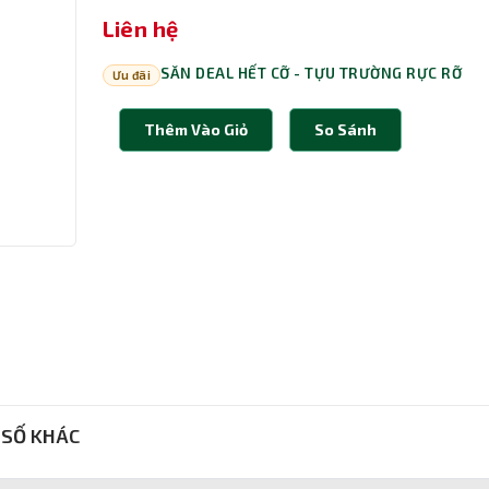
Liên hệ
SĂN DEAL HẾT CỠ - TỰU TRƯỜNG RỰC RỠ
Ưu đãi
Thêm Vào Giỏ
So Sánh
SỐ KHÁC