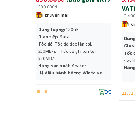
890,000đ
VAT
1 khuyến mãi
3,49
1 k
Dung lượng
: 120GB
Giao tiếp
: Sata
Dung
Tốc độ
: Tốc độ đọc lên tới:
Giao
550MB/s - Tốc độ ghi lên tới:
Tốc 
520MB/s
450M
Hãng sản xuất
: Apacer
Hãng
Bộ Nhớ Cache Lớn
Hệ điều hành hỗ trợ
: Windows
Với bộ nhớ cache lên đến 30MB, CPU i9 12900KF n
của hệ thống.
Hỗ Trợ Bộ Nhớ DDR4 và DDR5
CPU Intel Core i9 này hỗ trợ cả DDR4 và DDR5, 
hiệu suất hệ thống.
Khả Năng Tương Thích và Độ Ổn Định
Với kiến trúc tiên tiến và khả năng tương thích 
Lựa chọn hoàn hảo cho những người 