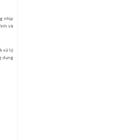
ng nhịp
rình và
à xử lý
g dụng