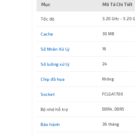
Mục
Mô Tả Chi Tiết
Tốc độ
3.20 GHz - 5.20 
Cache
30 MB
Số Nhân Xử Lý
16
Số luồng xử lý
24
Chip đồ họa
Không
Socket
FCLGA1700
Bộ nhớ hỗ trợ
DDR4, DDR5
Bảo hành
36 tháng