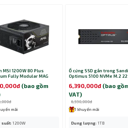
ười đam mê công nghệ, những game thủ chuyên nghiệp, hay những
 ổn định.
 nhiệm, được thiết kế để đáp ứng mọi nhu cầu của người dùng hiệ
và khả năng tương thích đa dạng, CPU chính hãng là một lựa chọn l
 MSI 1200W 80 Plus
Ổ cứng SSD gắn trong Sand
num Fully Modular MAG
Optimus 5100 NVMe M.2 2
PLS PCIE5
1TB SDSP51100TAN-000E0
90,000đ
(bao gồm
6,390,000đ
(bao gồ
)
VAT)
0,000đ
6,590,000đ
huyến mãi
1 khuyến mãi
 suất
: 1200W
Dung lượng
: 1TB