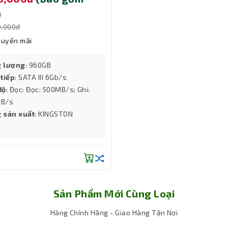
)
0,000đ
huyến mãi
 lượng
: 960GB
 tiếp
: SATA III 6Gb/s
độ
: Đọc: Đọc: 500MB/s; Ghi:
B/s
 sản xuất
: KINGSTON
ày giúp tối ưu hóa việc truy cập dữ liệu và cải thiện hiệu suất t
cho phép bạn tận dụng các công nghệ bộ nhớ tiên tiến nhất để tối
Sản Phẩm Mới Cùng Loại
Hàng Chính Hãng - Giao Hàng Tận Nơi
cao, CPU này đảm bảo hoạt động ổn định trên mọi hệ thống.
đam mê công nghệ