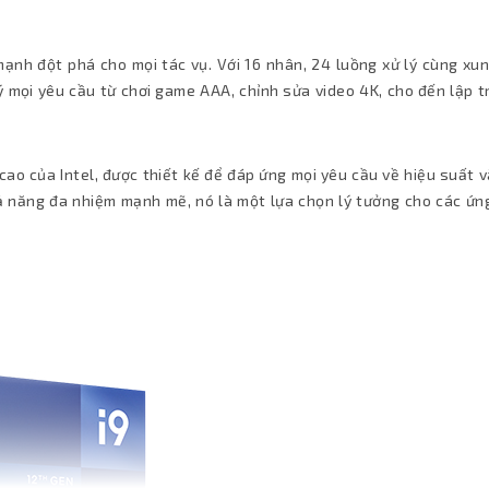
mạnh đột phá cho mọi tác vụ. Với 16 nhân, 24 luồng xử lý cùng xu
ý mọi yêu cầu từ chơi game AAA, chỉnh sửa video 4K, cho đến lập t
ao của Intel, được thiết kế để đáp ứng mọi yêu cầu về hiệu suất v
hả năng đa nhiệm mạnh mẽ, nó là một lựa chọn lý tưởng cho các ứn