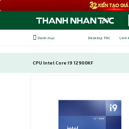
Danh mục
Desktop TNC
Linh 
CPU Intel Core I9 12900KF