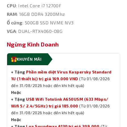
CPU
: Intel Core i7 12700F
RAM
: 16GB DDR4 3200Mhz
Ổ cứng
: 500GB SSD NVME NV3
VGA
: DUAL-RTX4060-O8G
Ngừng Kinh Doanh
KHUYẾN MÃI
+ Tặng
Phần mềm diệt Virus Kaspersky Standard
1U (1 thiết bị) trị giá 169.000 VND
(Từ 01/08/2026
đến 31/08/2026 hoặc đến khi hết quà)
Hoặc
+ Tặng
USB Wifi Totolink A650USM (633 Mbps/
Wifi 5/ 2.4/5GHz) trị giá 185.000
(Từ 01/08/2026
đến 31/08/2026 hoặc đến khi hết quà)
Hoặc
+ Tặng
Loa Soundmax A130 trị giá 209.000
(Từ