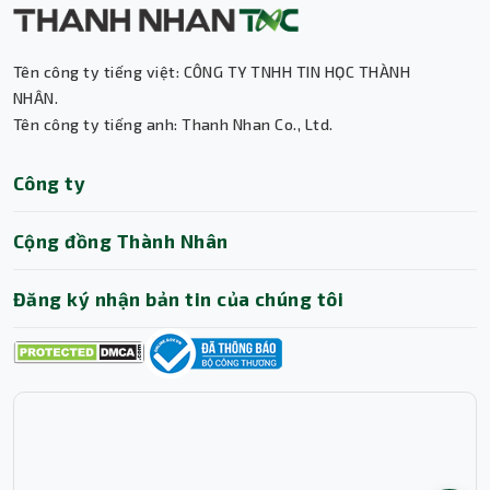
Mời bạn ghé ngay Thành Nhân TNC để chọn mua dòng
Thành Nhân TNC
máy bộ Gaming ưng ý do chính đội ngũ kỹ thuật TNC xây
Trợ lý AI • Phản hồi tức thì
dựng cấu hình. Hoặc liên hệ qua Hotline: 1900 6078 để
Tên công ty tiếng việt: CÔNG TY TNHH TIN HỌC THÀNH
được chúng tôi tư vấn thêm về sản phẩm nhé!
NHÂN.
Tên công ty tiếng anh: Thanh Nhan Co., Ltd.
Công ty
Cộng đồng Thành Nhân
Đăng ký nhận bản tin của chúng tôi