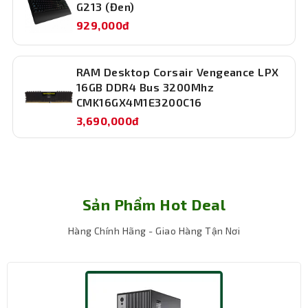
G213 (Đen)
929,000đ
Hiệu năng đỉnh cao, vượt trội
RAM Desktop Corsair Vengeance LPX
16GB DDR4 Bus 3200Mhz
Máy bộ TNC Gaming 12700F được trang bị vi xử lý Intel
CMK16GX4M1E3200C16
Core i7-12700F với 12 nhân 20 luồng, tốc độ tối đa lên tới
3,690,000đ
4.90 GHz, tự tin xử lý mượt mà mọi tựa game và tác vụ đồ
họa cao cấp. Khả năng đa nhiệm xuất sắc của chip i7-
12700F giúp người dùng trải nghiệm các tựa game nặng
hoặc phần mềm sáng tạo đòi hỏi hiệu năng CPU cao mà
không gặp trở ngại.
Sản Phẩm Hot Deal
TNC Gaming 12700F được tích hợp card màn hình NVIDIA
RTX 4060 8GB phiên bản OC, cho phép xử lý các game
Hàng Chính Hãng - Giao Hàng Tận Nơi
3D, đồ họa phức tạp và các phần mềm thiết kế một cách
mượt mà. RTX 4060 còn hỗ trợ công nghệ Ray Tracing,
mang lại hình ảnh chân thực và sống động, cùng với
DLSS giúp tăng hiệu suất và độ phân giải mà không làm