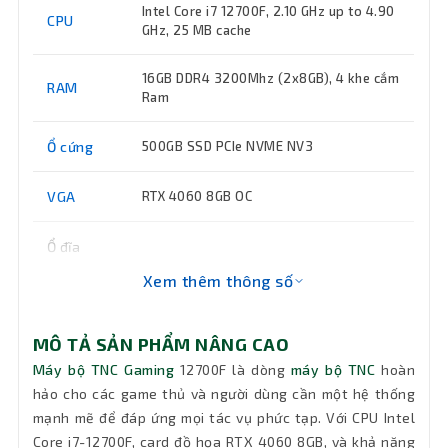
Intel Core i7 12700F, 2.10 GHz up to 4.90
CPU
GHz, 25 MB cache
16GB DDR4 3200Mhz (2x8GB), 4 khe cắm
RAM
Ram
Ổ cứng
500GB SSD PCIe NVME NV3
VGA
RTX 4060 8GB OC
Ổ đĩa
quang
Không DVD
Xem thêm thông số
(DVD)
Keyboard
Không đi kèm
MÔ TẢ SẢN PHẨM NÂNG CAO
Máy bộ TNC Gaming
12700F là dòng
máy bộ TNC
hoàn
Phân loại
Thùng Mid Tower
hảo cho các game thủ và người dùng cần một hệ thống
mạnh mẽ để đáp ứng mọi tác vụ phức tạp. Với CPU Intel
Cổng
Core i7-12700F, card đồ họa RTX 4060 8GB, và khả năng