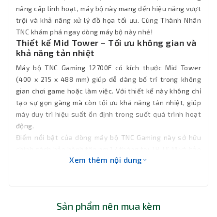
1 x HDMI 2.1, 1 x Displayport 1.4
xuất hình
nâng cấp linh hoạt, máy bộ này mang đến hiệu năng vượt
trội và khả năng xử lý đồ họa tối ưu. Cùng Thành Nhân
2 x USB 3.2 Gen 2, 2 x USB 3.2 Gen 1, 2 x
TNC khám phá ngay dòng máy bộ này nhé!
Cổng kết
USB 2.0, 1 x Audio in/out x 1 (HD Audio),
Thiết kế Mid Tower – Tối ưu không gian và
nối
1 x LAN 2.5Gb
khả năng tản nhiệt
Máy bộ TNC Gaming 12700F có kích thước Mid Tower
OS
Free Dos
(400 x 215 x 488 mm) giúp dễ dàng bố trí trong không
gian chơi game hoặc làm việc. Với thiết kế này không chỉ
Bảo hành tận nơi 12 tháng trong vòng
Hỗ trợ
tạo sự gọn gàng mà còn tối ưu khả năng tản nhiệt, giúp
bán kính 15km
máy duy trì hiệu suất ổn định trong suốt quá trình hoạt
động.
Kích
400 mm x 215 mm x 488 mm (HxWxD)
Điểm nổi bật của dòng máy bộ TNC Gaming này sở hữu
thước
chính sách bảo hành tận nơi 12 tháng tại TP. HCM và bảo
Xem thêm nội dung
hành chính hãng lên đến 36 tháng. Bạn hoàn toàn yên
Bảo hành
36 tháng
tâm sử dụng mà không phải lo lắng về các vấn đề kỹ
thuật phát sinh.
Sản phẩm nên mua kèm