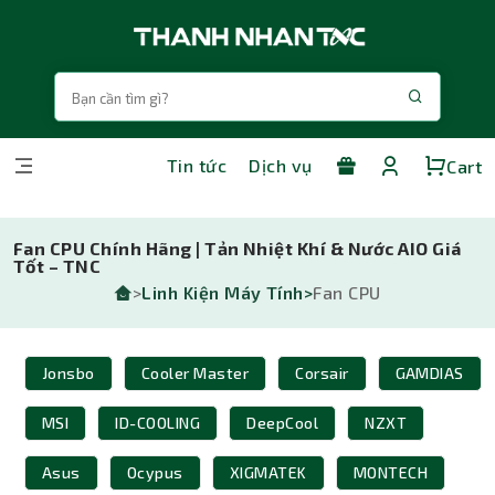
Tin tức
Dịch vụ
Cart
Fan CPU Chính Hãng | Tản Nhiệt Khí & Nước AIO Giá
Tốt – TNC
>
Linh Kiện Máy Tính>
Fan CPU
Jonsbo
Cooler Master
Corsair
GAMDIAS
MSI
ID-COOLING
DeepCool
NZXT
Asus
Ocypus
XIGMATEK
MONTECH