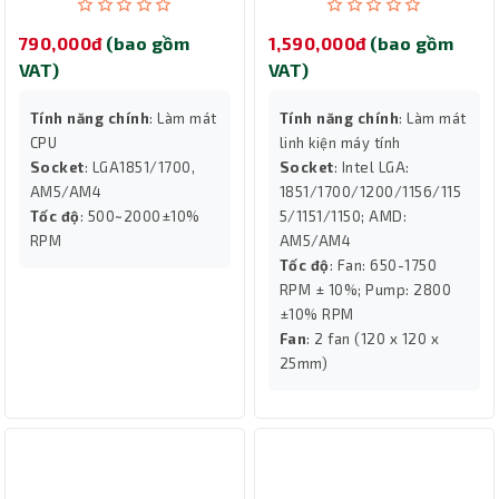
ARGB (Black)
790,000đ
(bao gồm
1,590,000đ
(bao gồm
VAT)
VAT)
Tính năng chính
: Làm mát
Tính năng chính
: Làm mát
CPU
linh kiện máy tính
Socket
: LGA1851/1700,
Socket
: Intel LGA:
AM5/AM4
1851/1700/1200/1156/115
Tốc độ
: 500~2000±10%
5/1151/1150; AMD:
RPM
AM5/AM4
Tốc độ
: Fan: 650-1750
RPM ± 10%; Pump: 2800
±10% RPM
Fan
: 2 fan (120 x 120 x
25mm)