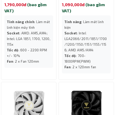
1,790,000đ
(bao gồm
1,090,000đ
(bao gồm
VAT)
VAT)
Tính năng chính
: Làm mát
Tính năng
: Làm mát linh
linh kiện máy tính
kiện
Socket
: AMD: AM5,AM4;
Socket
: Intel
Intel: LGA 1851, 1700, 1200,
LGA2066/2011/1851/1700
115x
/1200/1150/1151/1155/115
Tốc độ
: 600 - 2200 RPM
6; AMD AM5/AM4
+/- 10%
Tốc độ
: 700-
Fan
: 2 x Fan 120mm
1800RPM(PWM)
Fan
: 2 x 120mm fan