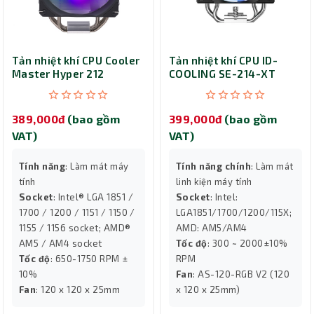
Tản nhiệt khí CPU Cooler
Tản nhiệt khí CPU ID-
Master Hyper 212
COOLING SE-214-XT
Spectrum V3
ARGB V2 Black
389,000đ
(bao gồm
399,000đ
(bao gồm
VAT)
VAT)
Tính năng
: Làm mát máy
Tính năng chính
: Làm mát
tính
linh kiện máy tính
Socket
: Intel® LGA 1851 /
Socket
: Intel:
1700 / 1200 / 1151 / 1150 /
LGA1851/1700/1200/115X;
1155 / 1156 socket; AMD®
AMD: AM5/AM4
AM5 / AM4 socket
Tốc độ
: 300 ~ 2000±10%
Tốc độ
: 650-1750 RPM ±
RPM
10%
Fan
: AS-120-RGB V2 (120
Fan
: 120 x 120 x 25mm
x 120 x 25mm)