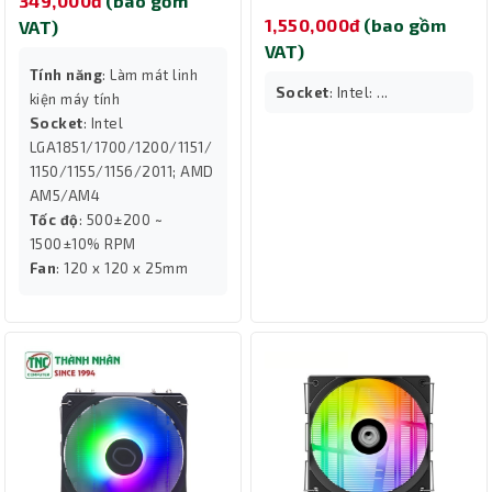
349,000đ
(bao gồm
1,550,000đ
(bao gồm
VAT)
VAT)
Tính năng
: Làm mát linh
Socket
: Intel: ...
kiện máy tính
Socket
: Intel
LGA1851/1700/1200/1151/
1150/1155/1156/2011; AMD
AM5/AM4
Tốc độ
: 500±200 ~
1500±10% RPM
Fan
: 120 x 120 x 25mm