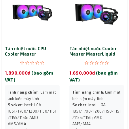
Tản nhiệt nước CPU
Tản nhiệt nước Cooler
Cooler Master
Master MasterLiquid
MasterLiquid 360 Core
240 Core Nex ARGB Black
Nex ARGB Black
1,890,000đ
(bao gồm
1,690,000đ
(bao gồm
VAT)
VAT)
Tính năng chính
: Làm mát
Tính năng chính
: Làm mát
linh kiện máy tính
linh kiện máy tính
Socket
: Intel: LGA
Socket
: Intel: LGA
1851/1700/1200/1150/1151
1851/1700/1200/1150/1151
/1155/1156; AMD
/1155/1156; AMD
AM5/AM4
AM5/AM4