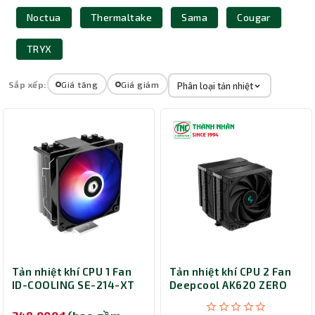
Noctua
Thermaltake
Sama
Cougar
TRYX
Sắp xếp:
Giá tăng
Giá giảm
Phân loại tản nhiệt
Tản nhiệt khí CPU 1 Fan
Tản nhiệt khí CPU 2 Fan
ID-COOLING SE-214-XT
Deepcool AK620 ZERO
2011 RGB Black
DARK