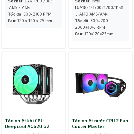
Socket
: LGA 1700 / 1851;
Socket
: Intel
AM5 / AM4
LGA1851/1700/1200/115X
Tốc độ
: 500-2100 RPM
; AMD AM5/AM4
Fan
: 120 x 120 x 25 mm
Tốc độ
: 300±200 ~
2000±10% RPM
Fan
: 120×120×25mm
Tản nhiệt khí CPU
Tản nhiệt nước CPU 2 Fan
Deepcool AG620 G2
Cooler Master
ARGB
MasterLiquid 240 Core II