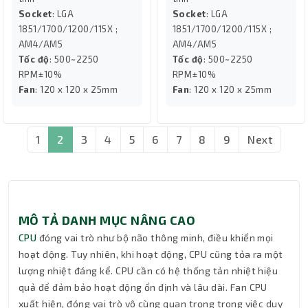
Socket
: LGA
Socket
: LGA
1851/1700/1200/115X ;
1851/1700/1200/115X ;
AM4/AM5
AM4/AM5
Tốc độ
: 500~2250
Tốc độ
: 500~2250
RPM±10%
RPM±10%
Fan
: 120 x 120 x 25mm
Fan
: 120 x 120 x 25mm
1
2
3
4
5
6
7
8
9
Next
MÔ TẢ DANH MỤC NÂNG CAO
CPU
đóng vai trò như bộ não thông minh, điều khiển mọi
hoạt động. Tuy nhiên, khi hoạt động, CPU cũng tỏa ra một
lượng nhiệt đáng kể. CPU cần có hệ thống tản nhiệt hiệu
quả để đảm bảo hoạt động ổn định và lâu dài. Fan CPU
xuất hiện, đóng vai trò vô cùng quan trọng trong việc duy