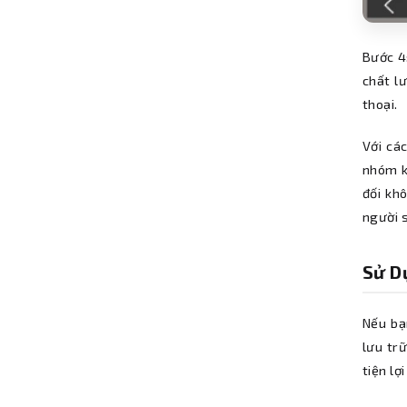
Bước 4:
chất l
thoại.
Với cá
nhóm kí
đối kh
người s
Sử D
Nếu bạ
lưu tr
tiện lợ