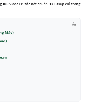
g lưu video FB sắc nét chuẩn HD 1080p chỉ trong
Ẩn
òng Máy)
oid)
ve.vn
k