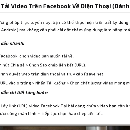
 Tải Video Trên Facebook Về Điện Thoại (Dàn
ương pháp trực tuyến này, bạn có thể thực hiện trên bất kỳ dòn
bị Android) mà không cần phải cài đặt thêm ứng dụng làm nặng má
 dẫn nhanh:
acebook, chọn video bạn muốn tải về.
 nút Chia sẻ > Chọn Sao chép liên kết (URL).
rình duyệt web trên điện thoại và truy cập Fsave.net.
URL vào ô trống > Nhấn Tải xuống > Chọn chất lượng video mong m
dẫn chi tiết từng bước:
 Lấy link (URL) video Facebook Tại bài đăng chứa video bạn cần l
ưới cùng màn hình > Tiếp tục chọn Sao chép liên kết.