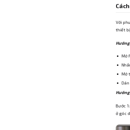
Cách
Với ph
thiết 
Hướng
Mở F
Nhấn
Mở t
Dán 
Hướng 
Bước 1:
ở góc d