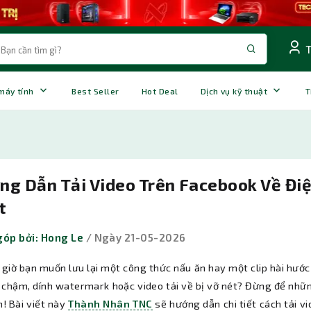
 máy tính
Best Seller
Hot Deal
Dịch vụ kỹ thuật
T
ng Dẫn Tải Video Trên Facebook Về Đi
t
óp bởi: Hong Le
/ Ngày 21-05-2026
 giờ bạn muốn lưu lại một công thức nấu ăn hay một clip hài hước
á chậm, dính watermark hoặc video tải về bị vỡ nét? Đừng để nhữ
n! Bài viết này
Thành Nhân TNC
sẽ hướng dẫn chi tiết cách tải v