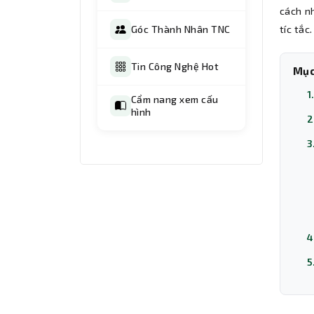
cách n
Góc Thành Nhân TNC
tíc tắc.
Tin Công Nghệ Hot
Mục
1
Cẩm nang xem cấu
hình
2
3
4
5