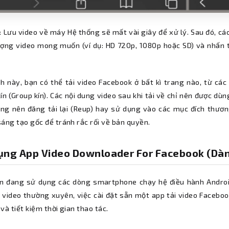
 Lưu video về máy Hệ thống sẽ mất vài giây để xử lý. Sau đó, các
ượng video mong muốn (ví dụ: HD 720p, 1080p hoặc SD) và nhấn tả
ch này, bạn có thể tải video Facebook ở bất kì trang nào, từ cá
n (Group kín). Các nội dung video sau khi tải về chỉ nên được dù
ông nên đăng tải lại (Reup) hay sử dụng vào các mục đích thươn
áng tạo gốc để tránh rắc rối về bản quyền.
ụng App Video Downloader For Facebook (Dàn
n đang sử dụng các dòng smartphone chạy hệ điều hành Android
ữ video thường xuyên, việc cài đặt sẵn một app tải video Facebo
i và tiết kiệm thời gian thao tác.