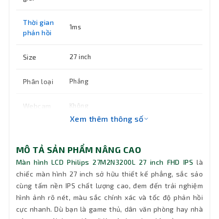
Thời gian
1ms
phản hồi
Size
27 inch
Phân loại
Phẳng
Webcam
Không
Xem thêm thông số
Âm thanh
Không loa
MÔ TẢ SẢN PHẨM NÂNG CAO
Độ tương
1000:1
Màn hình LCD Philips 27M2N3200L 27 inch FHD IPS
là
phản
chiếc màn hình 27 inch sở hữu thiết kế phẳng, sắc sảo
cùng tấm nền IPS chất lượng cao, đem đến trải nghiệm
Cổng kết
1 x HDMI 2.0, 1 x DisplayPort 1.4
hình ảnh rõ nét, màu sắc chính xác và tốc độ phản hồi
nối
cực nhanh. Dù bạn là game thủ, dân văn phòng hay nhà