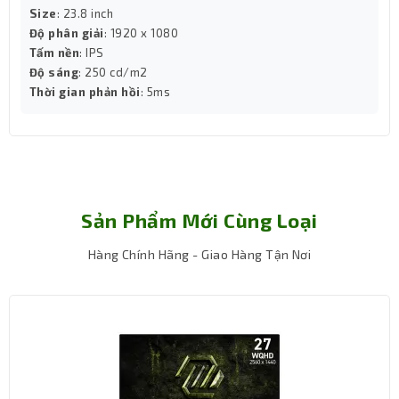
Size
: 23.8 inch
Độ phân giải
: 1920 x 1080
Tấm nền
: IPS
Độ sáng
: 250 cd/m2
Thời gian phản hồi
: 5ms
Sản Phẩm Mới Cùng Loại
Hàng Chính Hãng - Giao Hàng Tận Nơi
Kết nối linh hoạt – HDMI và DisplayPort
tiện dụng