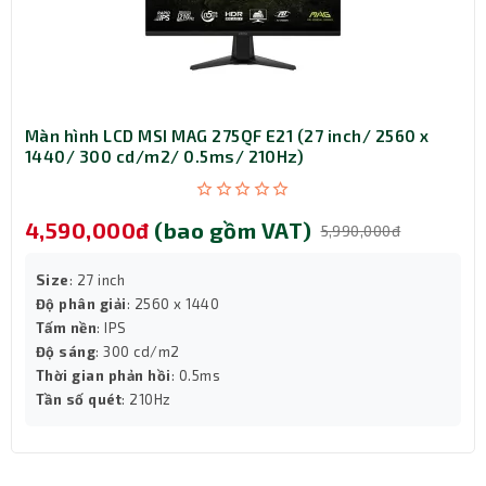
Màn hình vi tính
Philips 27M2N3200L được trang bị 2
cổng kết nối gồm:
1 x HDMI 2.0: phổ biến, dễ kết nối với laptop,
PC, đầu phát.
1 x DisplayPort 1.4: hỗ trợ truyền tải hình ảnh
Màn hình LCD MSI MAG 275QF E21 (27 inch/ 2560 x
chất lượng cao, đặc biệt hữu ích khi kết nối
1440/ 300 cd/m2/ 0.5ms/ 210Hz)
với card đồ họa rời hoặc thiết bị cao cấp.
4,590,000đ
(bao gồm VAT)
5,990,000đ
Size
: 27 inch
Độ phân giải
: 2560 x 1440
Tấm nền
: IPS
Độ sáng
: 300 cd/m2
Thời gian phản hồi
: 0.5ms
Tần số quét
: 210Hz