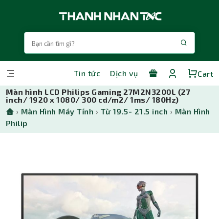
Tin tức
Dịch vụ
Cart
Màn hình LCD Philips Gaming 27M2N3200L (27
inch/ 1920 x 1080/ 300 cd/m2/ 1ms/ 180Hz)
›
Màn Hình Máy Tính
›
Từ 19.5- 21.5 inch
›
Màn Hình
Philip