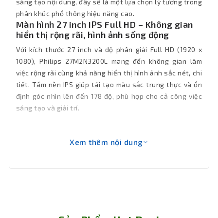
sáng tạo nội dung, đây sẽ là một lựa chọn lý tưởng trong
Màu sắc
Đen
phân khúc phổ thông hiệu năng cao.
Màn hình 27 inch IPS Full HD – Không gian
Phụ kiện
hiển thị rộng rãi, hình ảnh sống động
Full box
kèm theo
Với kích thước 27 inch và độ phân giải Full HD (1920 x
1080), Philips 27M2N3200L mang đến không gian làm
Số màu
16.7 triệu
việc rộng rãi cùng khả năng hiển thị hình ảnh sắc nét, chi
hiển thị
tiết. Tấm nền IPS giúp tái tạo màu sắc trung thực và ổn
định góc nhìn lên đến 178 độ, phù hợp cho cả công việc
Góc nhìn
178º (Ngang) / 178º (Dọc)
sáng tạo và giải trí.
Độ sáng
300 cd/m2
Xem thêm nội dung
Công
HDR 10, Anti-glare
nghệ
Tần số
180Hz
quét
Tấm nền
IPS