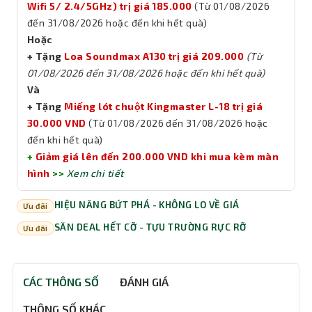
Wifi 5/ 2.4/5GHz) trị giá 185.000
(Từ 01/08/2026
đến 31/08/2026 hoặc đến khi hết quà)
Hoặc
+ Tặng
Loa Soundmax A130 trị giá 209.000
(Từ
01/08/2026 đến 31/08/2026 hoặc đến khi hết quà)
Và
+ Tặng
Miếng lót chuột Kingmaster L-18 trị giá
30.000 VND
(Từ 01/08/2026 đến 31/08/2026 hoặc
đến khi hết quà)
+
Giảm giá lên đến 200.000 VND khi mua kèm màn
hình
>>
Xem chi tiết
HIỆU NĂNG BỨT PHÁ - KHÔNG LO VỀ GIÁ
Ưu đãi
SĂN DEAL HẾT CỠ - TỰU TRƯỜNG RỰC RỠ
Ưu đãi
CÁC THÔNG SỐ
ĐÁNH GIÁ
THÔNG SỐ KHÁC