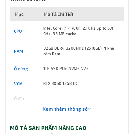
Mục
Mô Tả Chi Tiết
Intel Core i7 14700F, 2.1 GHz up to 5.4
CPU
GHz, 33 MB cache
32GB DDR4 3200Mhz (2x16GB), 4 khe
RAM
cắm Ram
Ổ cứng
1TB SSD PCIe NVME NV3
VGA
RTX 3060 12GB OC
Ổ đĩa
quang
Không DVD
Xem thêm thông số
(DVD)
Keyboard
Không bao gồm
MÔ TẢ SẢN PHẨM NÂNG CAO