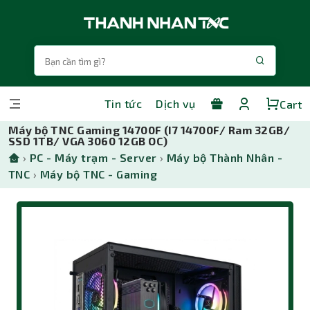
Tin tức
Dịch vụ
Cart
Máy bộ TNC Gaming 14700F (I7 14700F/ Ram 32GB/
SSD 1TB/ VGA 3060 12GB OC)
›
PC - Máy trạm - Server
›
Máy bộ Thành Nhân -
TNC
›
Máy bộ TNC - Gaming