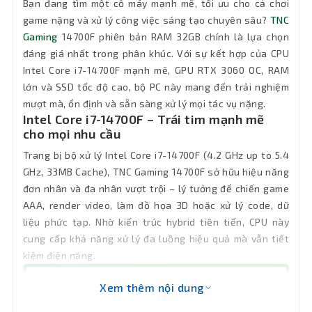
Bạn đang tìm một cỗ máy mạnh mẽ, tối ưu cho cả chơi
Wifi
Chưa có sẵn (có thể gắn thêm)
game nặng và xử lý công việc sáng tạo chuyên sâu?
TNC
Gaming
14700F phiên bản RAM 32GB chính là lựa chọn
Kết nối
đáng giá nhất trong phân khúc. Với sự kết hợp của CPU
1 x RJ-45
mạng LAN
Intel Core i7-14700F mạnh mẽ, GPU RTX 3060 OC, RAM
lớn và SSD tốc độ cao, bộ PC này mang đến trải nghiệm
Bluetooth
Chưa có sẵn (có thể gắn thêm)
mượt mà, ổn định và sẵn sàng xử lý mọi tác vụ nặng.
Intel Core i7-14700F – Trái tim mạnh mẽ
cho mọi nhu cầu
Phân loại
Thùng Mid Tower
Trang bị bộ xử lý Intel Core i7-14700F (4.2 GHz up to 5.4
Cổng xuất
GHz, 33MB Cache), TNC Gaming 14700F sở hữu hiệu năng
1 x HDMI 2.1, 3 x Displayport 1.4a
hình
đơn nhân và đa nhân vượt trội – lý tưởng để chiến game
AAA, render video, làm đồ họa 3D hoặc xử lý code, dữ
2 x USB 3.2 Gen 2, 2 x USB 3.2 Gen 1, 2 x
liệu phức tạp. Nhờ kiến trúc hybrid tiên tiến, CPU này
Cổng kết
USB 2.0, 1 x PS/2 Keyboard/Mouse
cung cấp khả năng xử lý đa luồng hiệu quả mà vẫn tiết
combo, 1 x HDMI, 1 x DisplayPort, 3 x
nối
kiệm điện năng.
Audio jacks, 1 x LAN 2.5Gb
Xem thêm nội dung
OS
Free Dos