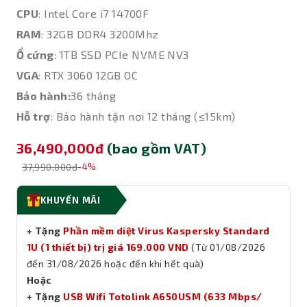
CPU
: Intel Core i7 14700F
RAM
: 32GB DDR4 3200Mhz
Ổ cứng
: 1TB SSD PCIe NVME NV3
VGA
: RTX 3060 12GB OC
Bảo hành:
36 tháng
Hỗ trợ
: Bảo hành tận nơi 12 tháng (≤15km)
36,490,000đ
(bao gồm VAT)
37,990,000đ
-4%
KHUYẾN MÃI
+ Tặng
Phần mềm diệt Virus Kaspersky Standard
1U (1 thiết bị) trị giá 169.000 VND
(Từ 01/08/2026
đến 31/08/2026 hoặc đến khi hết quà)
Hoặc
+ Tặng
USB Wifi Totolink A650USM (633 Mbps/