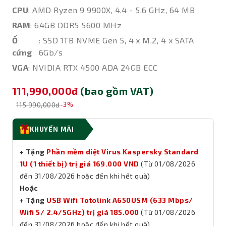
CPU
: AMD Ryzen 9 9900X, 4.4 - 5.6 GHz, 64 MB
RAM
: 64GB DDR5 5600 MHz
Ổ
: SSD 1TB NVME Gen 5, 4 x M.2, 4 x SATA
cứng
6Gb/s
VGA
: NVIDIA RTX 4500 ADA 24GB ECC
111,990,000đ
(bao gồm VAT)
115,990,000đ
-3%
KHUYẾN MÃI
+ Tặng
Phần mềm diệt Virus Kaspersky Standard
1U (1 thiết bị) trị giá 169.000 VND
(Từ 01/08/2026
đến 31/08/2026 hoặc đến khi hết quà)
Hoặc
+ Tặng
USB Wifi Totolink A650USM (633 Mbps/
Wifi 5/ 2.4/5GHz) trị giá 185.000
(Từ 01/08/2026
đến 31/08/2026 hoặc đến khi hết quà)