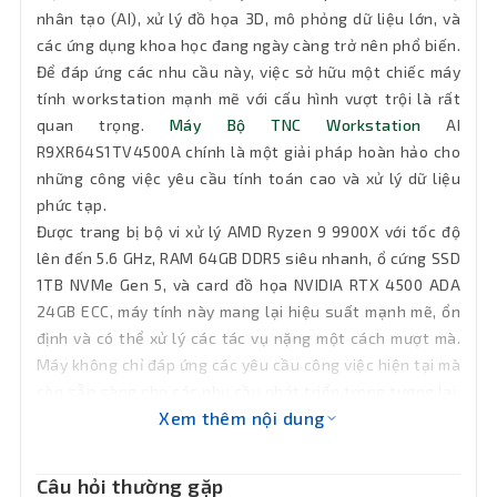
nhân tạo (AI), xử lý đồ họa 3D, mô phỏng dữ liệu lớn, và
Kết nối
1 x RJ-45, Realtek 2.5GbE LAN chip (2.5
các ứng dụng khoa học đang ngày càng trở nên phổ biến.
Gbps/1 Gbps/100 Mbps)
mạng LAN
Để đáp ứng các nhu cầu này, việc sở hữu một chiếc máy
tính workstation mạnh mẽ với cấu hình vượt trội là rất
Bluetooth
v5.4
quan trọng.
Máy Bộ TNC Workstation
AI
R9XR64S1TV4500A chính là một giải pháp hoàn hảo cho
Phân loại
Full Tower
những công việc yêu cầu tính toán cao và xử lý dữ liệu
phức tạp.
Được trang bị bộ vi xử lý AMD Ryzen 9 9900X với tốc độ
Cổng xuất
2 x USB4® USB Type-C (DisplayPort), 1 x
HDMI
hình
lên đến 5.6 GHz, RAM 64GB DDR5 siêu nhanh, ổ cứng SSD
1TB NVMe Gen 5, và card đồ họa NVIDIA RTX 4500 ADA
2 x USB4® USB Type-C® ports
24GB ECC, máy tính này mang lại hiệu suất mạnh mẽ, ổn
(DisplayPort (Note)), 2 x USB 3.2 Gen 2
định và có thể xử lý các tác vụ nặng một cách mượt mà.
Type-A (red), 4 x USB 3.2 Gen 1 , 4 x USB
Cổng kết
Máy không chỉ đáp ứng các yêu cầu công việc hiện tại mà
2.0/1.1 ports, 1 x optical S/PDIF Out, 2 x
nối
còn sẵn sàng cho các nhu cầu phát triển trong tương lai.
audio jacks, 1 x Q-Flash Plus button, 1 x
HDMI port (Note), 2 x antenna
Xem thêm nội dung
Bài viết này sẽ đi vào chi tiết các tính năng nổi bật, cấu
connectors (2T2R)
hình và ứng dụng của Máy Bộ TNC Workstation AI
R9XR64S1TV4500A, giúp bạn hiểu rõ lý do tại sao sản
Câu hỏi thường gặp
OS
Free Dos