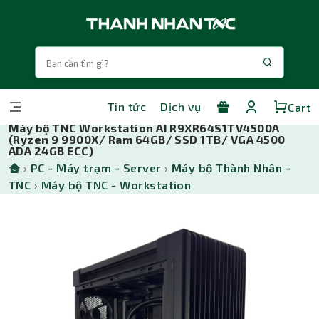
Tin tức
Dịch vụ
Cart
Máy bộ TNC Workstation AI R9XR64S1TV4500A
(Ryzen 9 9900X/ Ram 64GB/ SSD 1TB/ VGA 4500
ADA 24GB ECC)
›
PC - Máy trạm - Server
›
Máy bộ Thành Nhân -
TNC
›
Máy bộ TNC - Workstation