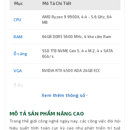
Mục
Mô Tả Chi Tiết
AMD Ryzen 9 9900X, 4.4 - 5.6 GHz, 64
CPU
MB
RAM
64GB DDR5 5600 MHz, 4 khe cắm Ram
SSD 1TB NVME Gen 5, 4 x M.2, 4 x SATA
Ổ cứng
6Gb/s
VGA
NVIDIA RTX 4500 ADA 24GB ECC
Ổ đĩa
quang
Không DVD
Xem thêm thông số
(DVD)
Keyboard
Không đi kèm
MÔ TẢ SẢN PHẨM NÂNG CAO
Trong thế giới công nghệ ngày nay, các công việc đòi hỏi
Wifi
Wi-Fi 7
hiệu suất tính toán cực kỳ cao như phát triển trí tuệ