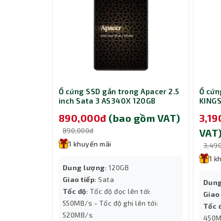
Ổ cứng SSD gắn trong Apacer 2.5
Ổ cứn
inch Sata 3 AS340X 120GB
KING
AP120GAS340XC-1
890,000đ
(bao gồm VAT)
3,1
890,000đ
VAT
1 khuyến mãi
3,49
1 k
Dung lượng
: 120GB
Giao tiếp
: Sata
Dung
Tốc độ
: Tốc độ đọc lên tới:
Giao
550MB/s - Tốc độ ghi lên tới:
Tốc 
520MB/s
450M