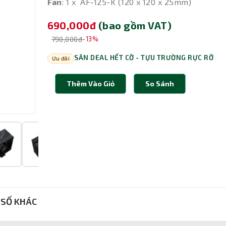
Fan
: 1 x AF-125-K (120 x 120 x 25mm)
690,000đ
(bao gồm VAT)
790,000đ
-13%
SĂN DEAL HẾT CỠ - TỰU TRƯỜNG RỰC RỠ
Ưu đãi
Thêm Vào Giỏ
So Sánh
SỐ KHÁC