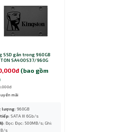
g SSD gắn trong 960GB
STON SA400S37/960G
90,000đ
(bao gồm
)
0,000đ
huyến mãi
 lượng
: 960GB
 tiếp
: SATA III 6Gb/s
độ
: Đọc: Đọc: 500MB/s; Ghi:
B/s