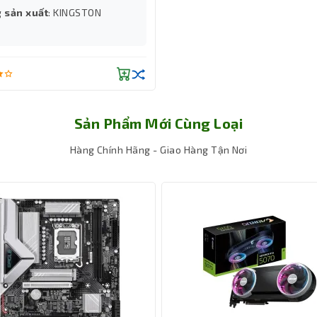
 sản xuất
: KINGSTON
4 heatpipe bằng đồng kích thước Φ6mm tiếp xúc trực tiếp với CP
, khả năng dẫn nhiệt từ bề mặt CPU lên bộ lá tản nhanh hơn, giảm
Sản Phẩm Mới Cùng Loại
500 đến 2000 ±10% RPM, mang đến lưu lượng gió lên đến 78.25 CFM
 Nhờ đó, CPU vẫn duy trì nhiệt độ thấp ngay cả khi render 3D, chi
Hàng Chính Hãng - Giao Hàng Tận Nơi
 đa nhân. Độ ồn tối đa chỉ 29.85dB(A), giúp hệ thống hoạt động 
ờng làm việc hoặc học tập yêu cầu yên tĩnh.
ệt độ CPU
-COOLING FROZN A410 TD Black là được trang bị màn hình digital h
ều này mang lại trải nghiệm cao cấp vốn chỉ xuất hiện trên các d
õi nhiệt độ CPU ngay trên tản, không cần mở phần mềm theo dõ
ều chỉnh quạt theo nhu cầu sử dụng.
 và AMD