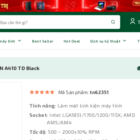
 máy tính
Best Seller
Hot Deal
Dịch vụ kỹ thuật
T
N A410 TD Black
Mã Sản phẩm:
tn62351
Tính năng
: Làm mát linh kiện máy tính
Socket
: Intel LGA1851/1700/1200/115X; AMD
AM5/AM4
Tốc độ
: 500 ~ 2000±10% RPM