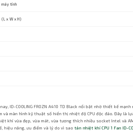
 máy tính
 (L x W x H)
 nay, ID-COOLING FROZN A410 TD Black nổi bật nhờ thiết kế mạnh 
và màn hình kỹ thuật số hiển thị nhiệt độ CPU độc đáo. Đây là lự
ệt khí vừa đẹp, vừa mát, vừa tương thích nhiều socket Intel và A
ế, hiệu năng, ưu điểm và lý do vì sao
tản nhiệt khí CPU 1 Fan ID-C