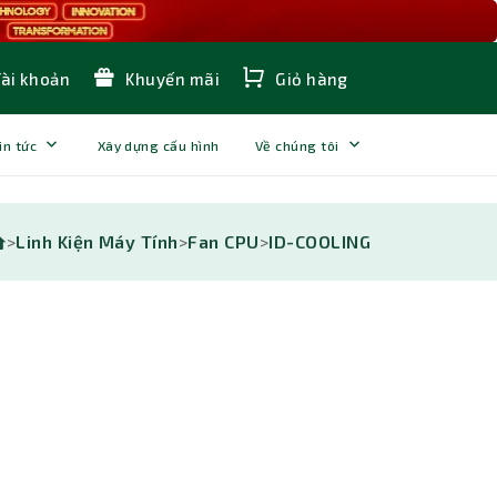
Tài khoản
Khuyến mãi
Giỏ hàng
in tức
Xây dựng cấu hình
Về chúng tôi
>
Linh Kiện Máy Tính
>
Fan CPU
>
ID-COOLING