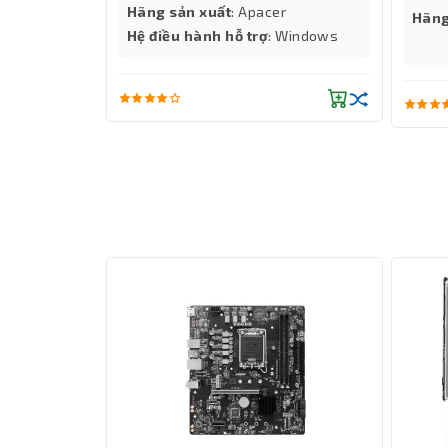
Hãng sản xuất
: Apacer
Hãng
Hệ điều hành hỗ trợ
: Windows
ID-COOLING FROZN A410 TD Black được trang bị 
công nghệ HDT (Heatpipe Direct Touch). Nhờ vậy
truyền nhiệt và tối ưu hiệu quả làm mát.
Quạt AF-125-K 120mm đi kèm có tốc độ quay từ 
con số rất cao trong phân khúc tản khí một quạt.
nặng, ép xung nhẹ hoặc chạy các phần mềm xử lý
giảm tiếng ồn khó chịu và phù hợp cả với môi trư
Trang bị màn hình kỹ thuật số hiển thị nhi
Một điểm khác biệt đáng chú ý của tản nhiệt ID
trực tiếp nhiệt độ CPU theo thời gian thực. Đi
nhiệt đắt tiền hơn. Người dùng có thể theo d
Windows, giúp kiểm soát hệ thống tốt hơn và đi
Tương thích đa dạng với các socket Intel