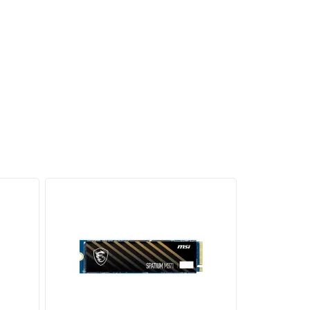
U theo
 độ trễ
 – một
ến game
êm ái,
iển thị
òng tản
i trên