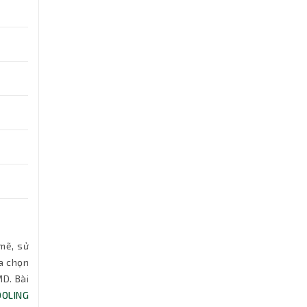
mẽ, sử
a chọn
MD. Bài
OOLING