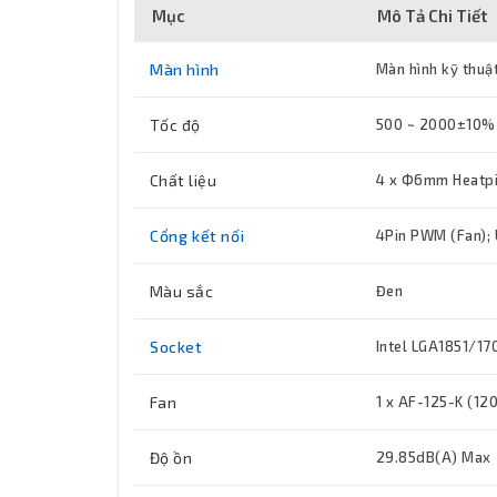
Mục
Mô Tả Chi Tiết
Màn hình
Màn hình kỹ thuật
Tốc độ
500 ~ 2000±10%
Chất liệu
4 x Ф6mm Heatpi
Cổng kết nối
4Pin PWM (Fan); 
Màu sắc
Đen
Socket
Intel LGA1851/1
Fan
1 x AF-125-K (12
Độ ồn
29.85dB(A) Max