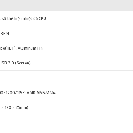
 số thể hiện nhiệt độ CPU
 RPM
pe(HDT); Aluminum Fin
USB 2.0 (Screen)
700/1200/115X; AMD AM5/AM4
0 x 120 x 25mm)