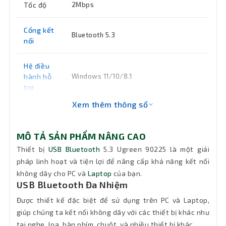
Tốc độ
2Mbps
Cổng kết
Bluetooth 5.3
nối
Hệ điều
hành hỗ
Windows 11/10/8.1
trợ
Xem thêm thông số
Màu sắc
Đen
MÔ TẢ SẢN PHẨM NÂNG CAO
Tính
năng
USB Bluetooth dùng cho PC, Laptop
Thiết bị
USB Bluetooth
5.3 Ugreen 90225 là một giải
chính
pháp linh hoạt và tiện lợi để nâng cấp khả năng kết nối
không dây cho PC và
Laptop
của bạn.
USB Bluetooth Đa Nhiệm
Bảo hành
18 tháng
Được thiết kế đặc biệt để sử dụng trên PC và Laptop,
giúp chúng ta kết nối không dây với các thiết bị khác như
tai nghe, loa, bàn phím, chuột, và nhiều thiết bị khác.