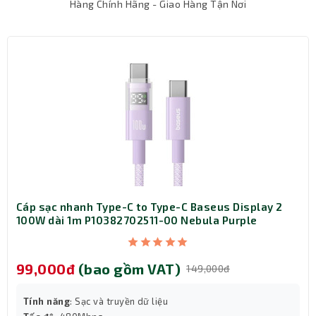
Hàng Chính Hãng - Giao Hàng Tận Nơi
Tốc Độ Truyền Tải Nhanh Chóng
Với tốc độ truyền tải lên đến 2Mbps, Ugreen 90225 giúp
trải nghiệm kết nối không dây mượt mà và ổn định, đảm
bảo chất lượng âm thanh và dữ liệu.
Bluetooth 5.3 Tiên Tiến
Cáp sạc nhanh Type-C to Type-C Baseus Display 2
Sử dụng công nghệ Bluetooth 5.3 mới nhất, cung cấp tốc
100W dài 1m P10382702511-00 Nebula Purple
độ truyền tải nhanh, phạm vi kết nối xa, và hiệu suất tốt
hơn so với các phiên bản trước.
99,000đ
(bao gồm VAT)
149,000đ
Tính năng
: Sạc và truyền dữ liệu