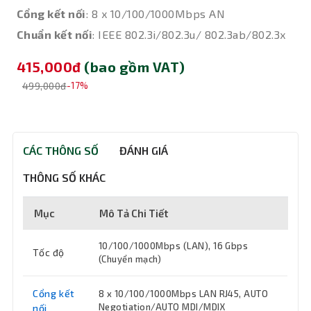
Cổng kết nối
: 8 x 10/100/1000Mbps AN
Chuẩn kết nối
: IEEE 802.3i/802.3u/ 802.3ab/802.3x
415,000đ
(bao gồm VAT)
499,000đ
-17%
CÁC THÔNG SỐ
ĐÁNH GIÁ
THÔNG SỐ KHÁC
Mục
Mô Tả Chi Tiết
10/100/1000Mbps (LAN), 16 Gbps
Tốc độ
(Chuyển mạch)
Cổng kết
8 x 10/100/1000Mbps LAN RJ45, AUTO
Negotiation/AUTO MDI/MDIX
nối