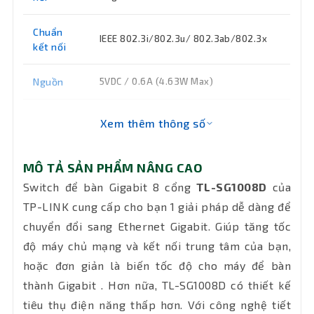
Chuẩn
IEEE 802.3i/802.3u/ 802.3ab/802.3x
kết nối
Nguồn
5VDC / 0.6A (4.63W Max)
Kích
Xem thêm thông số
180 mm x 90 mm x 25.5 mm
thước
MÔ TẢ SẢN PHẨM NÂNG CAO
Bảo hành
24 tháng (thiết bị), 12 tháng (adapter)
Switch để bàn Gigabit 8 cổng
TL-SG1008D
của
TP-LINK cung cấp cho bạn 1 giải pháp dễ dàng để
chuyển đổi sang Ethernet Gigabit. Giúp tăng tốc
độ máy chủ mạng và kết nối trung tâm của bạn,
hoặc đơn giản là biến tốc độ cho máy để bàn
thành Gigabit . Hơn nữa, TL-SG1008D có thiết kế
tiêu thụ điện năng thấp hơn. Với công nghệ tiết