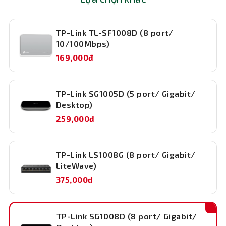
Nhân TNC sẽ tiếp nhận bảo hành cho
cách nhanh hơn. Truyền những tập tin đồ họa,
khách.
CGI,CAD, hoặc truyền thông qua mạng một cách
TP-Link TL-SF1008D (8 port/
nhanh chóng.
10/100Mbps)
169,000đ
TP-Link SG1005D (5 port/ Gigabit/
Desktop)
259,000đ
TP-Link LS1008G (8 port/ Gigabit/
LiteWave)
375,000đ
TP-Link SG1008D (8 port/ Gigabit/