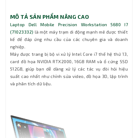
quang
Không DVD
(DVD)
MÔ TẢ SẢN PHẨM NÂNG CAO
Laptop Dell Mobile Precision Workstation 5680 I7
Pin
6 Cell - 100Wh
(71023332)
là một máy trạm di động mạnh mẽ được thiết
kế để đáp ứng nhu cầu của các chuyên gia và doanh
Keyboard
Tiêu chuẩn
nghiệp.
Máy được trang bị bộ vi xử lý Intel Core i7 thế hệ thứ 13,
Đèn bàn
Có đèn bàn phím
card đồ họa NVIDIA RTX2000, 16GB RAM và ổ cứng SSD
phím
512GB, giúp bạn dễ dàng xử lý các tác vụ đòi hỏi hiệu
suất cao nhất như chỉnh sửa video, đồ họa 3D, lập trình
CNCL machined recycled Aluminum with
Chất liệu
plastic
và phân tích dữ liệu.
Wifi
Intel AX211 WiFi 6E
Kết nối
Không Lan
mạng LAN
Bluetooth
5.3