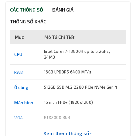
CÁC THÔNG SỐ
ĐÁNH GIÁ
THÔNG SỐ KHÁC
Mục
Mô Tả Chi Tiết
Intel Core i7-13800H up to 5.2GHz,
CPU
24MB
RAM
16GB LPDDR5 6400 MT/s
Ổ cứng
512GB SSD M.2 2280 PCIe NVMe Gen 4
Màn hình
16 inch FHD+ (1920x1200)
VGA
RTX2000 8GB
Ổ đĩa
Xem thêm thông số