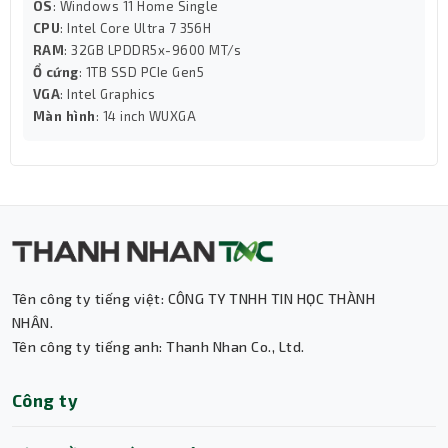
OS
: Windows 11 Home Single
Máy Laptop Dell này được trang bị nhiều cổng kết nối đa
CPU
: Intel Core Ultra 7 356H
RAM
: 32GB LPDDR5x-9600 MT/s
dạng như USB 3.2 Gen 2 Type-C, Thunderbolt 4, HDMI và
Ổ cứng
: 1TB SSD PCIe Gen5
khe cắm thẻ nhớ Micro SD.
VGA
: Intel Graphics
Màn hình
: 14 inch WUXGA
Tên công ty tiếng việt: CÔNG TY TNHH TIN HỌC THÀNH
NHÂN.
Tên công ty tiếng anh: Thanh Nhan Co., Ltd.
Thành Nhân TNC
Công ty
Trợ lý AI • Phản hồi tức thì