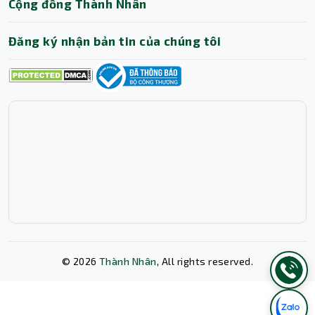
Cộng đồng Thành Nhân
Đăng ký nhận bản tin của chúng tôi
©
2026
Thành Nhân
, All rights reserved.
Bảo mật
Laptop Dell 5680 được trang bị đầu đọc dấu vân tay giúp
bảo mật dữ liệu của bạn.