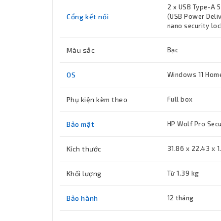
2 x USB Type-A 5
Cổng kết nối
(USB Power Deliv
nano security loc
Màu sắc
Bạc
OS
Windows 11 Home
Phụ kiện kèm theo
Full box
Bảo mật
HP Wolf Pro Secur
Kích thước
31.86 x 22.43 x 1
Khối lượng
Từ 1.39 kg
Bảo hành
12 tháng