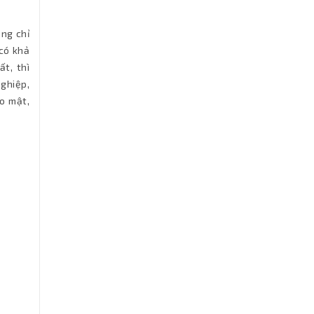
ông chỉ
có khả
t, thì
nghiệp,
o mật,