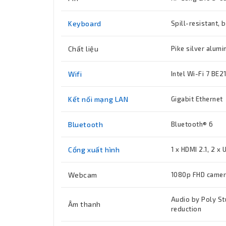
Keyboard
Spill-resistant, 
Chất liệu
Pike silver alum
Wifi
Intel Wi-Fi 7 BE2
Kết nối mạng LAN
Gigabit Ethernet
Bluetooth
Bluetooth® 6
Cổng xuất hình
1 x HDMI 2.1, 2 x
Webcam
1080p FHD came
Audio by Poly St
Âm thanh
reduction