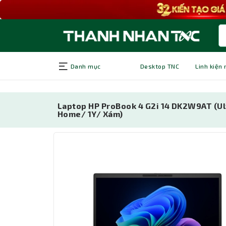
Danh mục
Desktop TNC
Linh kiện
Laptop HP ProBook 4 G2i 14 DK2W9AT (Ul
Home/ 1Y/ Xám)