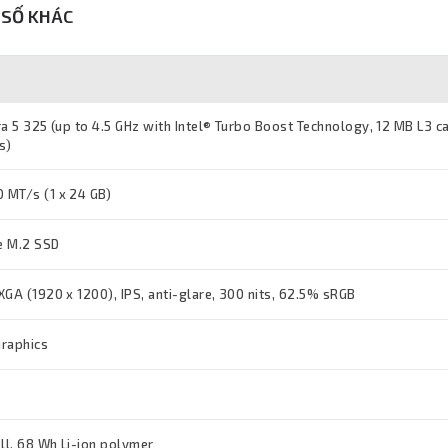
SỐ KHÁC
ra 5 325 (up to 4.5 GHz with Intel® Turbo Boost Technology, 12 MB L3 c
s)
 MT/s (1 x 24 GB)
e M.2 SSD
XGA (1920 x 1200), IPS, anti-glare, 300 nits, 62.5% sRGB
Graphics
ll, 68 Wh Li-ion polymer