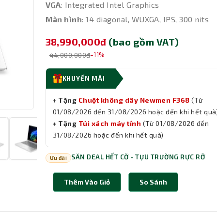
VGA
: Integrated Intel Graphics
Màn hình
: 14 diagonal, WUXGA, IPS, 300 nits
38,990,000đ
(bao gồm VAT)
44,000,000đ
-11%
KHUYẾN MÃI
+ Tặng
Chuột không dây Newmen F368
(Từ
01/08/2026 đến 31/08/2026 hoặc đến khi hết quà
+ Tặng
Túi xách máy tính
(Từ 01/08/2026 đến
31/08/2026 hoặc đến khi hết quà)
SĂN DEAL HẾT CỠ - TỰU TRƯỜNG RỰC RỠ
Ưu đãi
Thêm Vào Giỏ
So Sánh