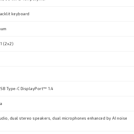
backlit keyboard
inum
11 (2x2)
 USB Type-C DisplayPort™ 1.4
ra
udio, dual stereo speakers, dual microphones enhanced by AI noise