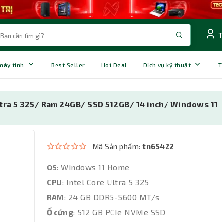
 máy tính
Best Seller
Hot Deal
Dịch vụ kỹ thuật
T
tra 5 325/ Ram 24GB/ SSD 512GB/ 14 inch/ Windows 11
Mã Sản phẩm:
tn65422
OS
: Windows 11 Home
CPU
: Intel Core Ultra 5 325
RAM
: 24 GB DDR5-5600 MT/s
Ổ cứng
: 512 GB PCIe NVMe SSD