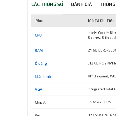
CÁC THÔNG SỐ
ĐÁNH GIÁ
THÔNG 
Mục
Mô Tả Chi Tiết
Intel® Core™ Ult
CPU
8 cores, 8 thread
RAM
24 GB DDR5-5600
Ổ cứng
512 GB PCIe NVM
Màn hình
14" diagonal, WU
VGA
Integrated Intel 
Chip AI
up to 47 TOPS
Pin
HP Long Life 3-ce