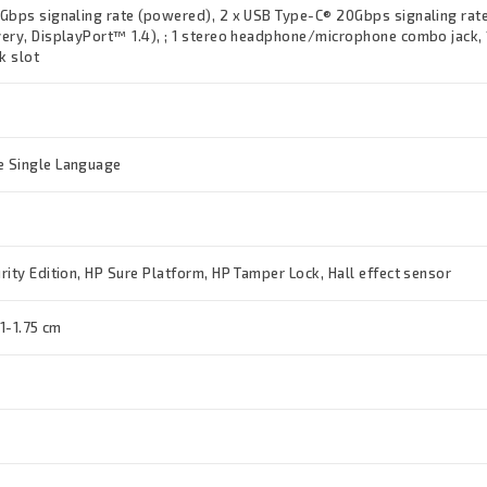
Gbps signaling rate (powered), 2 x USB Type-C® 20Gbps signaling rat
ery, DisplayPort™ 1.4), ; 1 stereo headphone/microphone combo jack, 
k slot
 Single Language
ity Edition, HP Sure Platform, HP Tamper Lock, Hall effect sensor
.1-1.75 cm