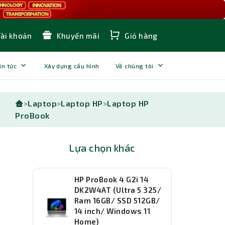
Tài khoản
Khuyến mãi
Giỏ hàng
in tức
Xây dựng cấu hình
Về chúng tôi
>
Laptop
>
Laptop HP
>
Laptop HP
ProBook
Lựa chọn khác
HP ProBook 4 G2i 14
DK2W4AT (Ultra 5 325/
Ram 16GB/ SSD 512GB/
14 inch/ Windows 11
Home)