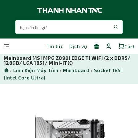
Tin tức
Dịch vụ
Cart
Mainboard MSI MPG Z890I EDGE TI WIFI (2 x DDR5/
128GB/ LGA 1851/ Mini-ITX)
›
Linh Kiện Máy Tính
›
Mainboard
›
Socket 1851
(Intel Core Ultra)