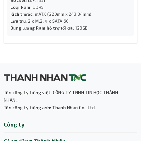
Socket
: LGA 1851
Loại Ram
: DDR5
Kích thước
: mATX (220mm x 243.84mm)
Lưu trữ
: 2 x M.2, 4 x SATA 6G
Dung lượng Ram hỗ trợ tối đa:
128GB
Tên công ty tiếng việt: CÔNG TY TNHH TIN HỌC THÀNH
NHÂN.
Tên công ty tiếng anh: Thanh Nhan Co., Ltd.
Thành Nhân TNC
Công ty
Trợ lý AI • Phản hồi tức thì
Cộng đồng Thành Nhân