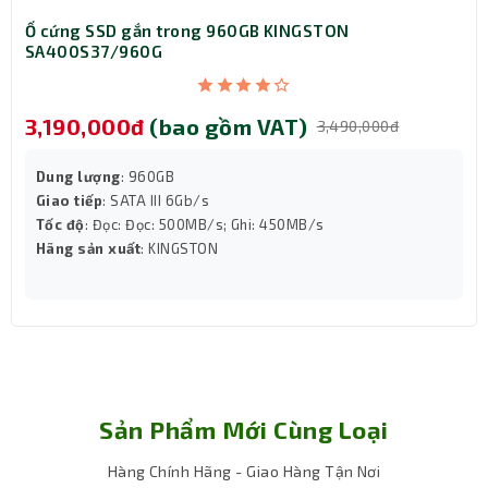
trợ tối đa
Ổ cứng SSD gắn trong 960GB KINGSTON
SA400S37/960G
Kích
170mm x 170mm
thước
3,190,000đ
(bao gồm VAT)
3,490,000đ
Bảo hành
36 tháng
Dung lượng
: 960GB
Giao tiếp
: SATA III 6Gb/s
Tốc độ
: Đọc: Đọc: 500MB/s; Ghi: 450MB/s
Hãng sản xuất
: KINGSTON
Sản Phẩm Mới Cùng Loại
Hàng Chính Hãng - Giao Hàng Tận Nơi