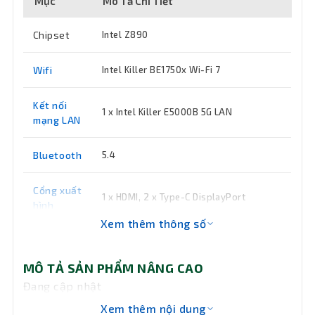
Mục
Mô Tả Chi Tiết
Chipset
Intel Z890
Wifi
Intel Killer BE1750x Wi-Fi 7
Kết nối
1 x Intel Killer E5000B 5G LAN
mạng LAN
Bluetooth
5.4
Cổng xuất
1 x HDMI, 2 x Type-C DisplayPort
hình
Xem thêm thông số
Tốc độ
Memory Support 8600 - 6400 (OC)
MT/s / 6400 - 4800 (JEDEC) MT/s
Bus
MÔ TẢ SẢN PHẨM NÂNG CAO
Đang cập nhật
Hệ điều
hành hỗ
Windows 11 64-bit
Xem thêm nội dung