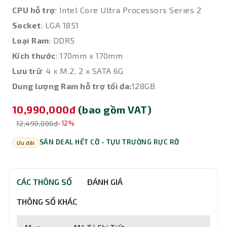
CPU hỗ trợ
: Intel Core Ultra Processors Series 2
Socket
: LGA 1851
Loại Ram
: DDR5
Kích thước
: 170mm x 170mm
Lưu trữ
: 4 x M.2, 2 x SATA 6G
Dung lượng Ram hỗ trợ tối đa:
128GB
10,990,000đ
(bao gồm VAT)
12,490,000đ
-12%
SĂN DEAL HẾT CỠ - TỰU TRƯỜNG RỰC RỠ
Ưu đãi
CÁC THÔNG SỐ
ĐÁNH GIÁ
THÔNG SỐ KHÁC