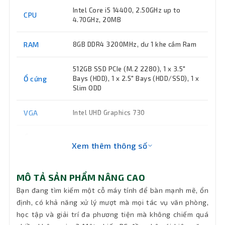
Intel Core i5 14400, 2.50GHz up to
CPU
4.70GHz, 20MB
RAM
8GB DDR4 3200MHz, dư 1 khe cắm Ram
512GB SSD PCIe (M.2 2280), 1 x 3.5"
Ổ cứng
Bays (HDD), 1 x 2.5" Bays (HDD/SSD), 1 x
Slim ODD
VGA
Intel UHD Graphics 730
Ổ đĩa
Xem thêm thông số
quang
Không DVD
(DVD)
MÔ TẢ SẢN PHẨM NÂNG CAO
Keyboard
Bàn phím + Chuột có dây H3C
Bạn đang tìm kiếm một cỗ máy tính để bàn mạnh mẽ, ổn
định, có khả năng xử lý mượt mà mọi tác vụ văn phòng,
Wifi
ge
học tập và giải trí đa phương tiện mà không chiếm quá