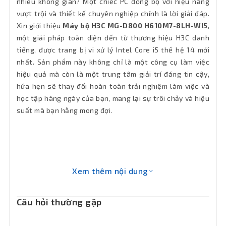
nhiều không gian? Một chiếc PC đồng bộ với hiệu năng
Kết nối
vượt trội và thiết kế chuyên nghiệp chính là lời giải đáp.
1 x 10/100/1000 Mbps RJ-45
mạng LAN
Xin giới thiệu
Máy bộ H3C MG-D800 H610M7-8LH-WI5
,
một giải pháp toàn diện đến từ thương hiệu H3C danh
Bluetooth
v5.2
tiếng, được trang bị vi xử lý Intel Core i5 thế hệ 14 mới
nhất. Sản phẩm này không chỉ là một công cụ làm việc
Phân loại
Tower
hiệu quả mà còn là một trung tâm giải trí đáng tin cậy,
hứa hẹn sẽ thay đổi hoàn toàn trải nghiệm làm việc và
Cổng xuất
học tập hàng ngày của bạn, mang lại sự trôi chảy và hiệu
1 x HDMI-out, 1 x DisplayPort, 1 x VGA
hình
suất mà bạn hằng mong đợi.
1 x USB 2.0 Type-A, 2 x USB 3.2 Gen 1
Type-A, 1 x USB 2.0 Type-C (Data only),
Cổng kết
1 x Audio combo jack. Back I/O Ports: 1
nối
x PS/2 (Keyboard/Mouse), 4 x USB 2.0
Type-A, 2 x USB 3.2 Gen 1 Type-A
Xem thêm nội dung
Windows 11 Home Single Language 64-
OS
Câu hỏi thường gặp
bit