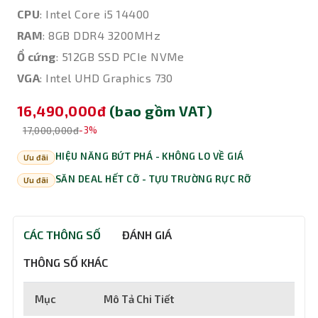
CPU
: Intel Core i5 14400
RAM
: 8GB DDR4 3200MHz
Ổ cứng
: 512GB SSD PCIe NVMe
VGA
: Intel UHD Graphics 730
16,490,000đ
(bao gồm VAT)
17,000,000đ
-3%
HIỆU NĂNG BỨT PHÁ - KHÔNG LO VỀ GIÁ
Ưu đãi
SĂN DEAL HẾT CỠ - TỰU TRƯỜNG RỰC RỠ
Ưu đãi
CÁC THÔNG SỐ
ĐÁNH GIÁ
THÔNG SỐ KHÁC
Mục
Mô Tả Chi Tiết