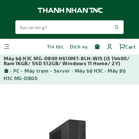
Tin tức
Dịch vụ
Cart
Máy bộ H3C MG-D800 H610M7-8LH-WI5 (i5 14400/
Ram 16GB/ SSD 512GB/ Windows 11 Home/ 2Y)
›
PC - Máy trạm - Server
›
Máy bộ H3C
›
Máy Bộ
H3C MG-D800